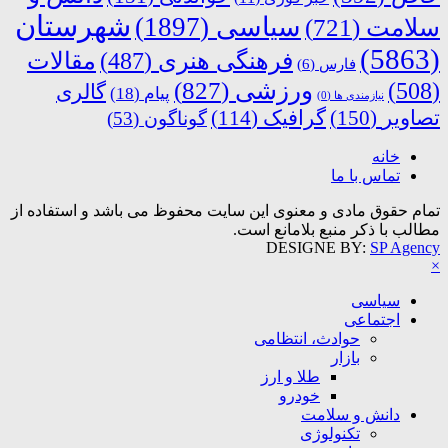
شهرستان
سیاسی
(1897)
سلامت
(721)
(5863)
فرهنگی هنری
(487)
مقالات
فارس
(6)
ورزشی
(827)
(508)
گالری
پیام
(18)
نیازمندی ها
(0)
تصاویر
(150)
گرافیک
(114)
گوناگون
(53)
خانه
تماس با ما
تمام حقوق مادی و معنوی این سایت محفوظ می باشد و استفاده از
مطالب با ذکر منبع بلامانع است.
DESIGNE BY:
SP Agency
×
سیاسی
اجتماعی
حوادث، انتظامی
بازار
طلا و ارز
خودرو
دانش و سلامت
تکنولوژی