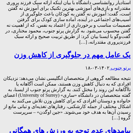
استادیار روانشناسی دانشگاه با بیان اینکه ارائه سبک فرزند پروری
مقتدرانه و بازی‌های آموزشی بهترین تکنیک برای آموزش نه گفتن
است، گفت: آموزش نه گفتن به کودکان باعث جلوگیری از
آسیب‌های اجتماعی در آینده، آماده سازی کودک برای گرفتن
تصمیمات مناسب و برخورداری از اعتماد به نفس، که از اهمیت نه
گفتن محسوب می‌شود. به گزارش پرتو جنوب، محمود مختاری، در
گفت‌وگو با ایسنا بیان کرد: از طریق تربیت صحیح و ارائه سبک
فرزندپروری مقتدرانه، […]
یک عامل مهم در جلوگیری از کاهش وزن
پرتو جنوب
۱۴۰۲-۰۳-۱۸
نتیجه مطالعه گروهی از متخصصان انگلیسی نشان می‌دهد: نزدیکان
افرادی که به دنبال کاهش وزن هستند، ممکن است آگاهانه یا
ناآگاهانه این روند را مختل کنند. به گزارش پرتو جنوب از ایسنا، به
گفته متخصصان در دانشگاه «ساری» (University of Surrey) اعضای
خانواده و دوستان افرادی که برای کاهش وزن تلاش می‌کنند به
اشکال مختلف از جمله کارشکنی، رفتارهای تغذیه‌ای و تبانی مانع از
رسیدن آن‌ها به هدف خود می‌شوند. «جین اوگدن» – سرپرست
گروه […]
پیامدهای عدم توجه به ورزش های همگانی