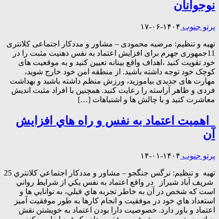
نوجوانان
پرتو جنوب
۱۴۰۴-۰۶-۱۷
تهیه و تنظیم: مرضیه محمودی – مشاور و مددکار اجتماعی کلانتری
11جمهوری جهرم برای افزایش اعتماد به نفس ذهنیت مثبت را در
خود تقویت کنید ،اهداف واقع بینانه تعیین کنید و به موقعیت های
کوچک خود توجه داشته باشید. از منطقه امن خود خارج شوید،
مهارت های جدیدی بیاموزید، ورزش منظم داشته باشید و بهداشت
فردی و ظاهر آراسته را رعایت کنید. همچنین با افراد مثبت اندیش
معاشرت کنید و با چالش ها و اشتباهات […]
اهميت اعتماد به نفس و راه هاي افزايش
آن
پرتو جنوب
۱۴۰۴-۰۱-۱۴
تهيه و تنظيم: نرگس جنگجو – مشاور و مددکار اجتماعي کلانتري 25
شريف آباد شيراز در واقع اعتماد به نفس يکي از شرايط رواني
است که شخص در آن به خاطر تجربه هاي قبلي، به توانايي ها و
استعداد هاي خود در موفقيت و انجام کارها به طور موفقيت آميز
اعتماد و باور دارد. خصوصيت دارا بودن اعتماد به خويشتن نقش