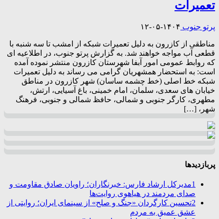
تعمیرات
پرتو جنوب
۱۴۰۴-۰۵-۱۲
مناطقی از کازرون به دلیل تعمیرات شبکه از امشب تا سه شنبه با
قطعی آب مواجه خواهند شد. به گزارش پرتو جنوب، در اطلاعیه ای
که روابط عمومی امور آبفا شهرستان کازرون منتشر نموده آمده
است: به استحضار همشهریان گرامی می رساند به دلیل تعمیرات
شبکه خط اصلی (خط چشمه ساسان) شهر کازرون در مناطق
خیابان های سعدی، سلمان، امام خمینی، باغ آسیایی، ارتش،
مطهری، کارگر جنوبی و شمالی، حافظ شمالی و جنوبی، فرهنگ
شهر، […]
پربازدیدها
1
مدیرکل ارشاد فارس: خبرنگاران؛ راویان صادق مقاومت و
صدای مردمند در هیاهوی روایت‌ها
2
تحسین کارگردان «جنگ و صلح» از سینمای ایران؛ روایتی از
عشق عمیق به مردم