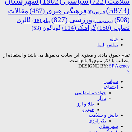
شهرستان
سیاسی
(1902)
سلامت
(722)
(5873)
فرهنگی هنری
(487)
مقالات
فارس
(6)
ورزشی
(827)
(508)
گالری
پیام
(18)
نیازمندی ها
(0)
تصاویر
(150)
گرافیک
(114)
گوناگون
(53)
خانه
تماس با ما
تمام حقوق مادی و معنوی این سایت محفوظ می باشد و استفاده از
مطالب با ذکر منبع بلامانع است.
DESIGNE BY:
SP Agency
×
سیاسی
اجتماعی
حوادث، انتظامی
بازار
طلا و ارز
خودرو
دانش و سلامت
تکنولوژی
شهرستان
فرهنگی و هنری