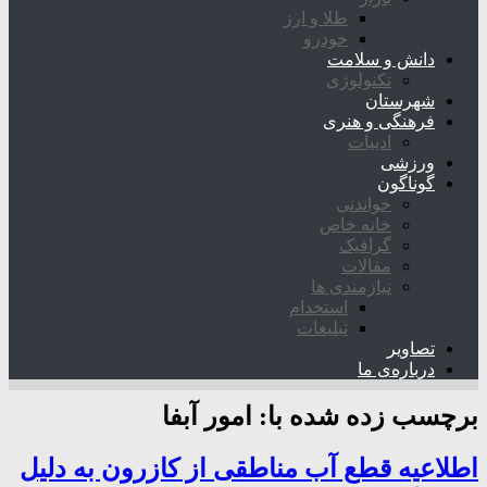
طلا و ارز
خودرو
دانش و سلامت
تکنولوژی
شهرستان
فرهنگی و هنری
ادبیات
ورزشی
گوناگون
خواندنی
خانه خاص
گرافیک
مقالات
نیازمندی ها
استخدام
تبلیغات
تصاویر
درباره‌ی ما
برچسب زده شده با:
امور آبفا
اطلاعیه قطع آب مناطقی از کازرون به دلیل