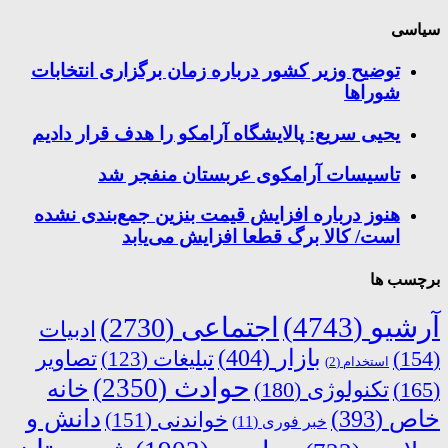
سیاسی
توضیح وزیر کشور درباره زمان برگزاری انتخابات
شوراها
یحیی سریع: پالایشگاه آرامکو را هدف قرار دادیم
تاسیسات آرامکوی عربستان منفجر شد
هنوز درباره افزایش قیمت بنزین جمع‌بندی نشده
است/ کالا برگ قطعا افزایش می‌یابد
برچسب ها
آرشیو
(4743)
اجتماعی
(2730)
ادبیات
بازار
(404)
(154)
تبلیغات
(123)
تصاویر
استخدام
(2)
حوادث
(2350)
خانه
(165)
تکنولوژی
(180)
دانش و
خاص
(393)
خواندنی
(151)
خبر فوری
(11)