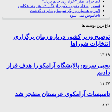
3
ماجرای طنز “عزاداری خانم پردل”
4
سفر به قلب تعزیه لامرد از نگاه ۱۳ هنرمند عکاس
5
مریم همتیان بازیگر سینما و تئاتر درگذشت
6
خاموش نمی شود
داغ ترین نوشته ها
توضیح وزیر کشور درباره زمان برگزاری
انتخابات شوراها
۱۳:۱۹
یحیی سریع: پالایشگاه آرامکو را هدف قرار
دادیم
۱۱:۳۷
تاسیسات آرامکوی عربستان منفجر شد
۸:۲۱