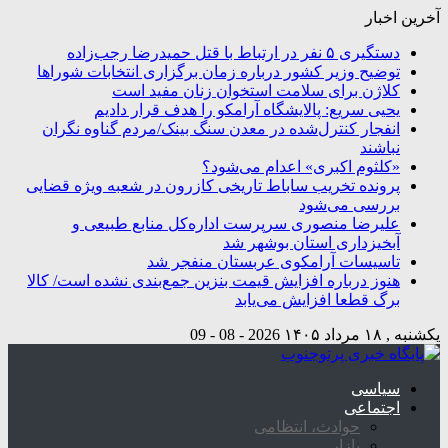
آخرین اخبار
دستگیری ۵ نفر در ارتباط با قتل حمیدرضا رجب‌زاده
توضیح وزیر کشور درباره زمان برگزاری انتخابات شوراها
کلاژن برای سلامت استخوان زنان مفید است
یحیی سریع: پالایشگاه آرامکو را هدف قرار دادیم
انفجار کنترل‌شده در معدن سنگ بینک/مردم گناوه نگران
نباشند
«کلثوم اکبری» اعدام می‌شود؟
پرونده تخریب ساباط تاریخی کازرون در شعبه ویژه قضایی
بررسی می‌شود
علیرضا منصوری سرپرست اداره‌کل منابع طبیعی و
آبخیزداری استان بوشهر شد
تاسیسات آرامکوی عربستان منفجر شد
هنوز درباره افزایش قیمت بنزین جمع‌بندی نشده است/ کالا
برگ قطعا افزایش می‌یابد
یکشنبه , ۱۸ مرداد ۱۴۰۵
2026 - 08 - 09
سیاسی
اجتماعی
حوادث، انتظامی
بازار