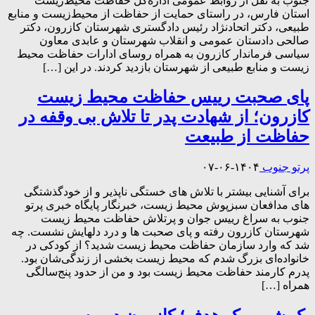
جنوب به نقل از روابط‌ عمومی اداره‌کل حفاظت محیط‌زیست
استان فارس، در راستای حمایت از حفاظت از محیط‌زیست و منابع
طبیعی، دکتر اتحادنژاد رئیس دادگستری شهرستان کازرون، دکتر
صالحی دادستان عمومی و انقلاب شهرستان و عابدی معاون
سیاسی فرماندار کازرون به همراه روسای ادارات حفاظت محیط
زیست و منابع طبیعی از شهرستان بازدید کردند. در این […]
پای صحبت رییس حفاظت محیط زیست
کازرون؛ از شهادت پدر تا تلاش بی وقفه در
حفاظت از طبیعت
پرتو جنوب
۱۴۰۴-۰۶-۰۷
برای آشنایی بیشتر با تلاش های خستگی ناپذیر و از خودگذشتگی
های مدافعان سبزپوش محیط زیست، خبرنگار پایگاه خبری پرتو
جنوب به سراغ رییس جوان و پرتلاش حفاظت محیط زیست
شهرستان کازرون رفته و پای صحبت ها و درد دلهایش نشست. چه
شد که وارد سازمان حفاظت محیط زیست شدید؟ از کودکی در
خانواده‌ای بزرگ شدم که محیط زیست بخشی از زندگی‌شان بود.
پدرم کارمند حفاظت محیط زیست بود و من از حدود پنج‌سالگی
همراه […]