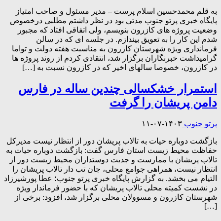
به قلم محمدحسین اسلام پرست – مدیر مسئول و صاحب امتیاز
پایگاه خبری پرتو جنوب مدتی بود در نظر داشتم مطلبی درخصوص
وضعیت پروژه های کازرون بنویسم، ولی اتفاقی افتاد که مجبور
شدم این کار را به تعویق بیندازم. در جلسه ای که در سالن
فرمانداری ویژه شهرستان کازرون به مناسبت هفته دولت و تواما
گرامیداشت خبرنگاران برگزار شد، انتقادی کردم از روند پروژه ها
در کازرون، خصوصا سالهای اخیر که در کازرون نسبت به […]
استمرار خشکسالی چندین ساله در فارس
دامن پریشان را گرفت
پرتو جنوب
۱۴۰۳-۰۷-۱۱
بازگشت دوباره حیات به تالاب پریشان دور از انتظار نیست مدیرکل
حفاظت محیط زیست استان فارس گفت: بازگشت دوباره حیات به
تالاب پریشان با ممارست و جدیت دوستداران محیط زیست دور از
انتظار نیست، همراهی جوامع محلی، جان تب دار تالاب پریشان را
التیام می بخشد. به گزارش پایگاه خبری پرتو جنوب؛ عطا پورشیرزاد
در نشست کمیته محلی تالاب پریشان که با حضور فرماندار ویژه
شهرستان کازرون و مسوولان محلی برگزار شد، افزود: برخی از
[…]