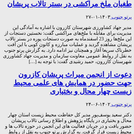
طغیان ملخ مراکشی در بستر تالاب پریشان
پرتو جنوب
۱۴۰۳-۰۱-۲۷
مدیر جهاد کشاورزی شهرستان کازرون با اشاره به آمادگی این
مدیریت برای مقابله با ملخ‌های مراکشی گفت: نخستین دستجات از
این ملخ‌ها روز 23 اسفندماه به صورت دستجات پوره در بستر تالاب
پریشان مشاهده گردید و عملیات مبارزه و کانون کوبی با این آفت
خطرناک سریعا آغاز و همچنان نیز ادامه دارد. به گزارش پرتو جنوب
به نقل از روابط عمومی معاونت سازمان و مدیریت جهاد کشاورزی
شهرستان کازرون، حمید رشیدی گفت: با توجه به […]
دعوت از انجمن میراث پریشان کازرون
جهت حضور در همایش های علمی محیط
زیست چهار محال و بختیاری
پرتو جنوب
۱۴۰۲-۰۶-۲۴
دکتر سعید یوسف‌پور مدیر کل حفاظت محیط زیست استان چهار
محال و بختیاری در پایگاه پژوهش و اطلاع رسانی تالاب پریشان
حضور یافت و در جریان فعالیت های این انجمن در حوزه تالاب ها و
محیط زیست قرار گرفت. به گزارش پرتو جنوب به نقل از روابط