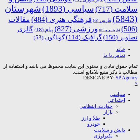
شهرستان
سیاسی
(1893)
سلامت
(717)
(5843)
فرهنگی هنری
(484)
مقالات
فارس
(6)
ورزشی
(827)
(506)
گالری
پیام
(18)
نیازمندی ها
(0)
تصاویر
(150)
گرافیک
(114)
گوناگون
(53)
خانه
تماس با ما
تمام حقوق مادی و معنوی این سایت محفوظ می باشد و استفاده از
مطالب با ذکر منبع بلامانع است.
DESIGNE BY:
SP Agency
×
سیاسی
اجتماعی
حوادث، انتظامی
بازار
طلا و ارز
خودرو
دانش و سلامت
تکنولوژی