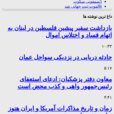
5
سمفونی سکوت
6
الموت ثبت جهانی شد
داغ ترین نوشته ها
بازداشت سفیر پیشین فلسطین در لبنان به
اتهام فساد و اختلاس اموال
۱۰:۳۳
حادثه دریایی در نزدیکی سواحل عمان
۵:۱۷
معاون دفتر پزشکیان: ادعای استعفای
رئیس‌جمهور واهی و کذب محض است
۴:۴۱
زمان و تاریخ مذاکرات آمریکا و ایران هنوز