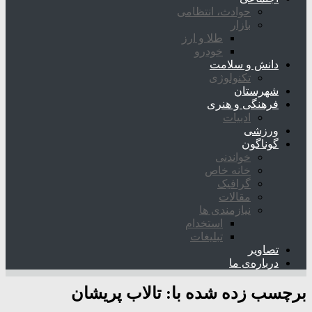
حوادث، انتظامی
بازار
طلا و ارز
خودرو
دانش و سلامت
تکنولوژی
شهرستان
فرهنگی و هنری
ادبیات
ورزشی
گوناگون
خواندنی
خانه خاص
گرافیک
مقالات
نیازمندی ها
استخدام
تبلیغات
تصاویر
درباره‌ی ما
برچسب زده شده با:
تالاب پریشان