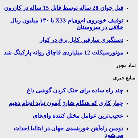
قتل جوان 28 ساله توسط قاتل 15 ساله در کازرون
توقیف خودروی ام‌وی‌ام X33 با ۱۳۰ میلیون ریال
خلافی در سروستان
دستگیری سارقین کابل برق در کوار
موتورسيكلت 12 ميلياردی قاچاق روانه پاركينگ شد
نماد مجوز
منابع خبری
چند راه‌ ساده برای خنک کردن گوشی داغ
چهار کاری که هنگام شارژ آیفون نباید انجام دهیم
عجیب‌ترین عوامل مختل کننده وای‌فای
دومین راه‌آهن خورشیدی جهان در ایتالیا احداث
می‌شود