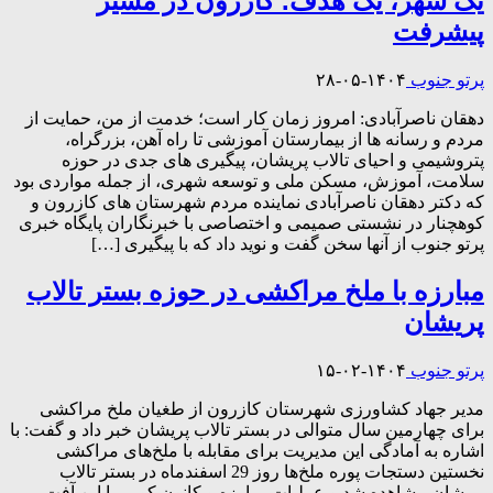
یک شهر، یک هدف؛ کازرون در مسیر
پیشرفت
پرتو جنوب
۱۴۰۴-۰۵-۲۸
دهقان ناصرآبادی: امروز زمان کار است؛ خدمت از من، حمایت از
مردم و رسانه ها از بیمارستان آموزشی تا راه آهن، بزرگراه،
پتروشیمی و احیای تالاب پریشان، پیگیری های جدی در حوزه
سلامت، آموزش، مسکن ملی و توسعه شهری، از جمله مواردی بود
که دکتر دهقان ناصرآبادی نماینده مردم شهرستان های کازرون و
کوهچنار در نشستی صمیمی و اختصاصی با خبرنگاران پایگاه خبری
پرتو جنوب از آنها سخن گفت و نوید داد که با پیگیری […]
مبارزه با ملخ مراکشی در حوزه بستر تالاب
پریشان
پرتو جنوب
۱۴۰۴-۰۲-۱۵
مدیر جهاد کشاورزی شهرستان کازرون از طغیان ملخ مراکشی
برای چهارمین سال متوالی در بستر تالاب پریشان خبر داد و گفت: با
اشاره به آمادگی این مدیریت برای مقابله با ملخ‌های مراکشی
نخستین دستجات پوره ملخ‌ها روز 29 اسفندماه در بستر تالاب
پریشان مشاهده شد و عملیات مبارزه و کانون کوبی با این آفت