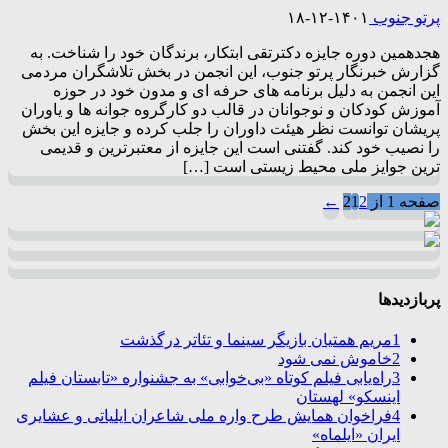
پرتو جنوب
۱۴۰۱-۱۲-۱۸
هجدهمین دوره جایزه دکترتقی ابتکار، برندگان خود را شناخت. به
گزارش خبرنگار پرتو جنوب، این انجمن در بخش تلاشگران مردمی
این انجمن به دلیل برنامه های حرفه ای و مدون خود در حوزه
آموزش کودکان و نوجوانان در قالب دو کارگروه جوانه ها و یاوران
پریشان توانست نظر هیئت داوران را جلب کرده و جایزه این بخش
را نصیب خود کند. گفتنی است این جایزه از معتبرترین و قدیمی
ترین جوایز ملی محیط زیستی است […]
صفحه 1 از 2
2
1
←
پربازدیدها
1
مریم همتیان بازیگر سینما و تئاتر درگذشت
2
خاموش نمی شود
3
راه‌یابی فیلم کوتاه «بی‌خوابی» به جشنواره «تابستان فیلم
اینسکو» لهستان
4
فراخوان همایش طرح واره ملی شاعران ایلیاتی و عشایری
ایران «ایلماه»