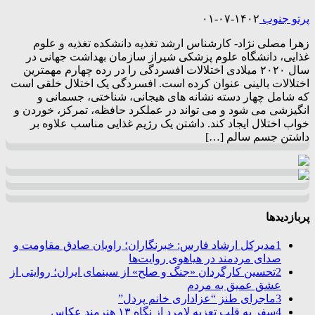
پرتو جنوب
۱۴۰۲-۰۷-۰۱
زهرا مصلی نژاد- کارشناس ارشد تغذیه دانشکده تغذیه و علوم
غذایی، دانشگاه علوم پزشکی شیراز سازمان بهداشت جهانی در
سال ۲۰۲۰ میلادی اختلالات افسردگی را در رده چهارم مهمترین
اختلالات بالینی عنوان کرده است. افسردگی یک اختلال خلقی است
که شامل چهار دسته نشانه های هیجانی، شناختی، جسمانی و
انگیزشی می شود و می ‌تواند در عملکرد حافظه، تمرکز، خوردن و
خواب اختلال ایجاد کند. داشتن یک رژیم غذایی مناسب علاوه بر
داشتن جسم سالم […]
پربازدیدها
1
مدیرکل ارشاد فارس: خبرنگاران؛ راویان صادق مقاومت و
صدای مردمند در هیاهوی روایت‌ها
2
تحسین کارگردان «جنگ و صلح» از سینمای ایران؛ روایتی از
عشق عمیق به مردم
3
ماجرای طنز “عزاداری خانم پردل”
4
سفر به قلب تعزیه لامرد از نگاه ۱۳ هنرمند عکاس