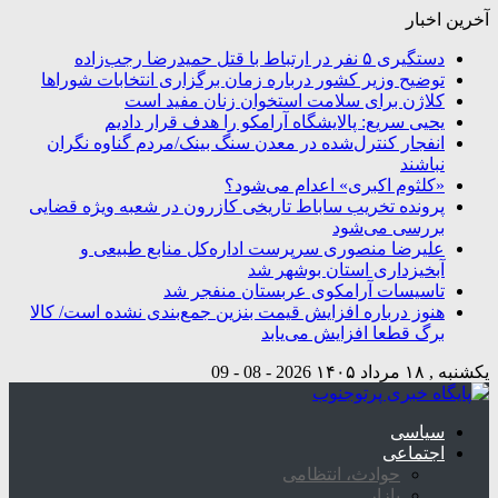
آخرین اخبار
دستگیری ۵ نفر در ارتباط با قتل حمیدرضا رجب‌زاده
توضیح وزیر کشور درباره زمان برگزاری انتخابات شوراها
کلاژن برای سلامت استخوان زنان مفید است
یحیی سریع: پالایشگاه آرامکو را هدف قرار دادیم
انفجار کنترل‌شده در معدن سنگ بینک/مردم گناوه نگران
نباشند
«کلثوم اکبری» اعدام می‌شود؟
پرونده تخریب ساباط تاریخی کازرون در شعبه ویژه قضایی
بررسی می‌شود
علیرضا منصوری سرپرست اداره‌کل منابع طبیعی و
آبخیزداری استان بوشهر شد
تاسیسات آرامکوی عربستان منفجر شد
هنوز درباره افزایش قیمت بنزین جمع‌بندی نشده است/ کالا
برگ قطعا افزایش می‌یابد
یکشنبه , ۱۸ مرداد ۱۴۰۵
2026 - 08 - 09
سیاسی
اجتماعی
حوادث، انتظامی
بازار