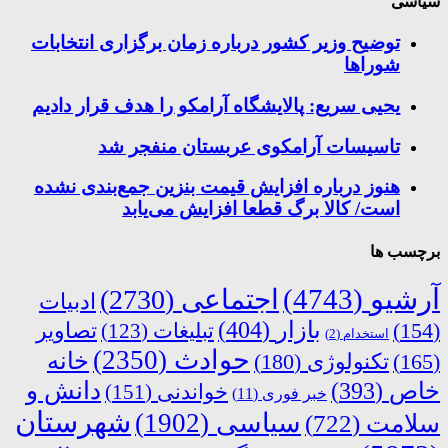
سیاسی
توضیح وزیر کشور درباره زمان برگزاری انتخابات
شوراها
یحیی سریع: پالایشگاه آرامکو را هدف قرار دادیم
تاسیسات آرامکوی عربستان منفجر شد
هنوز درباره افزایش قیمت بنزین جمع‌بندی نشده
است/ کالا برگ قطعا افزایش می‌یابد
برچسب ها
آرشیو
(4743)
اجتماعی
(2730)
ادبیات
بازار
(404)
(154)
تبلیغات
(123)
تصاویر
استخدام
(2)
حوادث
(2350)
خانه
(165)
تکنولوژی
(180)
دانش و
خاص
(393)
خواندنی
(151)
خبر فوری
(11)
شهرستان
سیاسی
(1902)
سلامت
(722)