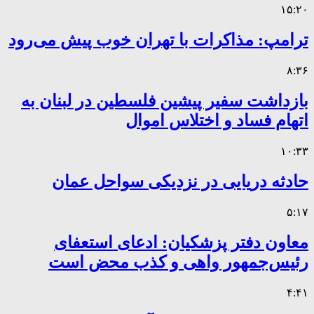
۱۵:۲۰
ترامپ: مذاکرات با تهران خوب پیش می‌رود
۸:۳۶
بازداشت سفیر پیشین فلسطین در لبنان به
اتهام فساد و اختلاس اموال
۱۰:۳۳
حادثه دریایی در نزدیکی سواحل عمان
۵:۱۷
معاون دفتر پزشکیان: ادعای استعفای
رئیس‌جمهور واهی و کذب محض است
۴:۴۱