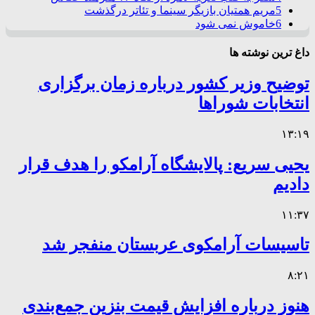
5
مریم همتیان بازیگر سینما و تئاتر درگذشت
6
خاموش نمی شود
داغ ترین نوشته ها
توضیح وزیر کشور درباره زمان برگزاری
انتخابات شوراها
۱۳:۱۹
یحیی سریع: پالایشگاه آرامکو را هدف قرار
دادیم
۱۱:۳۷
تاسیسات آرامکوی عربستان منفجر شد
۸:۲۱
هنوز درباره افزایش قیمت بنزین جمع‌بندی