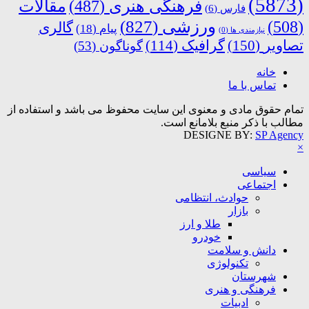
(5873)
فرهنگی هنری
(487)
مقالات
فارس
(6)
ورزشی
(827)
(508)
گالری
پیام
(18)
نیازمندی ها
(0)
تصاویر
(150)
گرافیک
(114)
گوناگون
(53)
خانه
تماس با ما
تمام حقوق مادی و معنوی این سایت محفوظ می باشد و استفاده از
مطالب با ذکر منبع بلامانع است.
DESIGNE BY:
SP Agency
×
سیاسی
اجتماعی
حوادث، انتظامی
بازار
طلا و ارز
خودرو
دانش و سلامت
تکنولوژی
شهرستان
فرهنگی و هنری
ادبیات