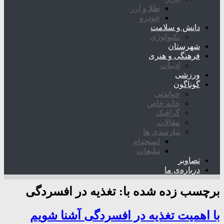
طلا و ارز
خودرو
دانش و سلامت
تکنولوژی
شهرستان
فرهنگی و هنری
ادبیات
ورزشی
گوناگون
خواندنی
خانه خاص
گرافیک
مقالات
نیازمندی ها
استخدام
تبلیغات
تصاویر
درباره‌ی ما
برچسب زده شده با:
تغذیه در افسردگی
با اهمیت تغذیه در افسردگی آشنا شویم