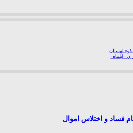
سکو» لهستان
ن «ایلماه»
ام فساد و اختلاس اموال