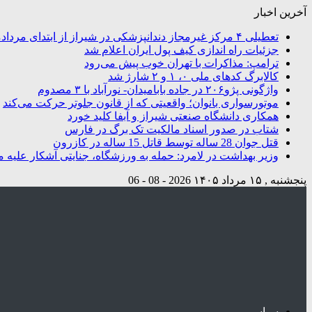
آخرین اخبار
تعطیلی ۴ مرکز غیرمجاز دندانپزشکی در شیراز از ابتدای مردادماه تاکنون
جزئیات راه اندازی کیف پول ایران اعلام شد
ترامپ: مذاکرات با تهران خوب پیش می‌رود
کالابرگ کدهای ملی ۰، ۱ و ۲ شارژ شد
واژگونی پژو۲۰۶ در جاده بابامیدان- نورآباد با ۳ مصدوم
موتورسواری بانوان؛ واقعیتی که از قانون جلوتر حرکت می‌کند
همکاری دانشگاه صنعتی شیراز و آبفا کلید خورد
شتاب در صدور اسناد مالکیت تک برگ در فارس
قتل جوان 28 ساله توسط قاتل 15 ساله در کازرون
وزیر بهداشت در لامرد: حمله به ورزشگاه، جنایتی آشکار علیه م
پنجشنبه , ۱۵ مرداد ۱۴۰۵
2026 - 08 - 06
سیاسی