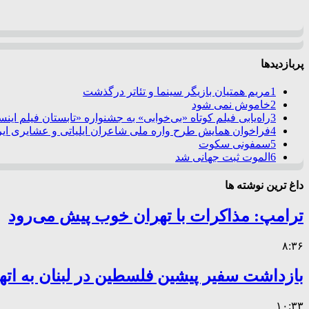
پربازدیدها
1
مریم همتیان بازیگر سینما و تئاتر درگذشت
2
خاموش نمی شود
3
راه‌یابی فیلم کوتاه «بی‌خوابی» به جشنواره «تابستان فیلم این
4
فراخوان همایش طرح واره ملی شاعران ایلیاتی و عشایری ایرا
5
سمفونی سکوت
6
الموت ثبت جهانی شد
داغ ترین نوشته ها
ترامپ: مذاکرات با تهران خوب پیش می‌رود
۸:۳۶
بازداشت سفیر پیشین فلسطین در لبنان به اته
۱۰:۳۳