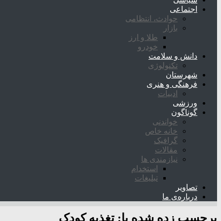
اجتماعی
حوادث، انتظامی
بازار
طلا و ارز
خودرو
دانش و سلامت
تکنولوژی
شهرستان
فرهنگی و هنری
ادبیات
ورزشی
گوناگون
خواندنی
خانه خاص
گرافیک
مقالات
نیازمندی ها
استخدام
تبلیغات
تصاویر
درباره‌ی ما
برچسب زده شده با:
تغذیه کودک