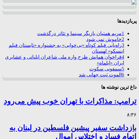
پربازدیدها
1
مریم همتیان بازیگر سینما و تئاتر درگذشت
2
خاموش نمی شود
3
راه‌یابی فیلم کوتاه «بی‌خوابی» به جشنواره «تابستان فیلم
اینسکو» لهستان
4
فراخوان همایش طرح واره ملی شاعران ایلیاتی و عشایری
ایران «ایلماه»
5
سمفونی سکوت
6
الموت ثبت جهانی شد
داغ ترین نوشته ها
ترامپ: مذاکرات با تهران خوب پیش می‌رود
۸:۳۶
بازداشت سفیر پیشین فلسطین در لبنان به
اتهام فساد و اختلاس اموال