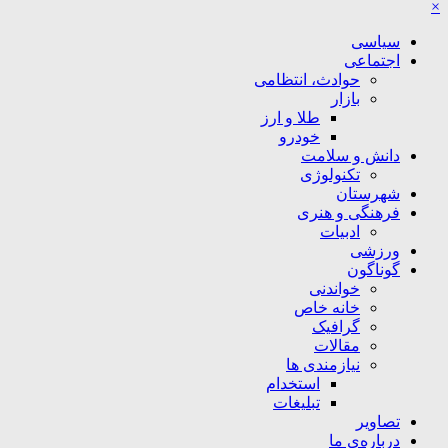
×
سیاسی
اجتماعی
حوادث، انتظامی
بازار
طلا و ارز
خودرو
دانش و سلامت
تکنولوژی
شهرستان
فرهنگی و هنری
ادبیات
ورزشی
گوناگون
خواندنی
خانه خاص
گرافیک
مقالات
نیازمندی ها
استخدام
تبلیغات
تصاویر
درباره‌ی ما