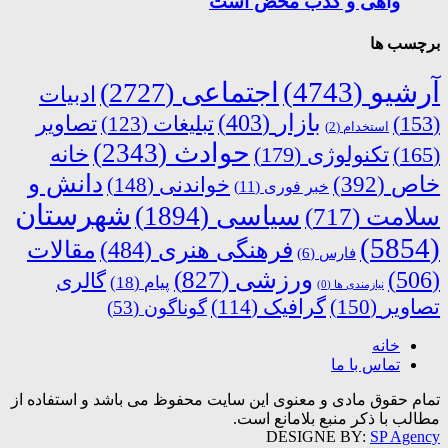
واهی و کذب محض است
برچسب ها
آرشیو
(4743)
اجتماعی
(2727)
ادبیات
بازار
(403)
(153)
تبلیغات
(123)
تصاویر
استخدام
(2)
حوادث
(2343)
خانه
(165)
تکنولوژی
(179)
دانش و
خاص
(392)
خواندنی
(148)
خبر فوری
(11)
شهرستان
سیاسی
(1894)
سلامت
(717)
(5854)
فرهنگی هنری
(484)
مقالات
فارس
(6)
ورزشی
(827)
(506)
گالری
پیام
(18)
نیازمندی ها
(0)
تصاویر
(150)
گرافیک
(114)
گوناگون
(53)
خانه
تماس با ما
تمام حقوق مادی و معنوی این سایت محفوظ می باشد و استفاده از
مطالب با ذکر منبع بلامانع است.
DESIGNE BY:
SP Agency