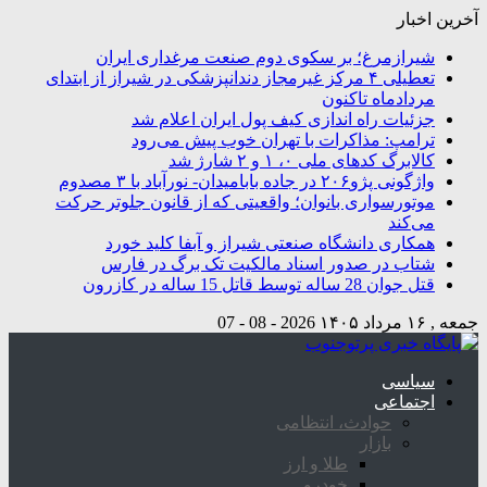
آخرین اخبار
شیرازمرغ؛ بر سکوی دوم صنعت مرغداری ایران
تعطیلی ۴ مرکز غیرمجاز دندانپزشکی در شیراز از ابتدای
مردادماه تاکنون
جزئیات راه اندازی کیف پول ایران اعلام شد
ترامپ: مذاکرات با تهران خوب پیش می‌رود
کالابرگ کدهای ملی ۰، ۱ و ۲ شارژ شد
واژگونی پژو۲۰۶ در جاده بابامیدان- نورآباد با ۳ مصدوم
موتورسواری بانوان؛ واقعیتی که از قانون جلوتر حرکت
می‌کند
همکاری دانشگاه صنعتی شیراز و آبفا کلید خورد
شتاب در صدور اسناد مالکیت تک برگ در فارس
قتل جوان 28 ساله توسط قاتل 15 ساله در کازرون
جمعه , ۱۶ مرداد ۱۴۰۵
2026 - 08 - 07
سیاسی
اجتماعی
حوادث، انتظامی
بازار
طلا و ارز
خودرو