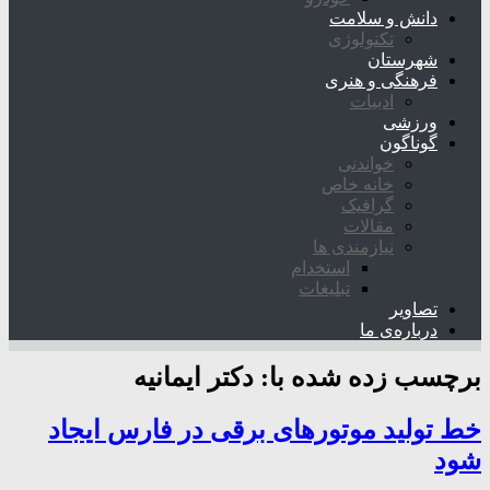
دانش و سلامت
تکنولوژی
شهرستان
فرهنگی و هنری
ادبیات
ورزشی
گوناگون
خواندنی
خانه خاص
گرافیک
مقالات
نیازمندی ها
استخدام
تبلیغات
تصاویر
درباره‌ی ما
برچسب زده شده با:
دکتر ایمانیه
خط تولید موتورهای برقی در فارس ایجاد
شود