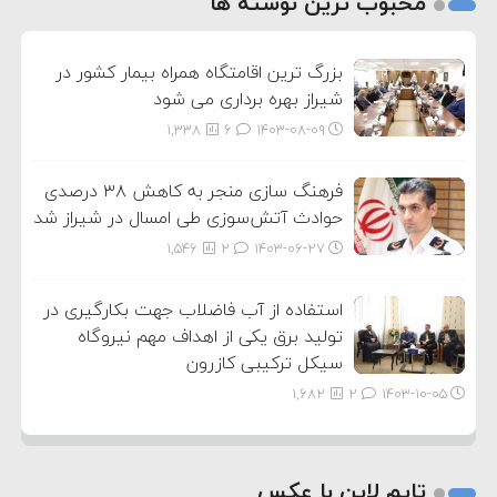
محبوب ترین نوشته ها
3
بزرگ ترین اقامتگاه همراه بیمار کشور در
شیراز بهره برداری می شود
1,338
6
۱۴۰۳-۰۸-۰۹
فرهنگ سازی منجر به کاهش ۳۸ درصدی
حوادث آتش‌سوزی طی امسال در شیراز شد
1,546
2
۱۴۰۳-۰۶-۲۷
استفاده از آب فاضلاب جهت بکارگیری در
تولید برق یکی از اهداف مهم نیروگاه
سیکل ترکیبی کازرون
1,682
2
۱۴۰۳-۱۰-۰۵
تایم لاین با عکس