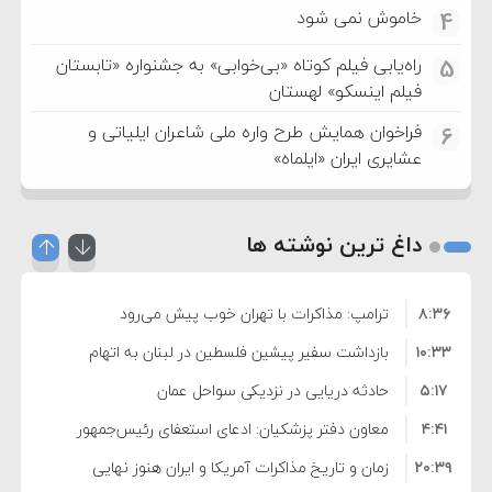
خاموش نمی شود
4
راه‌یابی فیلم کوتاه «بی‌خوابی» به جشنواره «تابستان
5
فیلم اینسکو» لهستان
فراخوان همایش طرح واره ملی شاعران ایلیاتی و
6
عشایری ایران «ایلماه»
داغ ترین نوشته ها
۸:۳۶
ترامپ: مذاکرات با تهران خوب پیش می‌رود
۱۰:۳۳
بازداشت سفیر پیشین فلسطین در لبنان به اتهام
۵:۱۷
فساد و اختلاس اموال
حادثه دریایی در نزدیکی سواحل عمان
۴:۴۱
معاون دفتر پزشکیان: ادعای استعفای رئیس‌جمهور
۲۰:۳۹
واهی و کذب محض است
زمان و تاریخ مذاکرات آمریکا و ایران هنوز نهایی