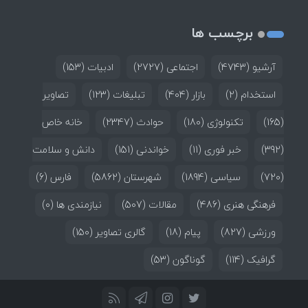
برچسب ها
آرشیو
(4743)
اجتماعی
(2727)
ادبیات
(153)
استخدام
(2)
بازار
(404)
تبلیغات
(123)
تصاویر
(165)
تکنولوژی
(180)
حوادث
(2347)
خانه خاص
(392)
خبر فوری
(11)
خواندنی
(151)
دانش و سلامت
(720)
سیاسی
(1894)
شهرستان
(5862)
فارس
(6)
فرهنگی هنری
(486)
مقالات
(507)
نیازمندی ها
(0)
ورزشی
(827)
پیام
(18)
گالری تصاویر
(150)
گرافیک
(114)
گوناگون
(53)