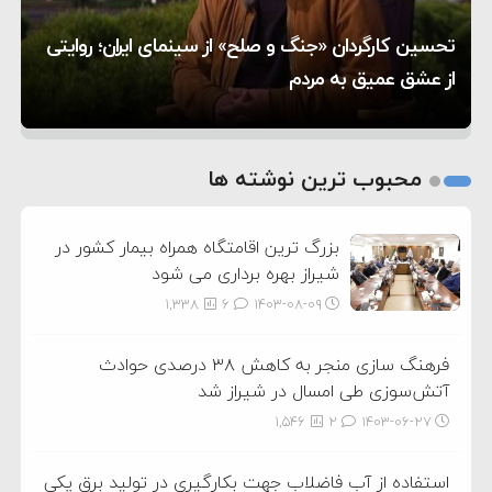
۱۰:۱۵
به آمریکا در حملات به ایران
کشورهایی که به متجاوزان کمک می کنند پاسخ
هر گریه‌ای نشانه گرسنگی نیست؛ چطور زبان نوزادمان را
تحسین کارگردان «جنگ و صلح» از سینمای ایران؛ روایتی
۶:۰۵
سختی خواهند گرفت
سنتکام پایان تجاوز جدید به ایران را اعلام کرد
۵ شهر افسانه‌ای هخامنشی که هنوز هم زنده هستند
بفهمیم؟
از عشق عمیق به مردم
1
2
محبوب ترین نوشته ها
3
بزرگ ترین اقامتگاه همراه بیمار کشور در
شیراز بهره برداری می شود
1,338
6
۱۴۰۳-۰۸-۰۹
فرهنگ سازی منجر به کاهش ۳۸ درصدی حوادث
آتش‌سوزی طی امسال در شیراز شد
1,546
2
۱۴۰۳-۰۶-۲۷
استفاده از آب فاضلاب جهت بکارگیری در تولید برق یکی