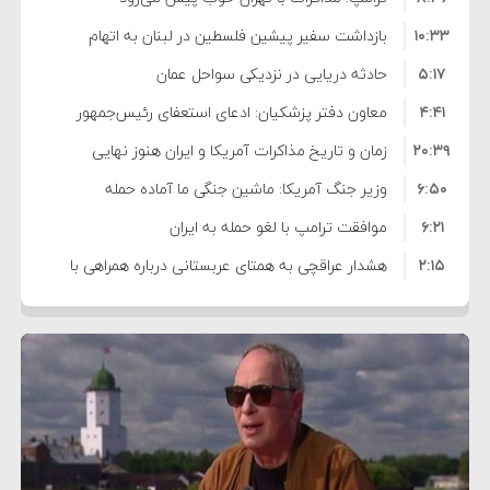
۱۰:۳۳
بازداشت سفیر پیشین فلسطین در لبنان به اتهام
۵:۱۷
فساد و اختلاس اموال
حادثه دریایی در نزدیکی سواحل عمان
۴:۴۱
معاون دفتر پزشکیان: ادعای استعفای رئیس‌جمهور
۲۰:۳۹
واهی و کذب محض است
زمان و تاریخ مذاکرات آمریکا و ایران هنوز نهایی
۶:۵۰
نشده است
وزیر جنگ آمریکا: ماشین جنگی ما آماده حمله
۶:۲۱
نظامی علیه ایران است
موافقت ترامپ با لغو حمله به ایران
۲:۱۵
هشدار عراقچی به همتای عربستانی درباره همراهی با
۷:۱۰
آمریکا
مقام ارشد امنیتی: برنامه گسترده‌ای برای پاسخ به
۵:۴۵
دیوانگی آمریکا داریم
ترامپ دستور حملات جدید علیه ایران را صادر کرد
۱۲:۵۹
سپاه: دو نفتکش متخلف مورد اصابت قرار گرفته و
۸:۵۷
متوقف شدند
ترامپ مدعی توافق تاریخی برای خلع سلاح کامل
۱۶:۱۹
حماس شد
اعتراض عراقچی به همتای بلغارستانی به دلیل کمک