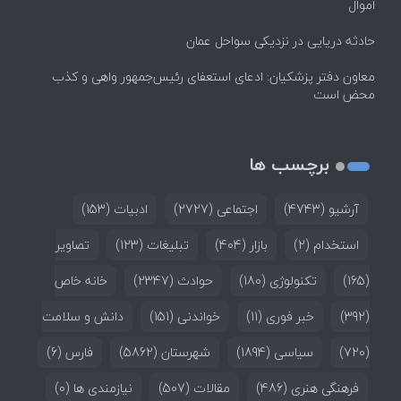
اموال
حادثه دریایی در نزدیکی سواحل عمان
معاون دفتر پزشکیان: ادعای استعفای رئیس‌جمهور واهی و کذب
محض است
برچسب ها
آرشیو
(4743)
اجتماعی
(2727)
ادبیات
(153)
استخدام
(2)
بازار
(404)
تبلیغات
(123)
تصاویر
(165)
تکنولوژی
(180)
حوادث
(2347)
خانه خاص
(392)
خبر فوری
(11)
خواندنی
(151)
دانش و سلامت
(720)
سیاسی
(1894)
شهرستان
(5862)
فارس
(6)
فرهنگی هنری
(486)
مقالات
(507)
نیازمندی ها
(0)