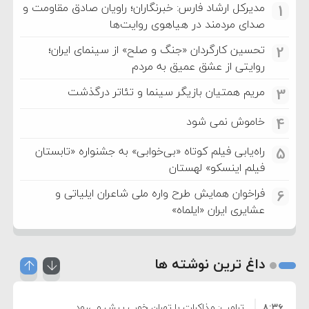
مدیرکل ارشاد فارس: خبرنگاران؛ راویان صادق مقاومت و
1
صدای مردمند در هیاهوی روایت‌ها
تحسین کارگردان «جنگ و صلح» از سینمای ایران؛
2
روایتی از عشق عمیق به مردم
مریم همتیان بازیگر سینما و تئاتر درگذشت
3
خاموش نمی شود
4
راه‌یابی فیلم کوتاه «بی‌خوابی» به جشنواره «تابستان
5
فیلم اینسکو» لهستان
فراخوان همایش طرح واره ملی شاعران ایلیاتی و
6
عشایری ایران «ایلماه»
داغ ترین نوشته ها
۸:۳۶
ترامپ: مذاکرات با تهران خوب پیش می‌رود