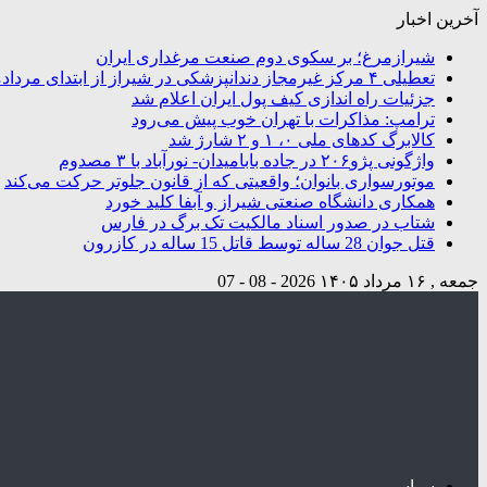
آخرین اخبار
شیرازمرغ؛ بر سکوی دوم صنعت مرغداری ایران
تعطیلی ۴ مرکز غیرمجاز دندانپزشکی در شیراز از ابتدای مردادماه تاکنون
جزئیات راه اندازی کیف پول ایران اعلام شد
ترامپ: مذاکرات با تهران خوب پیش می‌رود
کالابرگ کدهای ملی ۰، ۱ و ۲ شارژ شد
واژگونی پژو۲۰۶ در جاده بابامیدان- نورآباد با ۳ مصدوم
موتورسواری بانوان؛ واقعیتی که از قانون جلوتر حرکت می‌کند
همکاری دانشگاه صنعتی شیراز و آبفا کلید خورد
شتاب در صدور اسناد مالکیت تک برگ در فارس
قتل جوان 28 ساله توسط قاتل 15 ساله در کازرون
جمعه , ۱۶ مرداد ۱۴۰۵
2026 - 08 - 07
سیاسی