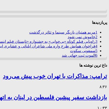
پربازدیدها
1
مریم همتیان بازیگر سینما و تئاتر درگذشت
2
خاموش نمی شود
3
راه‌یابی فیلم کوتاه «بی‌خوابی» به جشنواره «تابستان فیلم این
4
فراخوان همایش طرح واره ملی شاعران ایلیاتی و عشایری ایرا
5
سمفونی سکوت
6
الموت ثبت جهانی شد
داغ ترین نوشته ها
ترامپ: مذاکرات با تهران خوب پیش می‌رود
۸:۳۶
بازداشت سفیر پیشین فلسطین در لبنان به اته
۱۰:۳۳