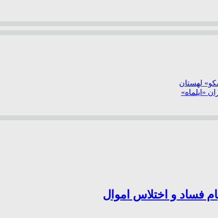
سکو» لهستان
ن «ایلماه»
ام فساد و اختلاس اموال