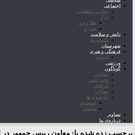
اجتماعی
حوادث، انتظامی
بازار
طلا و ارز
خودرو
دانش و سلامت
تکنولوژی
شهرستان
فرهنگی و هنری
ادبیات
ورزشی
گوناگون
خواندنی
خانه خاص
گرافیک
مقالات
نیازمندی ها
استخدام
تبلیغات
تصاویر
درباره‌ی ما
برچسب زده شده با:
معاون رییس جمهور در ا