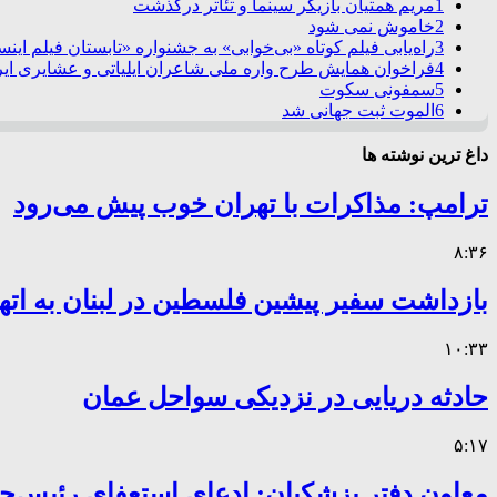
1
مریم همتیان بازیگر سینما و تئاتر درگذشت
2
خاموش نمی شود
3
راه‌یابی فیلم کوتاه «بی‌خوابی» به جشنواره «تابستان فیلم این
4
فراخوان همایش طرح واره ملی شاعران ایلیاتی و عشایری ایرا
5
سمفونی سکوت
6
الموت ثبت جهانی شد
داغ ترین نوشته ها
ترامپ: مذاکرات با تهران خوب پیش می‌رود
۸:۳۶
بازداشت سفیر پیشین فلسطین در لبنان به اته
۱۰:۳۳
حادثه دریایی در نزدیکی سواحل عمان
۵:۱۷
معاون دفتر پزشکیان: ادعای استعفای رئیس