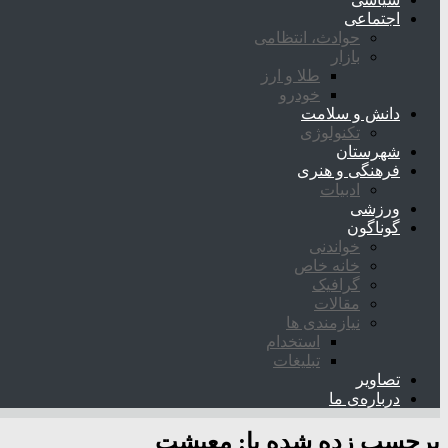
اجتماعی
حوادث، انتظامی
بازار
طلا و ارز
خودرو
دانش و سلامت
تکنولوژی
شهرستان
فرهنگی و هنری
ادبیات
ورزشی
گوناگون
خواندنی
خانه خاص
گرافیک
مقالات
نیازمندی ها
استخدام
تبلیغات
تصاویر
درباره‌ی ما
برچسب زده شده با:
معیشت