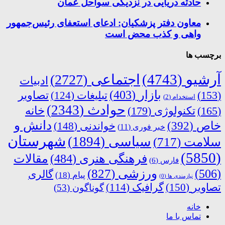
حادثه دریایی در نزدیکی سواحل عمان
معاون دفتر پزشکیان: ادعای استعفای رئیس‌جمهور
واهی و کذب محض است
برچسب ها
آرشیو
(4743)
اجتماعی
(2727)
ادبیات
بازار
(403)
(153)
تبلیغات
(124)
تصاویر
استخدام
(2)
حوادث
(2343)
خانه
(165)
تکنولوژی
(179)
دانش و
خاص
(392)
خواندنی
(148)
خبر فوری
(11)
شهرستان
سیاسی
(1894)
سلامت
(717)
(5850)
فرهنگی هنری
(484)
مقالات
فارس
(6)
ورزشی
(827)
(506)
گالری
پیام
(18)
نیازمندی ها
(0)
تصاویر
(150)
گرافیک
(114)
گوناگون
(53)
خانه
تماس با ما