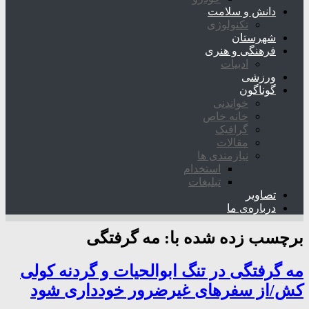
دانش و سلامت
تکنولوژی
شهرستان
فرهنگی و هنری
ادبیات
ورزشی
گوناگون
خواندنی
خانه خاص
گرافیک
مقالات
نیازمندی ها
استخدام
تبلیغات
تصاویر
درباره‌ی ما
برچسب زده شده با:
مه گرفتگی
مه گرفتگی در تنگ ابوالحیات و گردنه کولی
کش/از سفر‌های غیرضرور خودداری شود