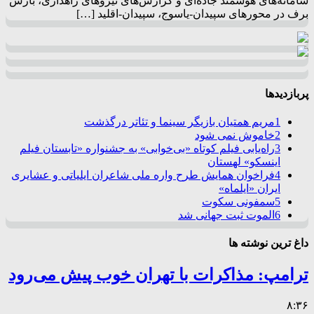
سامانه‌های هوشمند جاده‌ای و گزارش‌های نیروهای راهداری، بارش
برف در محورهای سپیدان-یاسوج، سپیدان-اقلید […]
پربازدیدها
1
مریم همتیان بازیگر سینما و تئاتر درگذشت
2
خاموش نمی شود
3
راه‌یابی فیلم کوتاه «بی‌خوابی» به جشنواره «تابستان فیلم
اینسکو» لهستان
4
فراخوان همایش طرح واره ملی شاعران ایلیاتی و عشایری
ایران «ایلماه»
5
سمفونی سکوت
6
الموت ثبت جهانی شد
داغ ترین نوشته ها
ترامپ: مذاکرات با تهران خوب پیش می‌رود
۸:۳۶