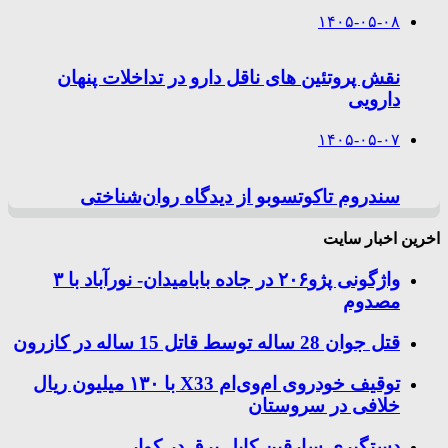
۱۴۰۵-۰۵-۰۸
نقش پروتئین های ناقل دارو در تداخلات پنهان
دارویی
۱۴۰۵-۰۵-۰۷
سندروم تاکوتسوبو از دیدگاه روان‌شناختی
اخرین اخبار سایت
واژگونی پژو۲۰۶ در جاده بابامیدان- نورآباد با ۳
مصدوم
قتل جوان 28 ساله توسط قاتل 15 ساله در کازرون
توقیف خودروی ام‌وی‌ام X33 با ۱۳۰ میلیون ریال
خلافی در سروستان
دستگیری سارقین کابل برق در کوار