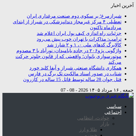
آخرین اخبار
شیرازمرغ؛ بر سکوی دوم صنعت مرغداری ایران
تعطیلی ۴ مرکز غیرمجاز دندانپزشکی در شیراز از ابتدای
مردادماه تاکنون
جزئیات راه اندازی کیف پول ایران اعلام شد
ترامپ: مذاکرات با تهران خوب پیش می‌رود
کالابرگ کدهای ملی ۰، ۱ و ۲ شارژ شد
واژگونی پژو۲۰۶ در جاده بابامیدان- نورآباد با ۳ مصدوم
موتورسواری بانوان؛ واقعیتی که از قانون جلوتر حرکت
می‌کند
همکاری دانشگاه صنعتی شیراز و آبفا کلید خورد
شتاب در صدور اسناد مالکیت تک برگ در فارس
قتل جوان 28 ساله توسط قاتل 15 ساله در کازرون
جمعه , ۱۶ مرداد ۱۴۰۵
2026 - 08 - 07
سیاسی
اجتماعی
حوادث، انتظامی
بازار
طلا و ارز
خودرو