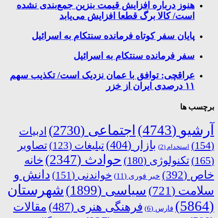
هنوز درباره افزایش قیمت بنزین جمع‌بندی نشده
است/ کالا برگ قطعا افزایش می‌یابد
پایان سفر کوتاه فرمانده سنتکام به اسرائیل
سفر فرمانده سنتکام به اسرائیل
عراقچی: توافق با عمان نزدیک است/ تکذیب سهم
۱۱ درصدی ایران از خزر
برچسب ها
آرشیو
(4743)
اجتماعی
(2730)
ادبیات
بازار
(404)
(154)
تبلیغات
(123)
تصاویر
استخدام
(2)
حوادث
(2347)
خانه
(165)
تکنولوژی
(180)
دانش و
خاص
(392)
خواندنی
(151)
خبر فوری
(11)
شهرستان
سیاسی
(1899)
سلامت
(721)
(5864)
فرهنگی هنری
(487)
مقالات
فارس
(6)