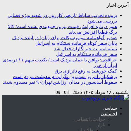
آخرین اخبار
پرونده تخریب ساباط تاریخی کازرون در شعبه ویژه قضایی
بررسی می‌شود
هنوز درباره افزایش قیمت بنزین جمع‌بندی نشده است/ کالا
برگ قطعا افزایش می‌یابد
صدور گواهینامه موتورسیکلت برای زنان؛ در آینده نزدیک
پایان سفر کوتاه فرمانده سنتکام به اسرائیل
بسته اینترنت خبرنگاران فعال شد
سفر فرمانده سنتکام به اسرائیل
عراقچی: توافق با عمان نزدیک است/ تکذیب سهم ۱۱ درصدی
ایران از خزر
کمک خورشید به رفع ناترازی برق
پزشکیان: امروز مهم‌ترین نگرانی‌ام معیشت مردم است
سقوط آسانسور در میدان آرژانتین تهران/ ۹ نفر مصدوم شدند
یکشنبه , ۱۸ مرداد ۱۴۰۵
2026 - 08 - 09
سیاسی
اجتماعی
حوادث، انتظامی
بازار
طلا و ارز