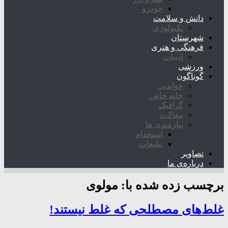
خودرو
دانش و سلامت
تکنولوژی
شهرستان
فرهنگی و هنری
ادبیات
ورزشی
گوناگون
خواندنی
خانه خاص
گرافیک
مقالات
نیازمندی ها
استخدام
تبلیغات
تصاویر
درباره‌ی ما
برچسب زده شده با:
مولوی
غلط‌های مصطلحی که غلط نیستند!