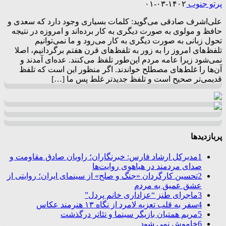
پرتو جنوب
۱۴۰۲-۰۳-۰۱
علی‌اشرف صادقی می‌گوید: کلمات بسیاری وجود دارد که سعدی و
حافظ و مولوی به صورت دیگری به کار برده‌اند و امروزه در نتیجه
تحول زبانی به صورت دیگری به کار می‌رود و ما نمی‌توانیم
تلفظ‌های امروز را به زور به تلفظ‌های قرن هفتم برگردانیم، اصلا
نمی‌شود زیرا عامه مردم این‌طور تلفظ می‌کنند. عده‌ای آمدند و
آن‌ها را غلط‌های مصطلح خواندند. اگر منظور این است که تلفظ
قدیمی‌تر صحیح است و تلفظ جدیدتر غلط پس ما […]
پربازدیدها
1
مدیرکل ارشاد فارس: خبرنگاران؛ راویان صادق مقاومت و
صدای مردمند در هیاهوی روایت‌ها
2
تحسین کارگردان «جنگ و صلح» از سینمای ایران؛ روایتی از
عشق عمیق به مردم
3
ماجرای طنز “عزاداری خانم پردل”
4
سفر به قلب تعزیه لامرد از نگاه ۱۳ هنرمند عکاس
5
مریم همتیان بازیگر سینما و تئاتر درگذشت
6
خاموش نمی شود