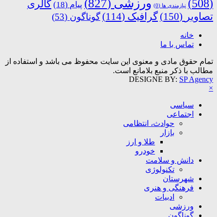
ورزشی
(827)
(508)
گالری
پیام
(18)
نیازمندی ها
(0)
تصاویر
(150)
گرافیک
(114)
گوناگون
(53)
خانه
تماس با ما
تمام حقوق مادی و معنوی این سایت محفوظ می باشد و استفاده از
مطالب با ذکر منبع بلامانع است.
DESIGNE BY:
SP Agency
×
سیاسی
اجتماعی
حوادث، انتظامی
بازار
طلا و ارز
خودرو
دانش و سلامت
تکنولوژی
شهرستان
فرهنگی و هنری
ادبیات
ورزشی
گوناگون