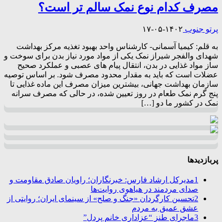
مصرف کدام نوع نمک سالم تر است؟
پرتو جنوب
۱۴۰۲-۰۵-۱۷
به قلم: کیمیا آسمانی- کارشناس واحد بهبود تغذیه مرکز بهداشت
شهدای والفجر شیراز نمک یکی از مواد مورد نیاز بدن برای سوخت و
ساز مواد غذایی در بدن، انتقال پیام های عصبی و عملکرد صحیح
عضلات است که باید به مقدار محدود مصرف شود. بر اساس توصیه
سازمان بهداشت جهانی، بیشترین میزان مصرف این ماده غذایی تا
پنج گرم نمک طعام در روز تعیین شده، در حالی که مصرف سرانه
نمک در کشور ما دو […]
پربازدیدها
1
مدیرکل ارشاد فارس: خبرنگاران؛ راویان صادق مقاومت و
صدای مردمند در هیاهوی روایت‌ها
2
تحسین کارگردان «جنگ و صلح» از سینمای ایران؛ روایتی از
عشق عمیق به مردم
3
ماجرای طنز “عزاداری خانم پردل”