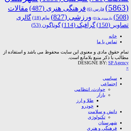
(5863)
فرهنگی هنری
(487)
مقالات
فارس
(6)
ورزشی
(827)
(508)
گالری
پیام
(18)
نیازمندی ها
(0)
تصاویر
(150)
گرافیک
(114)
گوناگون
(53)
خانه
تماس با ما
تمام حقوق مادی و معنوی این سایت محفوظ می باشد و استفاده از
مطالب با ذکر منبع بلامانع است.
DESIGNE BY:
SP Agency
×
سیاسی
اجتماعی
حوادث، انتظامی
بازار
طلا و ارز
خودرو
دانش و سلامت
تکنولوژی
شهرستان
فرهنگی و هنری