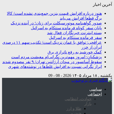
آخرین اخبار
هنوز درباره افزایش قیمت بنزین جمع‌بندی نشده است/ کالا
برگ قطعا افزایش می‌یابد
صدور گواهینامه موتورسیکلت برای زنان؛ در آینده نزدیک
پایان سفر کوتاه فرمانده سنتکام به اسرائیل
بسته اینترنت خبرنگاران فعال شد
سفر فرمانده سنتکام به اسرائیل
عراقچی: توافق با عمان نزدیک است/ تکذیب سهم ۱۱ درصدی
ایران از خزر
کمک خورشید به رفع ناترازی برق
پزشکیان: امروز مهم‌ترین نگرانی‌ام معیشت مردم است
سقوط آسانسور در میدان آرژانتین تهران/ ۹ نفر مصدوم شدند
ابراز نگرانی نسبت به افزایش غلط‌ها در نوشته‌های شهری
یکشنبه , ۱۸ مرداد ۱۴۰۵
2026 - 08 - 09
سیاسی
اجتماعی
حوادث، انتظامی
بازار
طلا و ارز
خودرو