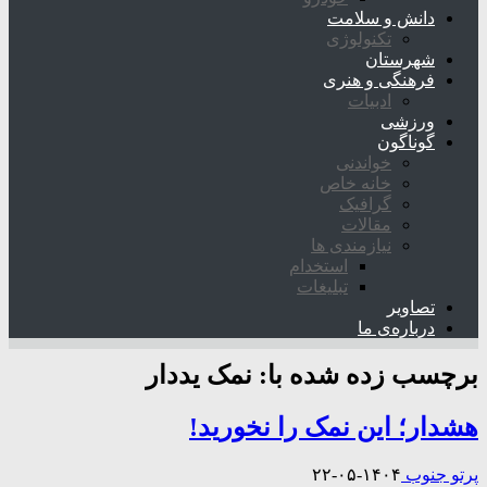
دانش و سلامت
تکنولوژی
شهرستان
فرهنگی و هنری
ادبیات
ورزشی
گوناگون
خواندنی
خانه خاص
گرافیک
مقالات
نیازمندی ها
استخدام
تبلیغات
تصاویر
درباره‌ی ما
برچسب زده شده با:
نمک یددار
هشدار؛ این نمک‌ را نخورید!
پرتو جنوب
۱۴۰۴-۰۵-۲۲