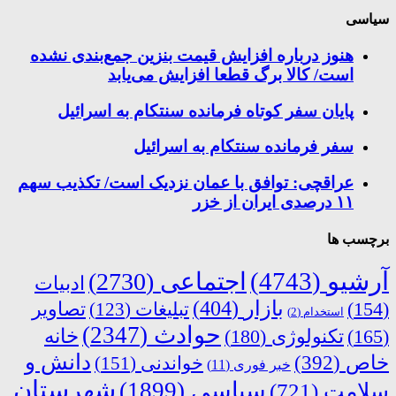
سیاسی
هنوز درباره افزایش قیمت بنزین جمع‌بندی نشده
است/ کالا برگ قطعا افزایش می‌یابد
پایان سفر کوتاه فرمانده سنتکام به اسرائیل
سفر فرمانده سنتکام به اسرائیل
عراقچی: توافق با عمان نزدیک است/ تکذیب سهم
۱۱ درصدی ایران از خزر
برچسب ها
آرشیو
(4743)
اجتماعی
(2730)
ادبیات
بازار
(404)
(154)
تبلیغات
(123)
تصاویر
استخدام
(2)
حوادث
(2347)
خانه
(165)
تکنولوژی
(180)
دانش و
خاص
(392)
خواندنی
(151)
خبر فوری
(11)
شهرستان
سیاسی
(1899)
سلامت
(721)