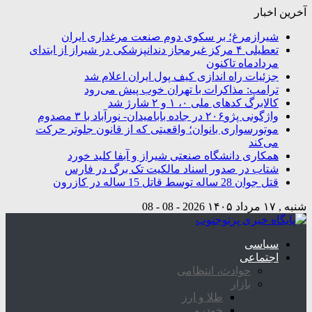
آخرین اخبار
شیرازمرغ؛ بر سکوی دوم صنعت مرغداری ایران
تعطیلی ۴ مرکز غیرمجاز دندانپزشکی در شیراز از ابتدای
مردادماه تاکنون
جزئیات راه اندازی کیف پول ایران اعلام شد
ترامپ: مذاکرات با تهران خوب پیش می‌رود
کالابرگ کدهای ملی ۰، ۱ و ۲ شارژ شد
واژگونی پژو۲۰۶ در جاده بابامیدان- نورآباد با ۳ مصدوم
موتورسواری بانوان؛ واقعیتی که از قانون جلوتر حرکت
می‌کند
همکاری دانشگاه صنعتی شیراز و آبفا کلید خورد
شتاب در صدور اسناد مالکیت تک برگ در فارس
قتل جوان 28 ساله توسط قاتل 15 ساله در کازرون
شنبه , ۱۷ مرداد ۱۴۰۵
2026 - 08 - 08
سیاسی
اجتماعی
حوادث، انتظامی
بازار
طلا و ارز
خودرو