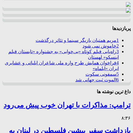
پربازدیدها
1
مریم همتیان بازیگر سینما و تئاتر درگذشت
2
خاموش نمی شود
3
راه‌یابی فیلم کوتاه «بی‌خوابی» به جشنواره «تابستان فیلم
اینسکو» لهستان
4
فراخوان همایش طرح واره ملی شاعران ایلیاتی و عشایری
ایران «ایلماه»
5
سمفونی سکوت
6
الموت ثبت جهانی شد
داغ ترین نوشته ها
ترامپ: مذاکرات با تهران خوب پیش می‌رود
۸:۳۶
بازداشت سفیر پیشین فلسطین در لبنان به