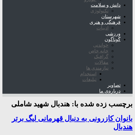
دانش و سلامت
تکنولوژی
شهرستان
فرهنگی و هنری
ادبیات
ورزشی
گوناگون
خواندنی
خانه خاص
گرافیک
مقالات
نیازمندی ها
استخدام
تبلیغات
تصاویر
درباره‌ی ما
برچسب زده شده با:
هندبال شهید شاملی
بانوان کازرونی به دنبال قهرمانی لیگ برتر
هندبال