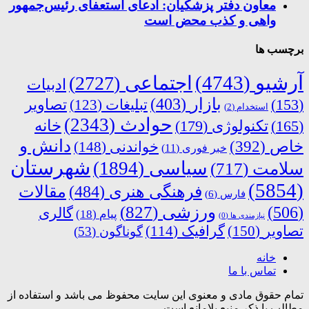
معاون دفتر پزشکیان: ادعای استعفای رئیس‌جمهور
واهی و کذب محض است
برچسب ها
آرشیو
(4743)
اجتماعی
(2727)
ادبیات
بازار
(403)
(153)
تبلیغات
(123)
تصاویر
استخدام
(2)
حوادث
(2343)
خانه
(165)
تکنولوژی
(179)
دانش و
خاص
(392)
خواندنی
(148)
خبر فوری
(11)
شهرستان
سیاسی
(1894)
سلامت
(717)
(5854)
فرهنگی هنری
(484)
مقالات
فارس
(6)
ورزشی
(827)
(506)
گالری
پیام
(18)
نیازمندی ها
(0)
تصاویر
(150)
گرافیک
(114)
گوناگون
(53)
خانه
تماس با ما
تمام حقوق مادی و معنوی این سایت محفوظ می باشد و استفاده از
مطالب با ذکر منبع بلامانع است.