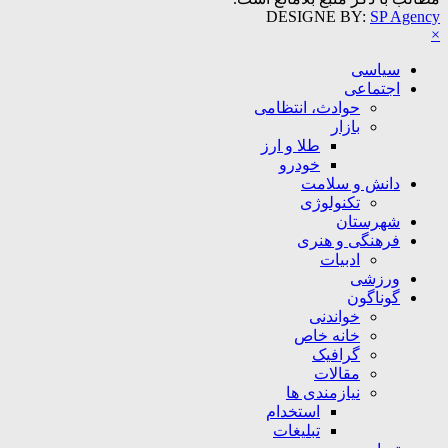
DESIGNE BY:
SP Agency
×
سیاسی
اجتماعی
حوادث، انتظامی
بازار
طلا و ارز
خودرو
دانش و سلامت
تکنولوژی
شهرستان
فرهنگی و هنری
ادبیات
ورزشی
گوناگون
خواندنی
خانه خاص
گرافیک
مقالات
نیازمندی ها
استخدام
تبلیغات