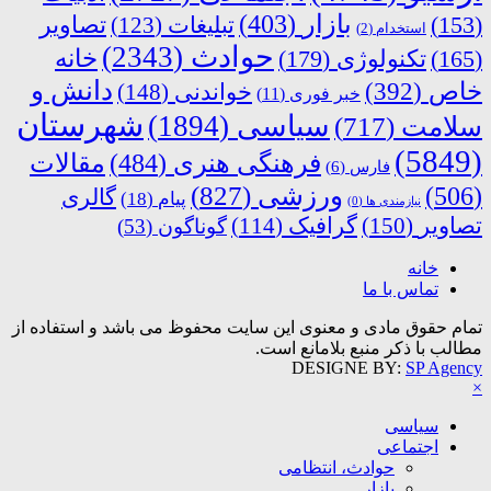
بازار
(403)
(153)
تبلیغات
(123)
تصاویر
استخدام
(2)
حوادث
(2343)
خانه
(165)
تکنولوژی
(179)
دانش و
خاص
(392)
خواندنی
(148)
خبر فوری
(11)
شهرستان
سیاسی
(1894)
سلامت
(717)
(5849)
فرهنگی هنری
(484)
مقالات
فارس
(6)
ورزشی
(827)
(506)
گالری
پیام
(18)
نیازمندی ها
(0)
تصاویر
(150)
گرافیک
(114)
گوناگون
(53)
خانه
تماس با ما
تمام حقوق مادی و معنوی این سایت محفوظ می باشد و استفاده از
مطالب با ذکر منبع بلامانع است.
DESIGNE BY:
SP Agency
×
سیاسی
اجتماعی
حوادث، انتظامی
بازار