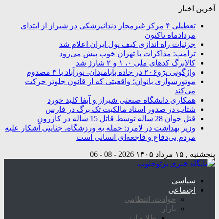
آخرین اخبار
تعطیلی ۴ مرکز غیرمجاز دندانپزشکی در شیراز از ابتدای
مردادماه تاکنون
جزئیات راه اندازی کیف پول ایران اعلام شد
ترامپ: مذاکرات با تهران خوب پیش می‌رود
کالابرگ کدهای ملی ۰، ۱ و ۲ شارژ شد
واژگونی پژو۲۰۶ در جاده بابامیدان- نورآباد با ۳ مصدوم
موتورسواری بانوان؛ واقعیتی که از قانون جلوتر حرکت
می‌کند
همکاری دانشگاه صنعتی شیراز و آبفا کلید خورد
شتاب در صدور اسناد مالکیت تک برگ در فارس
قتل جوان 28 ساله توسط قاتل 15 ساله در کازرون
وزیر بهداشت در لامرد: حمله به ورزشگاه، جنایتی آشکار علیه
مردم بی‌دفاع و فاجعه‌ای انسانی است
پنجشنبه , ۱۵ مرداد ۱۴۰۵
2026 - 08 - 06
سیاسی
اجتماعی
حوادث، انتظامی
بازار
طلا و ارز