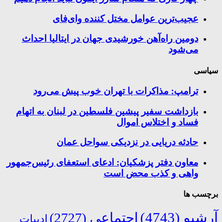
عجیب‌ترین عوامل مختل کننده وای‌فای
دومین راه‌آهن خورشیدی جهان در ایتالیا احداث
می‌شود
سیاسی
ترامپ: مذاکرات با تهران خوب پیش می‌رود
بازداشت سفیر پیشین فلسطین در لبنان به اتهام
فساد و اختلاس اموال
حادثه دریایی در نزدیکی سواحل عمان
معاون دفتر پزشکیان: ادعای استعفای رئیس‌جمهور
واهی و کذب محض است
برچسب ها
آرشیو
(4743)
اجتماعی
(2727)
ادبیات