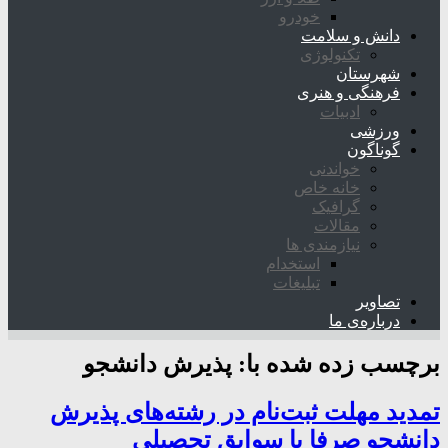
خودرو
دانش و سلامت
تکنولوژی
شهرستان
فرهنگی و هنری
ادبیات
ورزشی
گوناگون
خواندنی
خانه خاص
گرافیک
مقالات
نیازمندی ها
استخدام
تبلیغات
تصاویر
درباره‌ی ما
برچسب زده شده با:
پذیرش دانشجو
تمدید مهلت ثبت‌نام در رشته‌های پذیرش
دانشجو صرفا با سوابق تحصیلی