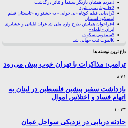
1
مریم همتیان بازیگر سینما و تئاتر درگذشت
2
خاموش نمی شود
3
راه‌یابی فیلم کوتاه «بی‌خوابی» به جشنواره «تابستان فیلم
اینسکو» لهستان
4
فراخوان همایش طرح واره ملی شاعران ایلیاتی و عشایری
ایران «ایلماه»
5
سمفونی سکوت
6
الموت ثبت جهانی شد
داغ ترین نوشته ها
ترامپ: مذاکرات با تهران خوب پیش می‌رود
۸:۳۶
بازداشت سفیر پیشین فلسطین در لبنان به
اتهام فساد و اختلاس اموال
۱۰:۳۳
حادثه دریایی در نزدیکی سواحل عمان