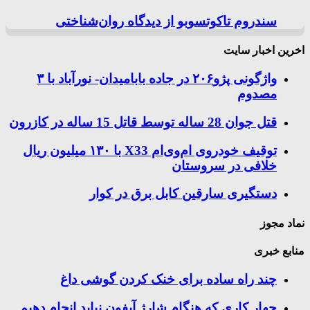
سندروم تاکوتسوبو از دیدگاه روان‌شناختی
اخرین اخبار سایت
واژگونی پژو۲۰۶ در جاده بابامیدان- نورآباد با ۳
مصدوم
قتل جوان 28 ساله توسط قاتل 15 ساله در کازرون
توقیف خودروی ام‌وی‌ام X33 با ۱۳۰ میلیون ریال
خلافی در سروستان
دستگیری سارقین کابل برق در کوار
نماد مجوز
منابع خبری
چند راه‌ ساده برای خنک کردن گوشی داغ
چهار کاری که هنگام شارژ آیفون نباید انجام دهیم