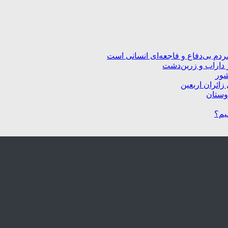
ردم بی‌دفاع و فاجعه‌ای انسانی است
 داراب و زرین‌دشت
شور
زائران اربعین
یم؟