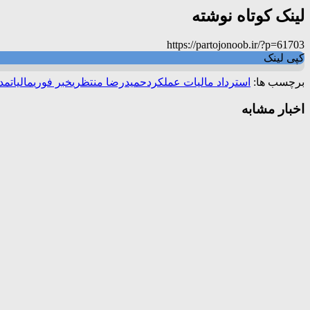
لینک کوتاه نوشته
https://partojonoob.ir/?p=61703
کپی لینک
برچسب ها:
استرداد مالیات عملکرد
حمیدرضا منتظری
خبر فوری
مالیات
مدی
اخبار مشابه