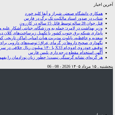
آخرین اخبار
همکاری دانشگاه صنعتی شیراز و آبفا کلید خورد
شتاب در صدور اسناد مالکیت تک برگ در فارس
قتل جوان 28 ساله توسط قاتل 15 ساله در کازرون
وزیر بهداشت در لامرد: حمله به ورزشگاه، جنایتی آشکار علیه م
پایداری شبکه برق جنوب کشور با تکمیل زیرساخت‌های کلان در
سعدیه و حافظیه، پایلوت مدیریت هیأت امنایی اماکن تاریخی ک
نگهداری صحیح داروها در گرمای عراق؛ توصیه‌های دارویی برای 
توقیف خودروی ام‌وی‌ام X33 با ۱۳۰ میلیون ریال خلافی در سروستان
آگهی استخدام مقطع درجه داری پلیس فارس
هر گریه‌ای نشانه گرسنگی نیست؛ چطور زبان نوزادمان را بفهم
پنجشنبه , ۱۵ مرداد ۱۴۰۵
2026 - 08 - 06
سیاسی