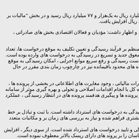
مدیرکل امور مالیاتی استان فارس گفت: مبلغ “استرداد مالیات عملکرد” در سال ۱۴۰۴ با رشد ۲۷۳ درصدی نسبت به سال ۱۴۰۳، از ۲۸۹ میلیارد ریال به یک‌هزار و ۷۷ میلیارد ریال رسید و در بخش “مالیات بر
 پرداخت استرداد در سال 1404 نسبت به 1403 را 30 روز کاری اعلام کرد و اظهار داشت: مؤدیان و فعالان اقتصادی بخش های صادراتی ،
منظم بر فرآیند رسیدگی و تعیین تکلیف به موقع درخواست ها، تعداد
ی معوق جدید و تسریع در رسیدگی به درخواست های وارده بوده است.
ر دست رسیدگی و رفع سریع موانع اجرایی ، امکان رسیدگی به موقع
های محدود باقیمانده نیز در چارچوب زمان بندی مقرر در حال
 مالیاتی ، وجود مغایرت های اطلاعاتی در بخشی از پرونده ها ،
کل با انجام اقدامات اصلاحی و تحولی و بهره گیری موثر از سامانه
رونده ها و پیگیری هدفمند پرونده های در انتظار رسیدگی ، عملکرد
یدگی به درخواست های استرداد داشته است. با ثبت و تبادل بر خط
ری فراهم شده و نیاز به بررسی های زمان بر و مکاتبات متعدد
ی و تایید درخواست های استرداد شده است. از سوی دیگر ، افزایش
اسان را بر پروند های دارای ریسک بالاتر معطوف نموده است.