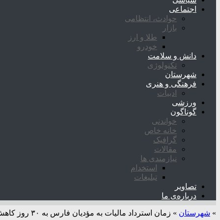
اجتماعی
حوادث، انتظامی
بازار
طلا و ارز
خودرو
دانش و سلامت
تکنولوژی
شهرستان
فرهنگی و هنری
ادبیات
ورزشی
گوناگون
خواندنی
خانه خاص
گرافیک
مقالات
نیازمندی ها
استخدام
تبلیغات
تصاویر
درباره‌ی ما
»
شهرستان
»
زمان استرداد مالیات به مؤدیان فارس به ۳۰ روز کاهش یافت