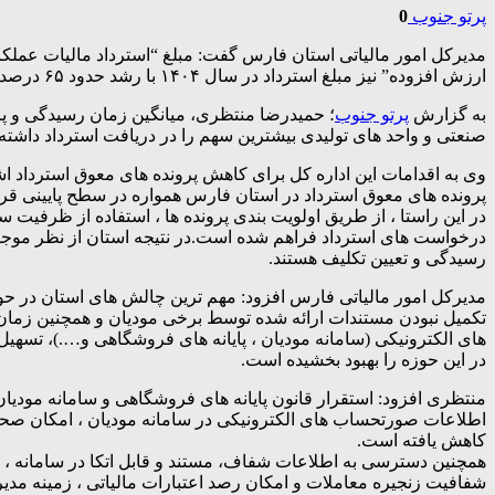
پرتو جنوب
0
ارزش افزوده” نیز مبلغ استرداد در سال ۱۴۰۴ با رشد حدود ۶۵ درصدی نسبت به سال قبل از آن، از ۱۴ هزار میلیارد ریال به ۲۳ هزار میلیارد ریال افزایش یافت.
به گزارش
پرتو جنوب
صنعتی و واحد های تولیدی بیشترین سهم را در دریافت استرداد داشته ا
وی به اقدامات این اداره کل برای کاهش پرونده های معوق استرداد اش
پرونده های معوق استرداد در استان فارس همواره در سطح پایینی قرا
در این راستا ، از طریق اولویت بندی پرونده ها ، استفاده از ظرفیت
درخواست های استرداد فراهم شده است.در نتیجه استان از نظر موجود
رسیدگی و تعیین تکلیف هستند.
مدیرکل امور مالیاتی فارس افزود: مهم ترین چالش های استان در حو
تکمیل نبودن مستندات ارائه شده توسط برخی مودیان و همچنین زمان بر
های الکترونیکی (سامانه مودیان ، پایانه های فروشگاهی و….)، تسهیل
در این حوزه را بهبود بخشیده است.
منتظری افزود: استقرار قانون پایانه های فروشگاهی و سامانه مودیا
اطلاعات صورتحساب های الکترونیکی در سامانه مودیان ، امکان صح
کاهش یافته است.
همچنین دسترسی به اطلاعات شفاف، مستند و قابل اتکا در سامانه ، 
شفافیت زنجیره معاملات و امکان رصد اعتبارات مالیاتی ، زمینه مدی