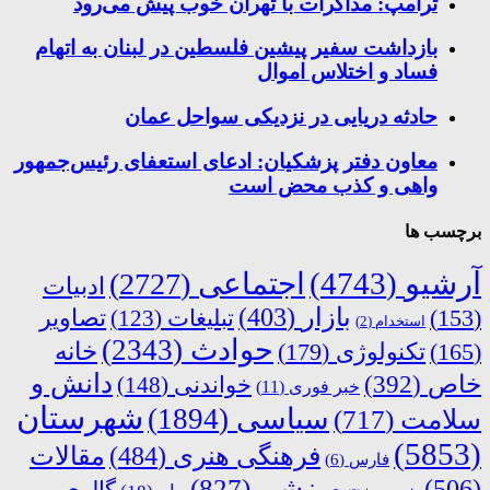
ترامپ: مذاکرات با تهران خوب پیش می‌رود
بازداشت سفیر پیشین فلسطین در لبنان به اتهام
فساد و اختلاس اموال
حادثه دریایی در نزدیکی سواحل عمان
معاون دفتر پزشکیان: ادعای استعفای رئیس‌جمهور
واهی و کذب محض است
برچسب ها
آرشیو
(4743)
اجتماعی
(2727)
ادبیات
بازار
(403)
(153)
تبلیغات
(123)
تصاویر
استخدام
(2)
حوادث
(2343)
خانه
(165)
تکنولوژی
(179)
دانش و
خاص
(392)
خواندنی
(148)
خبر فوری
(11)
شهرستان
سیاسی
(1894)
سلامت
(717)
(5853)
فرهنگی هنری
(484)
مقالات
فارس
(6)
ورزشی
(827)
(506)