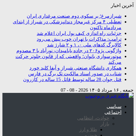
آخرین اخبار
شیرازمرغ؛ بر سکوی دوم صنعت مرغداری ایران
تعطیلی ۴ مرکز غیرمجاز دندانپزشکی در شیراز از ابتدای
مردادماه تاکنون
جزئیات راه اندازی کیف پول ایران اعلام شد
ترامپ: مذاکرات با تهران خوب پیش می‌رود
کالابرگ کدهای ملی ۰، ۱ و ۲ شارژ شد
واژگونی پژو۲۰۶ در جاده بابامیدان- نورآباد با ۳ مصدوم
موتورسواری بانوان؛ واقعیتی که از قانون جلوتر حرکت
می‌کند
همکاری دانشگاه صنعتی شیراز و آبفا کلید خورد
شتاب در صدور اسناد مالکیت تک برگ در فارس
قتل جوان 28 ساله توسط قاتل 15 ساله در کازرون
جمعه , ۱۶ مرداد ۱۴۰۵
2026 - 08 - 07
سیاسی
اجتماعی
حوادث، انتظامی
بازار
طلا و ارز
خودرو