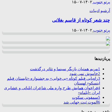
پرتو جنوب
۱۴۰۲-۰۷-۱۵
آرشیو
ادبیات
چند شعر کوتاه از قاسم بغلانی
پرتو جنوب
۱۴۰۲-۰۷-۱۵
پربازدیدها
1
مریم همتیان بازیگر سینما و تئاتر درگذشت
2
خاموش نمی شود
3
راه‌یابی فیلم کوتاه «بی‌خوابی» به جشنواره «تابستان فیلم
اینسکو» لهستان
4
فراخوان همایش طرح واره ملی شاعران ایلیاتی و عشایری
ایران «ایلماه»
5
سمفونی سکوت
6
الموت ثبت جهانی شد