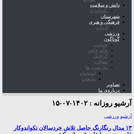
دانش و سلامت
تکنولوژی
شهرستان
فرهنگی و هنری
ادبیات
ورزشی
گوناگون
خواندنی
خانه خاص
گرافیک
مقالات
نیازمندی ها
استخدام
تبلیغات
تصاویر
درباره‌ی ما
آرشیو روزانه :
۱۴۰۲-۰۷-۱۵
آرشیو
ورزشی
۱۳ مدال رنگارنگ حاصل تلاش خردسالان تکواندوکار