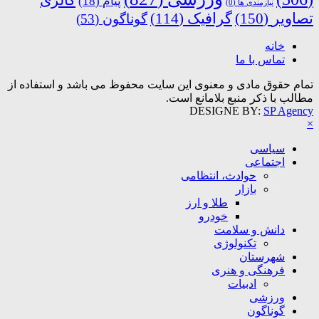
گالری
پیام
(18)
نیازمندی ها
(0)
تصاویر
(150)
گرافیک
(114)
گوناگون
(53)
خانه
تماس با ما
تمام حقوق مادی و معنوی این سایت محفوظ می باشد و استفاده از
مطالب با ذکر منبع بلامانع است.
DESIGNE BY:
SP Agency
×
سیاسی
اجتماعی
حوادث، انتظامی
بازار
طلا و ارز
خودرو
دانش و سلامت
تکنولوژی
شهرستان
فرهنگی و هنری
ادبیات
ورزشی
گوناگون