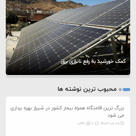
۲:۱۵
هشدار عراقچی به همتای عربستانی درباره همراهی با
۷:۱۰
آمریکا
مقام ارشد امنیتی: برنامه گسترده‌ای برای پاسخ به
۵:۴۵
دیوانگی آمریکا داریم
ترامپ دستور حملات جدید علیه ایران را صادر کرد
۱۲:۵۹
سپاه: دو نفتکش متخلف مورد اصابت قرار گرفته و
تحسین کارگردان «جنگ و صلح» از سینمای ایران؛ روایتی
۸:۵۷
متوقف شدند
ترامپ مدعی توافق تاریخی برای خلع سلاح کامل
۵ شهر افسانه‌ای هخامنشی که هنوز هم زنده هستند
از عشق عمیق به مردم
کمک خورشید به رفع ناترازی برق
حماس شد
1
2
محبوب ترین نوشته ها
3
بزرگ ترین اقامتگاه همراه بیمار کشور در شیراز بهره برداری
می شود
1,341
6
۱۴۰۳-۰۸-۰۹