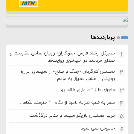
پربازدیدها
مدیرکل ارشاد فارس: خبرنگاران؛ راویان صادق مقاومت و
1
صدای مردمند در هیاهوی روایت‌ها
تحسین کارگردان «جنگ و صلح» از سینمای ایران؛
2
روایتی از عشق عمیق به مردم
ماجرای طنز “عزاداری خانم پردل”
3
سفر به قلب تعزیه لامرد از نگاه ۱۳ هنرمند عکاس
4
مریم همتیان بازیگر سینما و تئاتر درگذشت
5
خاموش نمی شود
6