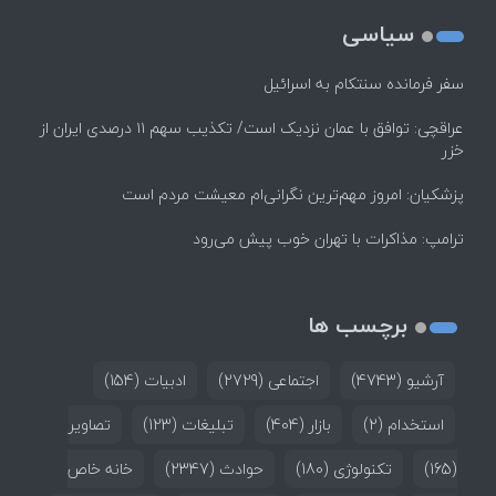
سیاسی
سفر فرمانده سنتکام به اسرائیل
عراقچی: توافق با عمان نزدیک است/ تکذیب سهم ۱۱ درصدی ایران از
خزر
پزشکیان: امروز مهم‌ترین نگرانی‌ام معیشت مردم است
ترامپ: مذاکرات با تهران خوب پیش می‌رود
برچسب ها
آرشیو
(4743)
اجتماعی
(2729)
ادبیات
(154)
استخدام
(2)
بازار
(404)
تبلیغات
(123)
تصاویر
(165)
تکنولوژی
(180)
حوادث
(2347)
خانه خاص