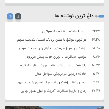
داغ ترین نوشته ها
۲۱:۳۶
سفر فرمانده سنتکام به اسرائیل
۱۷:۲۸
عراقچی: توافق با عمان نزدیک است/ تکذیب سهم
۱۵:۲۰
۱۱ درصدی ایران از خزر
پزشکیان: امروز مهم‌ترین نگرانی‌ام معیشت مردم
۸:۳۶
است
ترامپ: مذاکرات با تهران خوب پیش می‌رود
۱۰:۳۳
بازداشت سفیر پیشین فلسطین در لبنان به اتهام
۵:۱۷
فساد و اختلاس اموال
حادثه دریایی در نزدیکی سواحل عمان
۴:۴۱
معاون دفتر پزشکیان: ادعای استعفای رئیس‌جمهور
۲۰:۳۹
واهی و کذب محض است
زمان و تاریخ مذاکرات آمریکا و ایران هنوز نهایی
۶:۵۰
نشده است
وزیر جنگ آمریکا: ماشین جنگی ما آماده حمله
۶:۲۱
نظامی علیه ایران است
موافقت ترامپ با لغو حمله به ایران