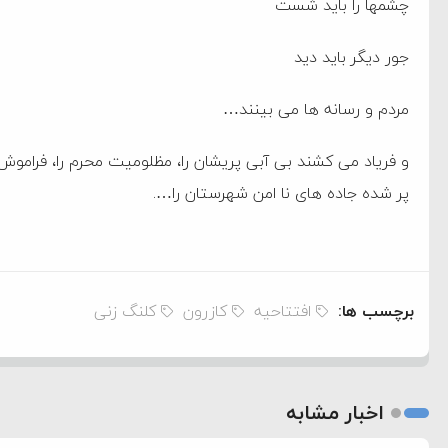
چشمها را باید شست
جور دیگر باید دید
مردم و رسانه ها می بینند…
و فریاد می کشند بی آبی پریشان را، مظلومیت محرم را، فراموش 
پر شده جاده های نا امن شهرستان را….
برچسب ها:
افتتاحیه
کازرون
کلنگ زنی
اخبار مشابه