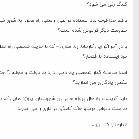
کلنگ زنی می شود؟
‌جمهور واهی و کذب محض
واقعا خدا قوت مرد ایستاده در غبار، راستی راه محرم به شرق ش
ایی نشده است
مقاومت دیگر فراموش شده است؟
نظامی علیه ایران است
و در آخر اگر این کارخانه رله سازی – که با هزینه شخصی راه ان
مرد ایستاده با افتخار؟
هی با آمریکا
اصلا سرمایه گذار شخصی چه دخلی دارد به دولت و مجلس؟ چه کمک
به دیوانگی آمریکا داریم
عکس یادگاری می اندازید؟
کرد
به علت ناتوانی برخی، خاک کاغذبازی اداری را می خورند.
غبارها را کنار بزن،