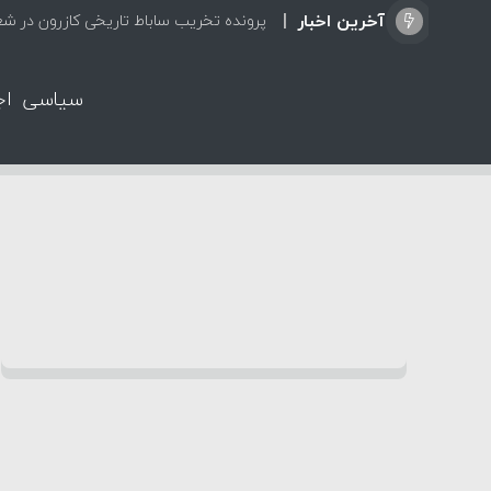
آخرین اخبار
پرونده تخریب ساباط تاریخی کازرون در ش
سیاسی
اج