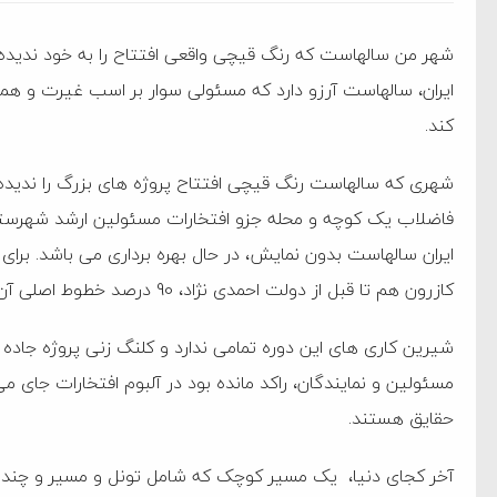
شهر من سالهاست که رنگ قیچی واقعی افتتاح را به خود ندیده
ایران، سالهاست آرزو دارد که مسئولی سوار بر اسب غیرت و هم
کند.
ده است/ کالا برگ قطعا
شهری که سالهاست رنگ قیچی افتتاح پروژه های بزرگ را ندیده 
فاضلاب یک کوچه و محله جزو افتخارات مسئولین ارشد شهرستان
ایران سالهاست بدون نمایش، در حال بهره برداری می باشد. برا
کازرون هم تا قبل از دولت احمدی نژاد، 90 درصد خطوط اصلی آن کار شده بود.
ز خزر
شیرین کاری های این دوره تمامی ندارد و کلنگ زنی پروژه جاده
ردم است
مسئولین و نمایندگان، راکد مانده بود در آلبوم افتخارات جای می
حقایق هستند.
ام فساد و اختلاس اموال
آخر کجای دنیا، یک مسیر کوچک که شامل تونل و مسیر و چندین