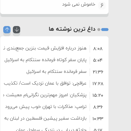
خاموش نمی شود
6
داغ ترین نوشته ها
هنوز درباره افزایش قیمت بنزین جمع‌بندی نش
۸:۰۸
افزایش می‌یابد
پایان سفر کوتاه فرمانده سنتکام به اسرائیل
۵:۰۴
سفر فرمانده سنتکام به اسرائیل
۲۱:۳۶
عراقچی: توافق با عمان نزدیک است/ تکذیب سهم ۱۱ درصدی ایران ا
۱۷:۲۸
پزشکیان: امروز مهم‌ترین نگرانی‌ام معیشت م
۱۵:۲۰
ترامپ: مذاکرات با تهران خوب پیش می‌رود
۸:۳۶
بازداشت سفیر پیشین فلسطین در لبنان به اته
۱۰:۳۳
حادثه دریایی در نزدیکی سواحل عمان
۵:۱۷