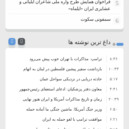
فراخوان همایش طرح واره ملی شاعران ایلیاتی و
5
عشایری ایران «ایلماه»
سمفونی سکوت
6
داغ ترین نوشته ها
۸:۳۶
ترامپ: مذاکرات با تهران خوب پیش می‌رود
۱۰:۳۳
بازداشت سفیر پیشین فلسطین در لبنان به اتهام
۵:۱۷
فساد و اختلاس اموال
حادثه دریایی در نزدیکی سواحل عمان
۴:۴۱
معاون دفتر پزشکیان: ادعای استعفای رئیس‌جمهور
۲۰:۳۹
واهی و کذب محض است
زمان و تاریخ مذاکرات آمریکا و ایران هنوز نهایی
۶:۵۰
نشده است
وزیر جنگ آمریکا: ماشین جنگی ما آماده حمله
۶:۲۱
نظامی علیه ایران است
موافقت ترامپ با لغو حمله به ایران