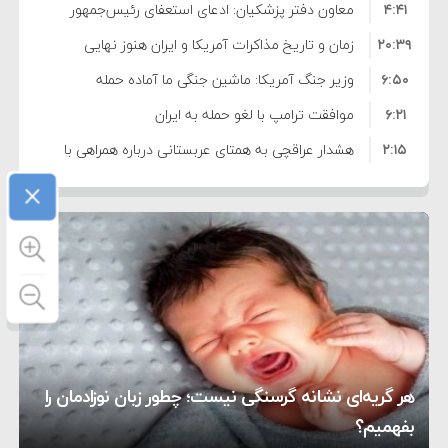
۴:۴۱
معاون دفتر پزشکیان: ادعای استعفای رئیس‌جمهور
۲۰:۳۹
واهی و کذب محض است
زمان و تاریخ مذاکرات آمریکا و ایران هنوز نهایی
۶:۵۰
نشده است
وزیر جنگ آمریکا: ماشین جنگی ما آماده حمله
۶:۲۱
نظامی علیه ایران است
موافقت ترامپ با لغو حمله به ایران
۲:۱۵
هشدار عراقچی به همتای عربستانی درباره همراهی با
×
۷:۱۰
آمریکا
مقام ارشد امنیتی: برنامه گسترده‌ای برای پاسخ به
۵:۴۵
دیوانگی آمریکا داریم
ترامپ دستور حملات جدید علیه ایران را صادر کرد
۱۲:۵۹
سپاه: دو نفتکش متخلف مورد اصابت قرار گرفته و
۸:۵۷
متوقف شدند
ترامپ مدعی توافق تاریخی برای خلع سلاح کامل
۱۶:۱۹
حماس شد
اعتراض عراقچی به همتای بلغارستانی به دلیل کمک
۱۰:۱۵
به آمریکا در حملات به ایران
کشورهایی که به متجاوزان کمک می کنند پاسخ
هر گریه‌ای نشانه گرسنگی نیست؛ چطور زبان نوزادمان را
۶:۰۵
سختی خواهند گرفت
سنتکام پایان تجاوز جدید به ایران را اعلام کرد
بفهمیم؟
روی دیگر زندگی
تغذیه پدر می‌تواند بر سلامت نوزاد تأثیر بگذارد