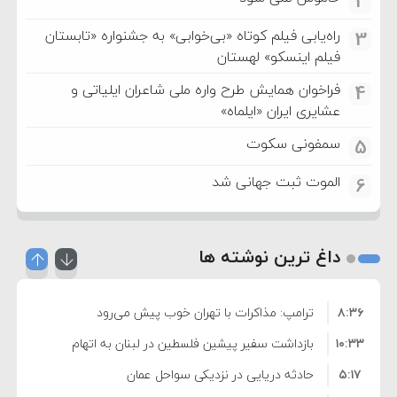
2
راه‌یابی فیلم کوتاه «بی‌خوابی» به جشنواره «تابستان
3
فیلم اینسکو» لهستان
فراخوان همایش طرح واره ملی شاعران ایلیاتی و
4
عشایری ایران «ایلماه»
سمفونی سکوت
5
الموت ثبت جهانی شد
6
داغ ترین نوشته ها
۸:۳۶
ترامپ: مذاکرات با تهران خوب پیش می‌رود
۱۰:۳۳
بازداشت سفیر پیشین فلسطین در لبنان به اتهام
۵:۱۷
فساد و اختلاس اموال
حادثه دریایی در نزدیکی سواحل عمان