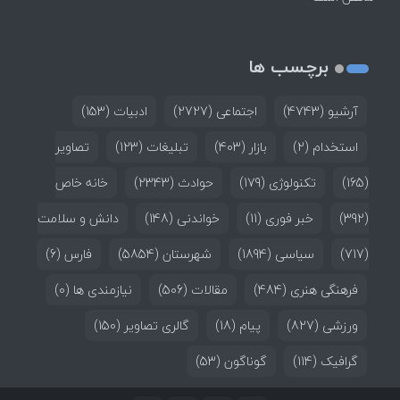
برچسب ها
آرشیو
(4743)
اجتماعی
(2727)
ادبیات
(153)
استخدام
(2)
بازار
(403)
تبلیغات
(123)
تصاویر
(165)
تکنولوژی
(179)
حوادث
(2343)
خانه خاص
(392)
خبر فوری
(11)
خواندنی
(148)
دانش و سلامت
(717)
سیاسی
(1894)
شهرستان
(5854)
فارس
(6)
فرهنگی هنری
(484)
مقالات
(506)
نیازمندی ها
(0)
ورزشی
(827)
پیام
(18)
گالری تصاویر
(150)
گرافیک
(114)
گوناگون
(53)