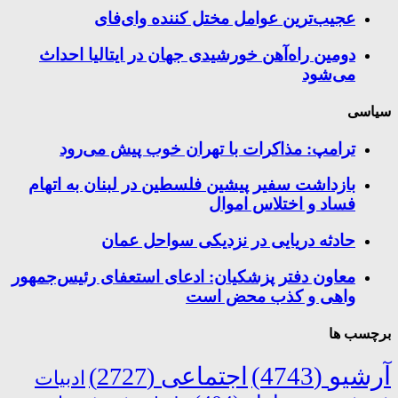
عجیب‌ترین عوامل مختل کننده وای‌فای
دومین راه‌آهن خورشیدی جهان در ایتالیا احداث
می‌شود
سیاسی
ترامپ: مذاکرات با تهران خوب پیش می‌رود
بازداشت سفیر پیشین فلسطین در لبنان به اتهام
فساد و اختلاس اموال
حادثه دریایی در نزدیکی سواحل عمان
معاون دفتر پزشکیان: ادعای استعفای رئیس‌جمهور
واهی و کذب محض است
برچسب ها
آرشیو
(4743)
اجتماعی
(2727)
ادبیات