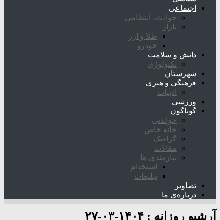
اجتماعی
حوادث، انتظامی
بازار
طلا و ارز
خودرو
دانش و سلامت
تکنولوژی
شهرستان
فرهنگی و هنری
ادبیات
ورزشی
گوناگون
خواندنی
خانه خاص
گرافیک
مقالات
نیازمندی ها
استخدام
تبلیغات
تصاویر
درباره‌ی ما
آرشیو روزانه :
۱۴۰۴-۰۳-۲۷