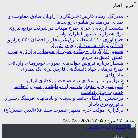
آخرین اخبار
مدیرکل ارشاد فارس: خبرنگاران؛ راویان صادق مقاومت و
صدای مردمند در هیاهوی روایت‌ها
نشست ارزیابی اجرای طرح مهتاب در شرکت توزیع نیروی
برق شیراز با حضور ناظران توانیر
جمع آوری ۱۱۰ انشعاب برق غیرمجاز و احصای ۲۳۰ هزار و
۴۱۵ کیلووات ساعت انرژی در شیراز
تحسین کارگردان «جنگ و صلح» از سینمای ایران؛ روایتی از
عشق عمیق به مردم
هشدار درباره فروش حواله‌های صوری خودروهای وارداتی
طرح درمانی جهاد دانشگاهی فارس برای یک بیماری
مادرزادی
شیرازمرغ؛ بر سکوی دوم صنعت مرغداری ایران
آتش سوزی و انفجار یک منزل دوطبقه در شیراز / حادثه
خسارت جانی نداشت
درخشش آرامگاه‌ حافظ و سعدی و یادمانهای فرهنگی شیراز
با توزیع برق پایدار
برگزاری موکب حرم مطهر حضرت سید علاءالدین حسین(ع)
شنبه , ۱۷ مرداد ۱۴۰۵
2026 - 08 - 08
سیاسی