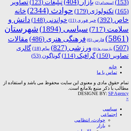
بازار
(404)
(153)
تبلیغات
(123)
تصاویر
استخدام
(2)
حوادث
(2344)
خانه
(165)
تکنولوژی
(179)
دانش و
خاص
(392)
خواندنی
(148)
خبر فوری
(11)
شهرستان
سیاسی
(1894)
سلامت
(717)
(5861)
فرهنگی هنری
(486)
مقالات
فارس
(6)
ورزشی
(827)
(507)
گالری
پیام
(18)
نیازمندی ها
(0)
تصاویر
(150)
گرافیک
(114)
گوناگون
(53)
خانه
تماس با ما
تمام حقوق مادی و معنوی این سایت محفوظ می باشد و استفاده از
مطالب با ذکر منبع بلامانع است.
DESIGNE BY:
SP Agency
×
سیاسی
اجتماعی
حوادث، انتظامی
بازار