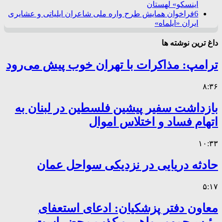
اینسکو» لهستان
6
فراخوان همایش طرح واره ملی شاعران ایلیاتی و عشایری
ایران «ایلماه»
داغ ترین نوشته ها
ترامپ: مذاکرات با تهران خوب پیش می‌رود
۸:۳۶
بازداشت سفیر پیشین فلسطین در لبنان به
اتهام فساد و اختلاس اموال
۱۰:۳۳
حادثه دریایی در نزدیکی سواحل عمان
۵:۱۷
معاون دفتر پزشکیان: ادعای استعفای
رئیس‌جمهور واهی و کذب محض است