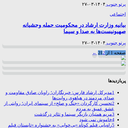
پرتو جنوب
۱۴۰۴-۰۳-۲۷
اجتماعی
بیانیه وزارت ارشاد در محکومیت حمله وحشیانه
صهیونیست‌ها به صدا و سیما
پرتو جنوب
۱۴۰۴-۰۳-۲۷
صفحه 1 از 2
2
1
←
پربازدیدها
1
مدیرکل ارشاد فارس: خبرنگاران؛ راویان صادق مقاومت و
صدای مردمند در هیاهوی روایت‌ها
2
تحسین کارگردان «جنگ و صلح» از سینمای ایران؛ روایتی از
عشق عمیق به مردم
3
مریم همتیان بازیگر سینما و تئاتر درگذشت
4
خاموش نمی شود
5
راه‌یابی فیلم کوتاه «بی‌خوابی» به جشنواره «تابستان فیلم