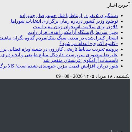
آخرین اخبار
دستگیری ۵ نفر در ارتباط با قتل حمیدرضا رجب‌زاده
توضیح وزیر کشور درباره زمان برگزاری انتخابات شوراها
کلاژن برای سلامت استخوان زنان مفید است
یحیی سریع: پالایشگاه آرامکو را هدف قرار دادیم
انفجار کنترل‌شده در معدن سنگ بینک/مردم گناوه نگران نباشند
«کلثوم اکبری» اعدام می‌شود؟
پرونده تخریب ساباط تاریخی کازرون در شعبه ویژه قضایی بر
علیرضا منصوری سرپرست اداره‌کل منابع طبیعی و آبخیزداری 
تاسیسات آرامکوی عربستان منفجر شد
هنوز درباره افزایش قیمت بنزین جمع‌بندی نشده است/ کالا برگ
یکشنبه , ۱۸ مرداد ۱۴۰۵
2026 - 08 - 09
سیاسی