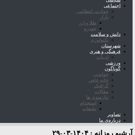
اجتماعی
حوادث، انتظامی
بازار
طلا و ارز
خودرو
دانش و سلامت
تکنولوژی
شهرستان
فرهنگی و هنری
ادبیات
ورزشی
گوناگون
خواندنی
خانه خاص
گرافیک
مقالات
نیازمندی ها
استخدام
تبلیغات
تصاویر
درباره‌ی ما
آرشیو روزانه :
۱۴۰۴-۰۳-۲۹