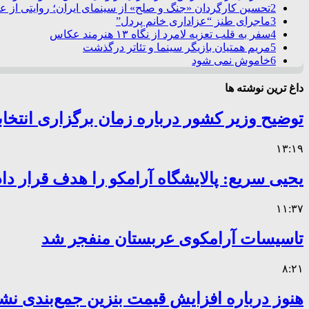
2
تحسین کارگردان «جنگ و صلح» از سینمای ایران؛ روایتی از 
3
ماجرای طنز “عزاداری خانم پردل”
4
سفر به قلب تعزیه لامرد از نگاه ۱۳ هنرمند عکاس
5
مریم همتیان بازیگر سینما و تئاتر درگذشت
6
خاموش نمی شود
داغ ترین نوشته ها
توضیح وزیر کشور درباره زمان برگزاری انتخا
۱۳:۱۹
یحیی سریع: پالایشگاه آرامکو را هدف قرار داد
۱۱:۳۷
تاسیسات آرامکوی عربستان منفجر شد
۸:۲۱
هنوز درباره افزایش قیمت بنزین جمع‌بندی نش