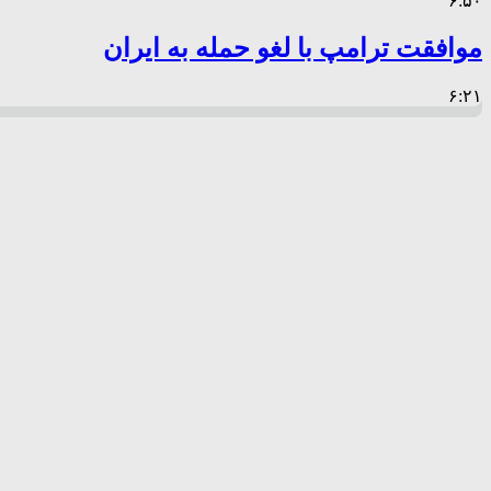
۶:۵۰
موافقت ترامپ با لغو حمله به ایران
۶:۲۱