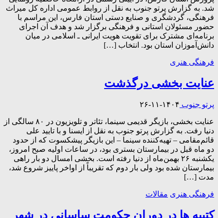
شد. به گزارش پرتو جنوب به نقل از روابط عمومی اداره کل میراث
فرهنگی، گردشگری و صنایع دستی استان فارس، این مراسم با
حضور مسئولان استانی و فرهنگی برگزار شد و هدف آن اجرای
برنامه‌ای مشترک برای تقویت هویت ایرانی ـ اسلامی در میان
دانش‌آموزان استان بود. انتخاب […]
فرهنگی هنری
عنایت بخشی درگذشت
پرتو جنوب
۱۴۰۴-۱۱-۲۶
عنایت بخشی، ‌بازیگر قدیمی سینما، تئاتر و تلویزیون در ۸۰ سالگی از
دنیا رفت. به گزارش پرتو جنوب به نقل از ایسنا و با تایید علی
قائم‌مقامی – تهیه‌کننده سینما – این بازیگر پیشکسوت که از حدود
دو ماه قبل در بیمارستان بستری بود، در ساعات اولیه صبح امروز،
یکشنبه ۲۶ بهمن‌ماه از دنیا رفته است. بخشی امسال دو بار راهی
بیمارستان شده بود ولی بار دوم که تقریباً از اواخر پاییز شروع شد،
مدت […]
فرهنگی هنری
مقالات
کتیبه ها در دوران حکومت ساسانی در شهر