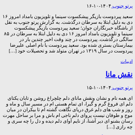
پرتو جنوب
۱۴۰۴-۱۰-۱۶
سعید پیردوست بازیگر پیشکسوت سینما و تلویزیون بامداد امروز ۱۶
دی به دلیل ابتلا به سرطان درگذشت. به گزارش پرتو جنوب به نقل
از باشگاه خبرنگاران جوان؛ سعید پیردوست بازیگر پیشکسوت
سینما و تلویزیون بامداد امروز ۱۶ دی به دلیل ابتلا به سرطان در ۸۵
سالگی درگذشت. پیردوست در چند وقت اخیر چندین بار در
بیمارستان بستری شده بود. سعید پیردوست با نام اصلی علیرضا
پیردوست در سال ۱۳۱۹ در تهران متولد شد و تحصیلات خود […]
ادبیات
نقش مانا
پرتو جنوب
۱۴۰۴-۱۰-۱۵
ای همه نام و نشان و‌نقش مانای دلم چلچراغ روشن و تابان یکتای
دلم ای فروغ گرم و گیرا، ای تمام هستی ام در مسیر سال و ماه و
روز و شب های دلم غرق دریای نگاهت گشته ام تا بیکران در میان
موج و طوفان نیست پروای دلم ناجی ام باش و مرا بر ساحل مهرت
رسان بشنو ای دیر آشنا، از نایم آوای دلم دیده و دل را چه سری و
چه رازی […]