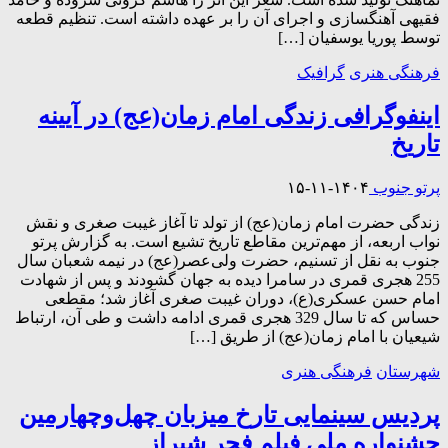
فقیهی آهنگسازی و اجرای آن را بر عهده داشته است. تنظیم قطعه
توسط پوریا یوسفیان […]
فرهنگی هنری
گرافیک
اینفوگرافی زندگی امام زمان(عج) در آیینه
تاریخ
پرتو جنوب
۱۴۰۴-۱۱-۱۵
زندگی حضرت امام زمان(عج) از تولد تا آغاز غیبت صغری و نقش
نواب اربعه، از مهم‌ترین مقاطع تاریخ تشیع است. به گزارش پرتو
جنوب به نقل از تسنیم، حضرت ولی‌عصر(عج) در نیمه شعبان سال
255 هجری قمری در سامرا دیده به جهان گشودند و پس از شهادت
امام حسن عسکری(ع)، دوران غیبت صغری آغاز شد؛ مقطعی
حساس که تا سال 329 هجری قمری ادامه داشت و طی آن، ارتباط
شیعیان با امام زمان(عج) از طریق […]
شهرستان
فرهنگی هنری
پردیس سینمایی تارخ میزبان چهل‌وچهارمین
جشنواره ملی فیلم فجر شیراز