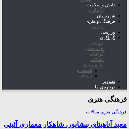
دانش و سلامت
تکنولوژی
شهرستان
فرهنگی و هنری
ادبیات
ورزشی
گوناگون
خواندنی
خانه خاص
گرافیک
مقالات
نیازمندی ها
استخدام
تبلیغات
تصاویر
درباره‌ی ما
فرهنگی هنری
فرهنگی هنری
مقالات
معبد آناهیتای بیشاپور، شاهکار معماری آئینی