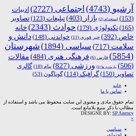
آرشیو
(4743)
اجتماعی
(2727)
ادبیات
بازار
(403)
(153)
تبلیغات
(123)
تصاویر
استخدام
(2)
حوادث
(2343)
خانه
(165)
تکنولوژی
(179)
دانش و
خاص
(392)
خواندنی
(148)
خبر فوری
(11)
شهرستان
سیاسی
(1894)
سلامت
(717)
(5854)
فرهنگی هنری
(484)
مقالات
فارس
(6)
ورزشی
(827)
(506)
گالری
پیام
(18)
نیازمندی ها
(0)
تصاویر
(150)
گرافیک
(114)
گوناگون
(53)
خانه
تماس با ما
تمام حقوق مادی و معنوی این سایت محفوظ می باشد و استفاده از
مطالب با ذکر منبع بلامانع است.
DESIGNE BY:
SP Agency
×
سیاسی
اجتماعی