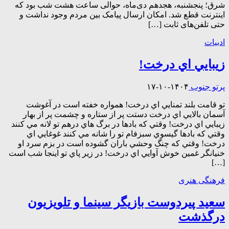
شرق؛ پنجشنبه، هجدهم دی‌ماه، حوالی ساعت هشت شب بود که
اینترنت قطع شد. امکان ارسال پیامک بین مردم وجود نداشت و
حتی تلفن‌های ثابت […]
ادبیات
زيبايي اي درخت!
پرتو جنوب
۱۴۰۴-۱۰-۱۷
تو قامت بلند تمنايي اي درخت! همواره خفته است در آغوشت
آسمان بالايي اي درخت دستت پر از ستاره و چشمت پر از بهار
زيبايي اي درخت! وقتي كه بادها در برگ هاي درهم تو لانه مي كنند
وقتي كه بادها گيسوي سبزفام تو را شانه مي كنند غوغايي اي
درخت! وقتي كه چنگ وحشي باران گشوده است در بزم سرد او
خنيانگر غمين خوش آوايي اي درخت! در زير پاي تو اينجا شب است
[…]
فرهنگی هنری
سعید پیردوست بازیگر سینما و تلویزیون
درگذشت