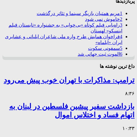
پربازدیدها
1
مریم همتیان بازیگر سینما و تئاتر درگذشت
2
خاموش نمی شود
3
راه‌یابی فیلم کوتاه «بی‌خوابی» به جشنواره «تابستان فیلم
اینسکو» لهستان
4
فراخوان همایش طرح واره ملی شاعران ایلیاتی و عشایری
ایران «ایلماه»
5
سمفونی سکوت
6
الموت ثبت جهانی شد
داغ ترین نوشته ها
ترامپ: مذاکرات با تهران خوب پیش می‌رود
۸:۳۶
بازداشت سفیر پیشین فلسطین در لبنان به
اتهام فساد و اختلاس اموال
۱۰:۳۳