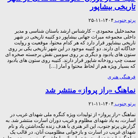
تاریخی بیشاپور
پرتو جنوب
۱۴۰۴-۱۱-۲۵
محمدخلیل محمودی – کارشناس ارشد باستان شناسی و مدیر
داخلی مجموعه میراث جهانی بیشاپور دو کتیبه تاریخی در شهر
تاریخی بیشاپور قرار دارد که هر کدام محتوا، موقعیت و روایت
جداگانه ای دارند. دو کتیبه موجود در این شهر تاریخی یکی بر روی
ستون های یادبود و دیگری بر روی سومین نقش برجسته صخره ای
سمت چپ رودخانه شاپور قرار دارند. کتیبه روی ستون های یادبود
که بسیار ویژه هم از لحاظ محتوا و آمار […]
فرهنگی هنری
نماهنگ «راز پرواز» منتشر شد
پرتو جنوب
۱۴۰۴-۱۱-۲۱
نماهنگ «راز پرواز» از تولیدات ویژه کنگره ملی شهدای غریب در
اسارت، به یاد شهدای مظلوم و غریب دوران اسارت منتشر شد. به
گزارش پرتو جنوب، این اثر هنری با هدف زنده نگه‌داشتن یاد و نام
شهدای غریب در اسارت و بازخوانی مظلومیت آنان، در قالب یک
نماهنگ تولید شده است. شعر این اثر را هاشم کرونی سروده و حامد