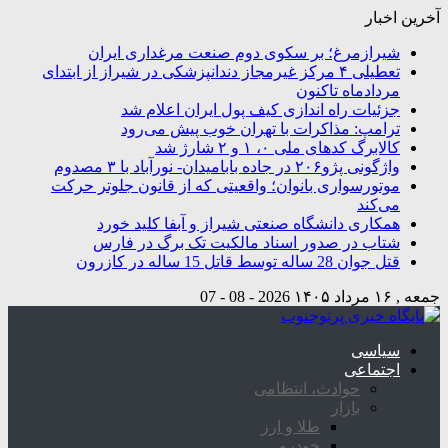
آخرین اخبار
شیرازمرغ؛ بر سکوی دوم صنعت مرغداری ایران
تعطیلی ۴ مرکز غیرمجاز دندانپزشکی در شیراز از ابتدای
مردادماه تاکنون
جزئیات راه اندازی کیف پول ایران اعلام شد
ترامپ: مذاکرات با تهران خوب پیش می‌رود
کالابرگ کدهای ملی ۰، ۱ و ۲ شارژ شد
واژگونی پژو۲۰۶ در جاده بابامیدان- نورآباد با ۳ مصدوم
موتورسواری بانوان؛ واقعیتی که از قانون جلوتر حرکت
می‌کند
همکاری دانشگاه صنعتی شیراز و آبفا کلید خورد
شتاب در صدور اسناد مالکیت تک برگ در فارس
قتل جوان 28 ساله توسط قاتل 15 ساله در کازرون
جمعه , ۱۶ مرداد ۱۴۰۵
2026 - 08 - 07
سیاسی
اجتماعی
حوادث، انتظامی
بازار
طلا و ارز
خودرو