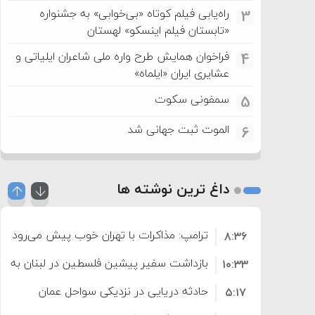
راه‌یابی فیلم کوتاه «بی‌خوابی» به جشنواره
3
«تابستان فیلم اینسکو» لهستان
فراخوان همایش طرح واره ملی شاعران ایلیاتی و
4
عشایری ایران «ایلماه»
سمفونی سکوت
5
الموت ثبت جهانی شد
6
داغ ترین نوشته ها
ترامپ: مذاکرات با تهران خوب پیش می‌رود
۸:۳۶
بازداشت سفیر پیشین فلسطین در لبنان به اته
۱۰:۳۳
حادثه دریایی در نزدیکی سواحل عمان
۵:۱۷