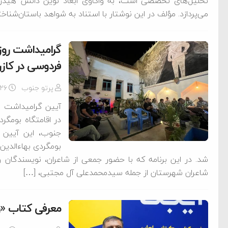
تحلیل‌های تخصصی است، به واکاوی ابعاد نوین دانش هیدرو
‌جمهور واهی و کذب محض
می‌پردازد. مؤلف در این نوشتار با استناد به شواهد باستان‌شنا
ایی نشده است
نظامی علیه ایران است
گرامیداشت روز 
فردوسی در کاز
هی با آمریکا
پرتو جنوب
-۲۶
به دیوانگی آمریکا داریم
آیین گرامیداشت ر
در اقامتگاه بومگرد
کرد
جنوب، این آیین 
فته و متوقف شدند
بومگردی بهاءالدین 
شد. در این برنامه که با حضور جمعی از شاعران، نویسندگان و
امل حماس شد
شاعران شهرستان از جمله سیدمحمدعلی آل مجتبی، […]
 کمک به آمریکا در حملات به
معرفی کتاب «
اسخ سختی خواهند گرفت