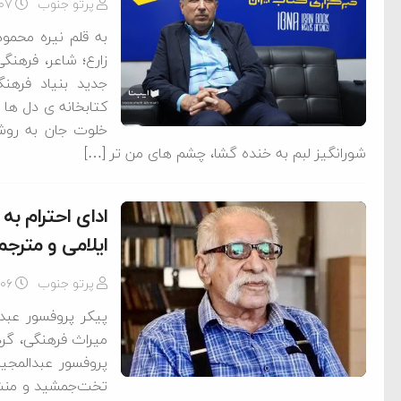
پرتو جنوب
-۰۷
به قلم نیره محمود
زارع؛ شاعر، فرهنگ
جدید بنیاد فرهنگ
کتابخانه ی دل ها 
خلوت جان به روش
شورانگیز لبم به خنده گشا، چشم های من تر […]
ادای احترام به
ایلامی و مترج
پرتو جنوب
-۰۶
پیکر پروفسور عبدا
میراث‌ فرهنگی، گر
پروفسور عبدالمجید
تخت‌جمشید و منشو