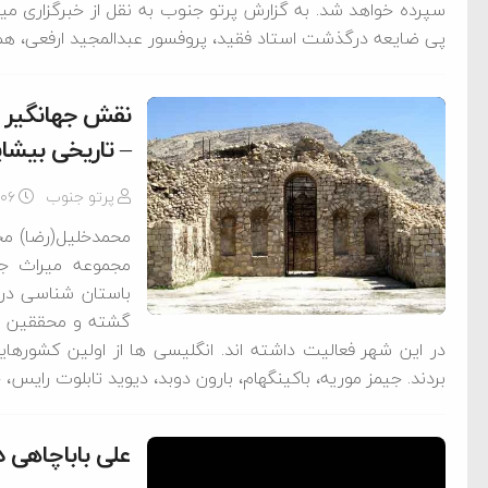
سپرده خواهد شد. به گزارش پرتو جنوب به نقل از خبرگزاری میراث
پی ضایعه درگذشت استاد فقید، پروفسور عبدالمجید ارفعی، هم
نقش جهانگیر 
– تاریخی بیشاپ
پرتو جنوب
-۰۶
محمدخلیل(رضا) مح
مجموعه میراث جه
گشته و محققین از 
در این شهر فعالیت داشته اند. انگلیسی ها از اولین کشوره
بردند. جیمز موریه، باکینگهام، بارون دوبد، دیوید تابلوت رایس، ج
علی باباچاهی 