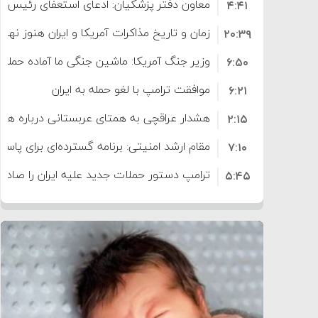
معاون دفتر پزشکیان: ادعای استعفای رئیس
۴:۴۱
است
زمان و تاریخ مذاکرات آمریکا و ایران هنوز نه
۲۰:۳۹
وزیر جنگ آمریکا: ماشین جنگی ما آماده حمله 
۶:۵۰
موافقت ترامپ با لغو حمله به ایران
۶:۲۱
هشدار عراقچی به همتای عربستانی درباره همرا
۲:۱۵
مقام ارشد امنیتی: برنامه گسترده‌ای برای پاسخ 
۷:۱۰
ترامپ دستور حملات جدید علیه ایران را صادر 
۵:۴۵
سپاه: دو نفتکش متخلف مورد اصابت قرار گر
۱۲:۵۹
ترامپ مدعی توافق تاریخی برای خلع سلاح ک
۸:۵۷
اعتراض عراقچی به همتای بلغارستانی به دلیل
۱۶:۱۹
ایران
کشورهایی که به متجاوزان کمک می کنند پ
۱۰:۱۵
سنتکام پایان تجاوز جدید به ایران را اعلام کرد