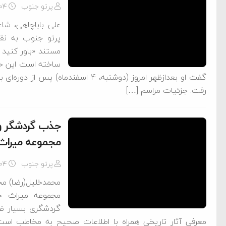
پرتو جنوب
-۰۴
پرتو جنوب به نقل
مستند «باور کنید 
ساخته است این خبر
گفت او بعدازظهر امروز (دوشنبه، ۴ اسفن
رفت. جزئیات مراسم […]
جذب گردشگر و
مجموعه میراث 
پرتو جنوب
-۰۴
محمدخلیل(رضا) مح
مجموعه میراث جه
گردشگری بسیار ض
معرفی آثار تاریخی همراه با اطلاعات صحیح به مخاطب است