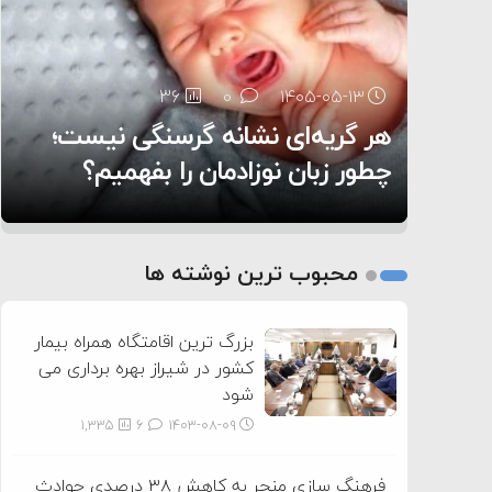
۶:۰۵
36
26
0
0
۱۴۰۵-۰۵-۱۳
۱۴۰۵-۰۵-۱۲
هر گریه‌ای نشانه گرسنگی نیست؛
تغذیه پدر می‌تواند بر سلامت نوزاد
11
0
۱۴۰۵-۰۵-۱۲
تأثیر بگذارد
روی دیگر زندگی
چطور زبان نوزادمان را بفهمیم؟
1
2
محبوب ترین نوشته ها
3
بزرگ ترین اقامتگاه همراه بیمار
کشور در شیراز بهره برداری می
شود
1,335
6
۱۴۰۳-۰۸-۰۹
فرهنگ سازی منجر به کاهش ۳۸ درصدی حوادث