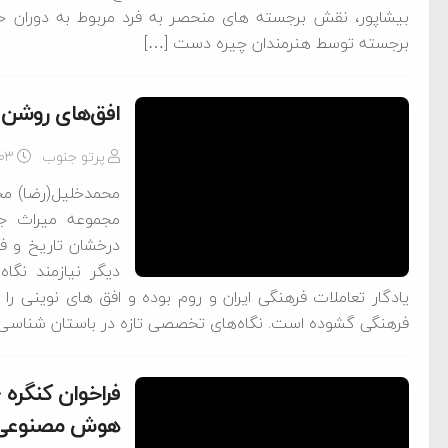
بیشاپور، نقش برجسته های منحصر به فرد مربوط به دوران 
برجسته توسط هنرمندان چیره دست […]
افق‌های روشن 
پرتو جنوب
-۰۳
محمدخلیل(رضا) مح
مجموعه میراث جه
درخشان تاریخ و ف
دیگر نیازمند نگا
یادگار تعاملات فرهنگی ایران و روم بوده و افق های نوینی ر
فرهنگی گشوده است. نگاه‌های تخصصی تازه در باستان شناسی نو
فراخوان کنگره 
هوش مصنوعی