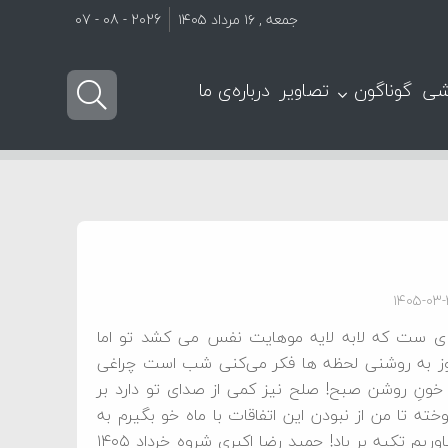
جمعه , ۱۶ مرداد ۱۴۰۵
2026 - 08 - 07
شی
گوناگون
تصاویر
درباره‌ی ما
۱۴۰۵-۰۳
ی ست که لابه لایه موهایت نفس می کشد تو اما
وز به روشنی لحظه ها فکر می‌کنی شب است چراغی
ونِ روشن صبح! صلح نیز کمی از صدای تو دارد بر
ته تا من از نبودن این اتفاقات با ماه خو بگیرم به
بودنِت اما ایمان بیاوریم تکیه بر باد! حمید رضا اکبری شروه خرداد ۱۴۰۵