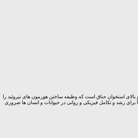
بالای استخوان جناق است که وظیفه ساختن هورمون‌ های تیروئید را
ها موثر است. ید یکی از اجزای متشکله هورمون های تیروئیدی T4 و T3 است. این هورمون ها برای رشد و تکامل فیزیکی و روانی در حیوانات و انسان ها ضروری