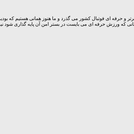
دی- کارشناس ورزشی پرتو جنوب 23 سال از لیگ برتر و حرفه ای فوتبال کشور می گذرد و ما هنوز
انی که ورزش حرفه ای می بایست در بستر امن آن پایه گذاری شود نیز