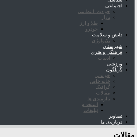
اجتماعی
حوادث، انتظامی
بازار
طلا و ارز
خودرو
دانش و سلامت
تکنولوژی
شهرستان
فرهنگی و هنری
ادبیات
ورزشی
گوناگون
خواندنی
خانه خاص
گرافیک
مقالات
نیازمندی ها
استخدام
تبلیغات
تصاویر
درباره‌ی ما
مقالات