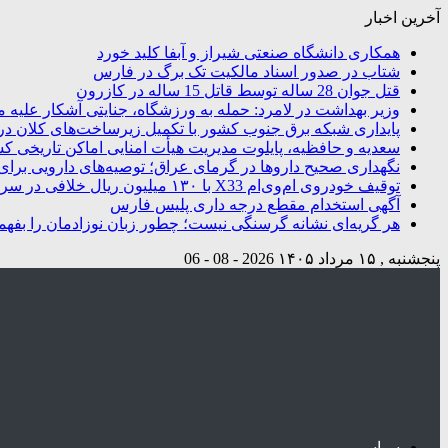
آخرین اخبار
همکاری دانشگاه صنعتی شیراز و آبفا کلید خورد
شتاب در صدور اسناد مالکیت تک برگ در فارس
قتل جوان 28 ساله توسط قاتل 15 ساله در کازرون
وزیر بهداشت در لامرد: حمله به ورزشگاه، جنایتی آشکار علیه م
پایداری شبکه برق جنوب کشور با تکمیل زیرساخت‌های کلان در
سعدیه و حافظیه، پایلوت مدیریت هیأت امنایی اماکن تاریخی ک
نگهداری صحیح داروها در گرمای عراق؛ توصیه‌های دارویی برای 
توقیف خودروی ام‌وی‌ام X33 با ۱۳۰ میلیون ریال خلافی در سروستان
آگهی استخدام مقطع درجه داری پلیس فارس
هر گریه‌ای نشانه گرسنگی نیست؛ چطور زبان نوزادمان را بفهم
پنجشنبه , ۱۵ مرداد ۱۴۰۵
2026 - 08 - 06
سیاسی