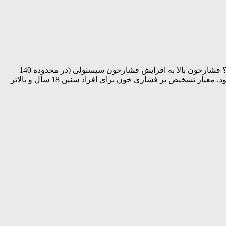
به قلم: مریم محمدی پور- کارشناس مسوول واحد بهبود تغذیه جامعه شبکه بهداشت و درمان شهرستان قیروکارزین پرفشاری خون چیست؟ فشارخون بالا به افزایش فشارخون سیستولی (در محدوده 140
میلیمتر جیوه به بالاتر یا مساوی) و فشارخون دیاستولی (در محدوه 90 میلیمتر جیوه به بالاتر یا مساوی) و یا یکی از هر دو حالت اطلاق می شود. معیار تشخیص پر فشاری خون برای افراد سنین 18 سال و بالاتر