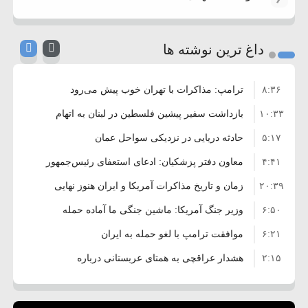
داغ ترین نوشته ها
۸:۳۶
ترامپ: مذاکرات با تهران خوب پیش می‌رود
۱۰:۳۳
بازداشت سفیر پیشین فلسطین در لبنان به اتهام
۵:۱۷
فساد و اختلاس اموال
حادثه دریایی در نزدیکی سواحل عمان
۴:۴۱
معاون دفتر پزشکیان: ادعای استعفای رئیس‌جمهور
۲۰:۳۹
واهی و کذب محض است
زمان و تاریخ مذاکرات آمریکا و ایران هنوز نهایی
۶:۵۰
نشده است
وزیر جنگ آمریکا: ماشین جنگی ما آماده حمله
۶:۲۱
نظامی علیه ایران است
موافقت ترامپ با لغو حمله به ایران
۲:۱۵
هشدار عراقچی به همتای عربستانی درباره
۷:۱۰
همراهی با آمریکا
مقام ارشد امنیتی: برنامه گسترده‌ای برای پاسخ به
۵:۴۵
دیوانگی آمریکا داریم
ترامپ دستور حملات جدید علیه ایران را صادر کرد