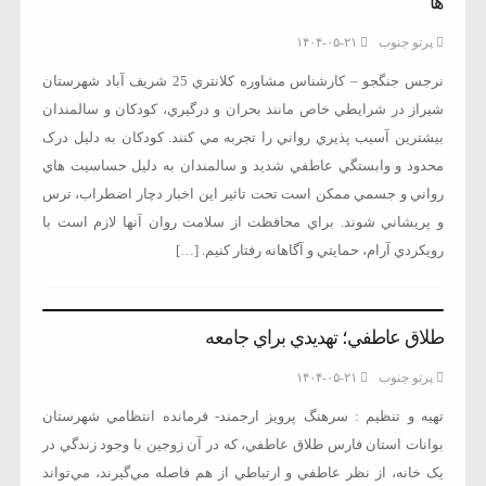
ها
پرتو جنوب
۱۴۰۴-۰۵-۲۱
نرجس جنگجو – كارشناس مشاوره كلانتري 25 شريف آباد شهرستان
شيراز در شرايطي خاص مانند بحران و درگيري، کودکان و سالمندان
بيشترين آسيب پذيري رواني را تجربه مي کنند. کودکان به دليل درک
محدود و وابستگي عاطفي شديد و سالمندان به دليل حساسيت هاي
رواني و جسمي ممکن است تحت تاثير اين اخبار دچار اضطراب، ترس
و پريشاني شوند. براي محافظت از سلامت روان آنها لازم است با
رويکردي آرام، حمايتي و آگاهانه رفتار کنيم. […]
طلاق عاطفي؛ تهديدي براي جامعه
پرتو جنوب
۱۴۰۴-۰۵-۲۱
تهيه و تنظيم : سرهنگ پرويز ارجمند- فرمانده انتظامي شهرستان
بوانات استان فارس طلاق عاطفي، که در آن زوجين با وجود زندگي در
يک خانه، از نظر عاطفي و ارتباطي از هم فاصله مي‌گيرند، مي‌تواند