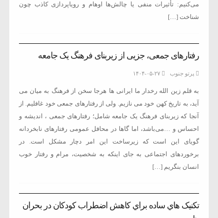
می‌کنیم: تأثیرات منفی یا چالش‌ها اوهام و رویاپردازی کاذب چون
شناخت […]
رفتارهای جمعی، جزیی از زیربنای فرهنگ یک جامعه
پرتو جنوب
۱۴۰۴-۰۵-۲۷
به قلم زین الله رخدار ما ایرانی ها هرجا سخن از فرهنگ به میان می
آید، به تاریخ کهن خود می نازیم. ولی از رفتارهای جمعی خود غافلیم. از
آنجا که زیربنای فرهنگ یک جامعه شامل؛ رفتارهای جمعی ، اندیشه و
احساس و …می‌باشد، اما گاها در محافل عمومی رفتارهای نابخردانه
گویای این است که زیرساخت این امر دچار مشکل است. در
برخوردهای اجتماعی به جای اینکه به شخصیت، مرام و رفتار خوب
انسان بنگریم […]
تکنيک هاي ساده براي کاهش اضطراب کودکان در بحران