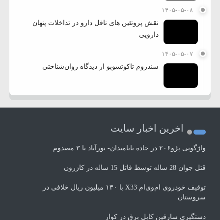
۱۴۰۵-۰۵-۰۸
نقش پروتئین های ناقل دارو در تداخلات پنهان
دارویی
۱۴۰۵-۰۵-۰۷
سندروم تاکوتسوبو از دیدگاه روان‌شناختی
اخرین اخبار سایت
واژگونی پژو۲۰۶ در جاده بابامیدان- نورآباد با ۳ مصدوم
قتل جوان 28 ساله توسط قاتل 15 ساله در کازرون
توقیف خودروی ام‌وی‌ام X33 با ۱۳۰ میلیون ریال خلافی در
سروستان
دستگیری سارقین کابل برق در کوار