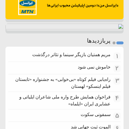
پربازدیدها
1
مریم همتیان بازیگر سینما و تئاتر درگذشت
2
خاموش نمی شود
3
راه‌یابی فیلم کوتاه «بی‌خوابی» به جشنواره «تابستان
فیلم اینسکو» لهستان
4
فراخوان همایش طرح واره ملی شاعران ایلیاتی و
عشایری ایران «ایلماه»
5
سمفونی سکوت
6
الموت ثبت جهانی شد