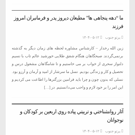
ما “دهه پنجاهی ها” مطیعان دیروز پدر و فرمانبران امروز
فرزند
پرتو جنوب
۱۴۰۴-۰۵-۱۲
زین الله رخدار – کارشناس مشاوره لحظه های زمان دیگر به گذشته
برنمی‌گردند. صبحگاهان هنگام شفق طلایی خورشید عالم تاب با نسیم
دلنواز سحری از خواب بر می خاستیم و تا شامگاهان مشغول درس و
تحصیل و کار و زندگی بودیم. نسل ما سرشار از امید و آرمان و آرزو بود.
نسلی که بدون چون و چرا باید فرامین بزرگترها را اطاعت می کردیم و
این امر را بر خود لازم و واحب می‌دانستیم. در […]
آثار روانشناختي و تربيتي پياده روي اربعين بر کودکان و
نوجوانان
پرتو جنوب
۱۴۰۴-۰۵-۱۲