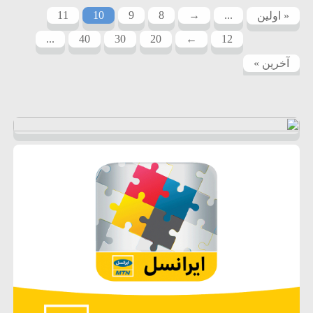
11
10
9
8
→
...
« اولین
...
40
30
20
←
12
آخرین »