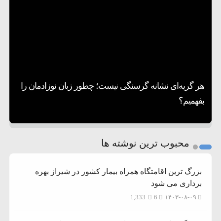
۱۲:۵۹
سپاه: دو نفتکش متخلف مورد اصابت قرار گرفته
۸:۵۷
و متوقف شدند
ترامپ مدعی توافق تاریخی برای خلع سلاح کامل
۱۶:۱۹
حماس شد
اعتراض عراقچی به همتای بلغارستانی به دلیل
۱۰:۱۵
کمک به آمریکا در حملات به ایران
کشورهایی که به متجاوزان کمک می کنند پاسخ
هر گریه‌ای نشانه گرسنگی نیست؛ چطور زبان نوزادمان را
۶:۰۵
سختی خواهند گرفت
سنتکام پایان تجاوز جدید به ایران را اعلام کرد
بفهمیم؟
روی دیگر زندگی
تغذیه پدر می‌تواند بر سلامت نوزاد تأثیر بگذارد
1
2
محبوب ترین نوشته ها
3
بزرگ ترین اقامتگاه همراه بیمار کشور در شیراز بهره
برداری می شود
1,333
6
۱۴۰۳-۰۸-۰۹