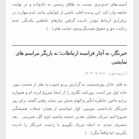
آسيب‌هاي جدي‌تري نسبت به طلاق رسمي به خانواده و در نهايت
جامعه وارد کند. اين پديده اغلب ناشي از عواملي مانند عدم مهارت در
برقراري ارتباط مؤثر، ناديده گرفتن نيازهاي عاطفي يکديگر، عدم
رعايت حق و حقوق همديگر،وجود خيانت هاي […]
خبرنگار، نه آچار فرانسه ارتباطات؛ نه بازیگر مراسم‌ های
نمایشی
پرتو جنوب
۱۴۰۴-۰۵-۱۸
به قلم: عادل پورشمسی به گزارش پرتو جنوب به نقل از صحبت نیوز،
خانه اول من است. روزنامه‌ نگاری را از اینجا شروع کرده‌ ام و همواره
برایم خاص، خاطره‌ انگیز و الهام‌ بخش می‌ نماید. وقتی گفتند برای روز
خبرنگار یادداشتی بنویس، اول خواستم از همان جملات همیشگی
شروع کنم؛ تبریک، تجلیل، تقدیر، خسته‌ نباشید، لوح، گل، شیرینی… بعد
منصرف شدم. نه اینکه تبریک نگوییم یا زحمت خبرنگار را نادیده
بگیریم، اما واقعاً مگر […]