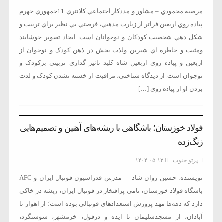
مرضيه محمودي – مشاور و مددکار اجتماعي کلانتري 11جمهوري جهرم
پياده روي اربعين فراتر از زيارت مذهبي، فرصتي بي نظير براي تربيت و
شکل دهي شخصيت کودکان و نوجوانان است. ايجاد تصوير خوشايند
ومثبت و خاطره اي شيرين ولذت بخش در ذهن کودک و نوجوان از
اربعين و پياده روي اربعين شاه کليد تاثير گذاري تربيتي برکودک و
نوجوان است. از ديدگاه شناختي، مراقبت از خسته نشدن کودک و لذت
بردن او از پياده روي […]
فولاد خوزستان؛ باشگاهی با ریشه‌های آهنین و تصمیم‌هایی
زنگ‌زده
پرتو جنوب
۱۴۰۴-۰۵-۱۲
نویسنده: حسین روان شاد – مدرس فدراسیون فوتبال ایران و AFC
باشگاه فولاد خوزستان، نامی پرافتخار در فوتبال ایران، ریشه در خاکی
دارد که دهه‌ها مهد پرورش استعدادهای فوتبالی بوده است؛ از اهواز تا
آبادان، از مسجدسلیمان تا ایذه و دزفول، خرمشهر، سوسنگرد،