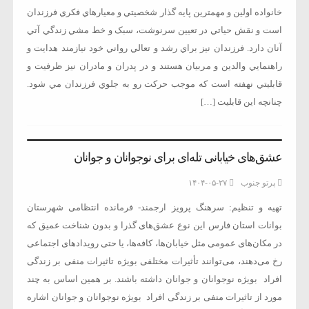
خانواده اولين و مهمترين پايه گذار شخصيتي و معيارهاي فکري فرزندان
است و نقش حياتي در تعيين سرنوشت، سبک و خط مشي زندگي آتي
آنان دارد. فرزندان نيز براي رشد و تعالي رواني خود نيازمند هدايت و
راهنمايي والدين و مربيان هستند و در پدران و مادران نيز ظرفيت و
قابليتي نهفته است که موجب حرکت رو به جلوي فرزندان مي شود.
چنانچه اين قابليت […]
عشق‌های خیابانی تله‌ای برای نوجوانان و جوانان
پرتو جنوب
۱۴۰۴-۰۵-۲۷
تهیه و تنظیم: سرهنگ پرویز ارجمند- فرمانده انتظامی شهرستان
بوانات استان فارس این نوع عشق‌های گذرا و بدون شناخت عمیق که
در مکان‌های عمومی مثل خیابان‌ها، کافه‌ها، یا حتی رویدادهای اجتماعی
رخ می‌دهند، می‌توانند تأثیرات مختلفی بویژه تاثیرات منفی بر زندگی
افراد بویژه نوجوانان و جوانان داشته باشند. بر همین اساس به چند
مورد از تاثیرات منفی بر زندگی افراد بویژه نوجوانان و جوانان اشاره