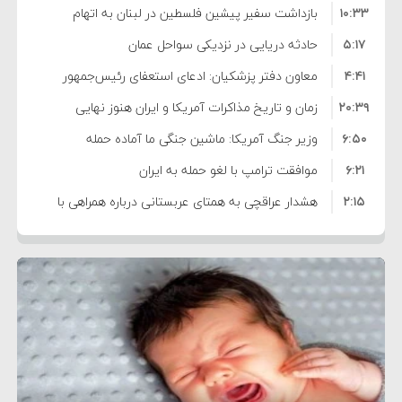
۱۰:۳۳
بازداشت سفیر پیشین فلسطین در لبنان به اتهام
۵:۱۷
فساد و اختلاس اموال
حادثه دریایی در نزدیکی سواحل عمان
۴:۴۱
معاون دفتر پزشکیان: ادعای استعفای رئیس‌جمهور
۲۰:۳۹
واهی و کذب محض است
زمان و تاریخ مذاکرات آمریکا و ایران هنوز نهایی
۶:۵۰
نشده است
وزیر جنگ آمریکا: ماشین جنگی ما آماده حمله
۶:۲۱
نظامی علیه ایران است
موافقت ترامپ با لغو حمله به ایران
۲:۱۵
هشدار عراقچی به همتای عربستانی درباره همراهی با
۷:۱۰
آمریکا
مقام ارشد امنیتی: برنامه گسترده‌ای برای پاسخ به
۵:۴۵
دیوانگی آمریکا داریم
ترامپ دستور حملات جدید علیه ایران را صادر کرد
۱۲:۵۹
سپاه: دو نفتکش متخلف مورد اصابت قرار گرفته و
۸:۵۷
متوقف شدند
ترامپ مدعی توافق تاریخی برای خلع سلاح کامل
۱۶:۱۹
حماس شد
اعتراض عراقچی به همتای بلغارستانی به دلیل کمک
۱۰:۱۵
به آمریکا در حملات به ایران
کشورهایی که به متجاوزان کمک می کنند پاسخ