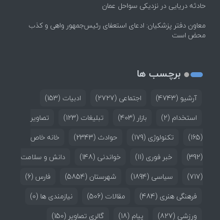
حادثه دریایی در نزدیکی سواحل عمان
معاون دفتر پزشکیان: ادعای استعفای رئیس‌جمهور واهی و کذب
محض است
برچسب ها
آرشیو
(4743)
اجتماعی
(2727)
ادبیات
(153)
استخدام
(2)
بازار
(403)
تبلیغات
(123)
تصاویر
(165)
تکنولوژی
(179)
حوادث
(2343)
خانه خاص
(392)
خبر فوری
(11)
خواندنی
(148)
دانش و سلامت
(717)
سیاسی
(1894)
شهرستان
(5854)
فارس
(6)
فرهنگی هنری
(484)
مقالات
(506)
نیازمندی ها
(0)
ورزشی
(827)
پیام
(18)
گالری تصاویر
(150)