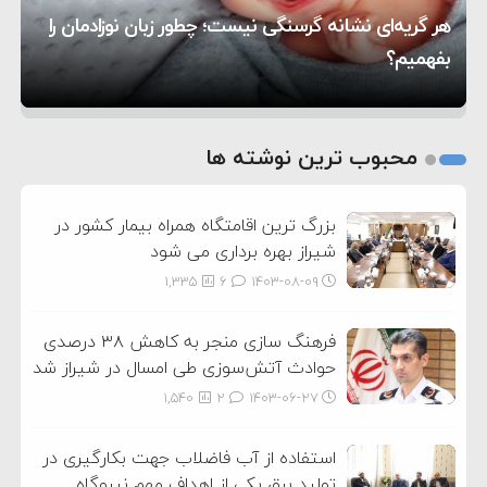
هر گریه‌ای نشانه گرسنگی نیست؛ چطور زبان نوزادمان را
۶:۰۵
سختی خواهند گرفت
سنتکام پایان تجاوز جدید به ایران را اعلام کرد
بفهمیم؟
روی دیگر زندگی
تغذیه پدر می‌تواند بر سلامت نوزاد تأثیر بگذارد
1
2
محبوب ترین نوشته ها
3
بزرگ ترین اقامتگاه همراه بیمار کشور در
شیراز بهره برداری می شود
1,335
6
۱۴۰۳-۰۸-۰۹
فرهنگ سازی منجر به کاهش ۳۸ درصدی
حوادث آتش‌سوزی طی امسال در شیراز شد
1,540
2
۱۴۰۳-۰۶-۲۷
استفاده از آب فاضلاب جهت بکارگیری در
تولید برق یکی از اهداف مهم نیروگاه