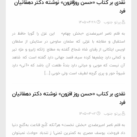
نقدی بر کتاب «حسن روزافزون» نوشته دکتر دهقانیان
فرد
پرتو جنوب
۱۴۰۵-۰۴-۲۸
به قلم ناصر امیرعضدی «بخش چهام» این غزل را گویا حافظ در
استقبال و مقابله با غزلی که سلمان ساوجی در ستایش از سلطان
اویس ایلکانی از رقبای شاه شجاع گفته به مطلع: زانکه زابرو و مژه تیر
و کمانی دارد چشم‌ها کرده سیه، قصد جهانی دارد گفته است که: شاهد
آن نیست که مویی و میانی دارد بندهٔ طلعت آن باشد که «آنی» دارد
شیوهٔ حور و پری گرچه لطیف است ولی خوبی […]
نقدی بر کتاب «حسن روز افزون» نوشته دکتر دهقانیان
فرد
پرتو جنوب
۱۴۰۵-۰۴-۰۲
به قلم ناصر امیرعضدی «بخش نخست» هرآنکه کُنج قناعت به‌گنجِ دنیا
داد فروخت یوسف مصری به کمترین ثمنی! ز تندباد حوادث نمیتوان