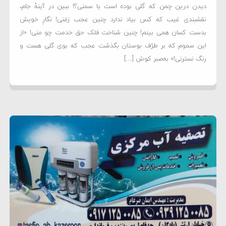
دیدن درین چمن که گلی بوده است یا سمنی؟! ببین در آینهٔ جام،
نقشبندی غیب که کس بیاد ندارد چنین عجب زمَنی! نگارِ خویش
بدست کسان همی بینم! چنین شناخت فلک حق خدمت چو منی! «از
این سموم که بر طرْف بوستان بگذشت عجب که بوی گلی هست و‌
رنگ نسترنی!» به‌صبر کوش […]