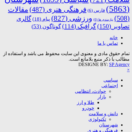
(5863)
فرهنگی هنری
(487)
مقالات
فارس
(6)
ورزشی
(827)
(508)
گالری
پیام
(18)
نیازمندی ها
(0)
تصاویر
(150)
گرافیک
(114)
گوناگون
(53)
خانه
تماس با ما
تمام حقوق مادی و معنوی این سایت محفوظ می باشد و استفاده از
مطالب با ذکر منبع بلامانع است.
DESIGNE BY:
SP Agency
×
سیاسی
اجتماعی
حوادث، انتظامی
بازار
طلا و ارز
خودرو
دانش و سلامت
تکنولوژی
شهرستان
فرهنگی و هنری