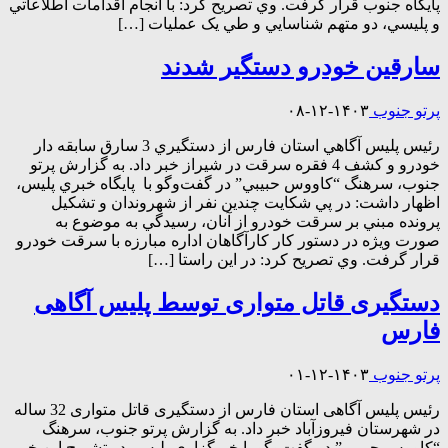
پايگاه جنوب قرار گرفت. وي تصريح کرد: با انجام اقدامات اطلاعاتي
و پليسي، دو متهم شناسايي و طي يک عمليات […]
سارقين خودرو دستگير شدند
پرتو جنوب
۱۴۰۳-۱۲-۰۸
رئيس پليس آگاهي استان فارس از دستگيري 3 سارق سابقه دار
خودرو و کشف 4 فقره سرقت در شيراز خبر داد. به گزارش پرتو
جنوب، سرهنگ “کاووس حبيبي” در گفت‌وگو با پايگاه خبري پليس،
اظهار داشت: در پي شکايت چندين نفر از شهروندان و تشکيل
پرونده مبني بر سرقت خودرو از آنان، رسيدگي به موضوع به
صورت ويژه در دستور کار کارآگاهان اداره مبارزه با سرقت خودرو
قرار گرفت. وي تصريح کرد: در اين راستا […]
دستگیری قاتل متواری توسط پلیس آگاهی
فارس
پرتو جنوب
۱۴۰۳-۱۲-۰۱
رئیس پلیس آگاهی استان فارس از دستگیری قاتل متواری 32 ساله
در شهرستان فیروزآباد خبر داد. به گزارش پرتو جنوب، سرهنگ
“کاووس حبیبی” در گفت‌وگو با خبرگزاری پلیس، در تشریح این خبر