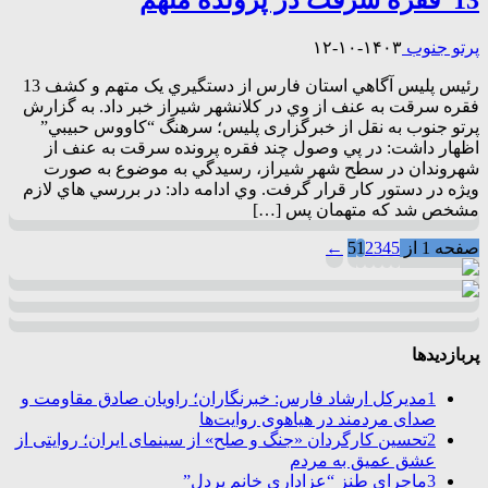
پرتو جنوب
۱۴۰۳-۱۰-۱۲
رئيس پليس آگاهي استان فارس از دستگيري يک متهم و کشف 13
فقره سرقت به عنف از وي در کلانشهر شيراز خبر داد. به گزارش
پرتو جنوب به نقل از خبرگزاری پلیس؛ سرهنگ “کاووس حبيبي”
اظهار داشت: در پي وصول چند فقره پرونده سرقت به عنف از
شهروندان در سطح شهر شيراز، رسيدگي به موضوع به صورت
ويژه در دستور کار قرار گرفت. وي ادامه داد: در بررسي هاي لازم
مشخص شد که متهمان پس […]
صفحه 1 از 5
5
4
3
2
1
←
پربازدیدها
1
مدیرکل ارشاد فارس: خبرنگاران؛ راویان صادق مقاومت و
صدای مردمند در هیاهوی روایت‌ها
2
تحسین کارگردان «جنگ و صلح» از سینمای ایران؛ روایتی از
عشق عمیق به مردم
3
ماجرای طنز “عزاداری خانم پردل”