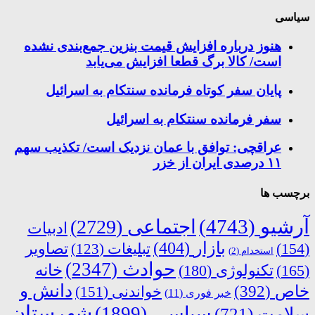
سیاسی
هنوز درباره افزایش قیمت بنزین جمع‌بندی نشده
است/ کالا برگ قطعا افزایش می‌یابد
پایان سفر کوتاه فرمانده سنتکام به اسرائیل
سفر فرمانده سنتکام به اسرائیل
عراقچی: توافق با عمان نزدیک است/ تکذیب سهم
۱۱ درصدی ایران از خزر
برچسب ها
آرشیو
(4743)
اجتماعی
(2729)
ادبیات
بازار
(404)
(154)
تبلیغات
(123)
تصاویر
استخدام
(2)
حوادث
(2347)
خانه
(165)
تکنولوژی
(180)
دانش و
خاص
(392)
خواندنی
(151)
خبر فوری
(11)
شهرستان
سیاسی
(1899)
سلامت
(721)