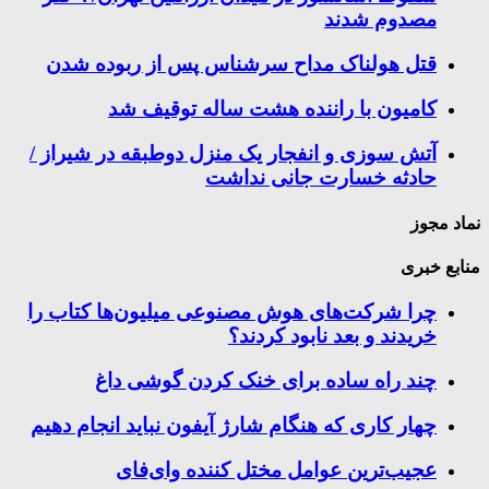
مصدوم شدند
قتل هولناک مداح سرشناس پس از ربوده شدن
کامیون با راننده هشت ساله توقیف شد
آتش سوزی و انفجار یک منزل دوطبقه در شیراز /
حادثه خسارت جانی نداشت
نماد مجوز
منابع خبری
چرا شرکت‌های هوش مصنوعی میلیون‌ها کتاب را
خریدند و بعد نابود کردند؟
چند راه‌ ساده برای خنک کردن گوشی داغ
چهار کاری که هنگام شارژ آیفون نباید انجام دهیم
عجیب‌ترین عوامل مختل کننده وای‌فای