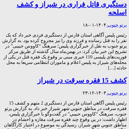
دستگیری قاتل فراری در شیراز و کشف
اسلحه
پرتو جنوب
۱۴۰۴-۰۱-۱۸
رئیس پلیس آگاهی استان فارس از دستگیری فردی خبر داد که یک
نفر را به قتل رسانده و فرزند وی را نیز مجروح کرده بود. به گزارش
پرتو جنوب به نقل از خبرگزاری پلیس؛ سرهنگ “کاووس حبیبی” در
تشريح اين خبر بيان کرد: در بهمن‌ماه سال گذشته از طریق مرکز
فوریت‌های پلیسی 110 خبری مبنی بر وقوع یک فقره قتل در یکی از
محله‌های شیراز به پلیس اعلام و ماموران انتظامی سریعا به محل
حادثه […]
کشف 15 فقره سرقت در شيراز
پرتو جنوب
۱۴۰۳-۱۲-۲۳
رئيس پليس آگاهي استان فارس از دستگيري 2 متهم و کشف 15
فقره سرقت در مناطق جنوبي شهر شيراز خبر داد. به گزارش پرتو
جنوب، سرهنگ “کاووس حبيبي” در گفت‌وگو با خبرگزاري پليس،
اظهار داشت: در پي وقوع چند فقره سرقت مغازه و احشام در
مناطق جنوبي شهر شيراز، رسيدگي به موضوع در اختيار کارآگاهان