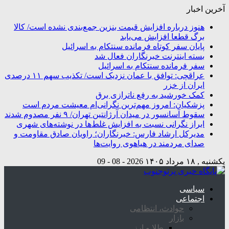
آخرین اخبار
هنوز درباره افزایش قیمت بنزین جمع‌بندی نشده است/ کالا
برگ قطعا افزایش می‌یابد
پایان سفر کوتاه فرمانده سنتکام به اسرائیل
بسته اینترنت خبرنگاران فعال شد
سفر فرمانده سنتکام به اسرائیل
عراقچی: توافق با عمان نزدیک است/ تکذیب سهم ۱۱ درصدی
ایران از خزر
کمک خورشید به رفع ناترازی برق
پزشکیان: امروز مهم‌ترین نگرانی‌ام معیشت مردم است
سقوط آسانسور در میدان آرژانتین تهران/ ۹ نفر مصدوم شدند
ابراز نگرانی نسبت به افزایش غلط‌ها در نوشته‌های شهری
مدیرکل ارشاد فارس: خبرنگاران؛ راویان صادق مقاومت و
صدای مردمند در هیاهوی روایت‌ها
یکشنبه , ۱۸ مرداد ۱۴۰۵
2026 - 08 - 09
سیاسی
اجتماعی
حوادث، انتظامی
بازار
طلا و ارز