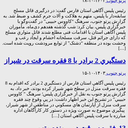
پرتو جنوب
۱۴۰۳-۱۰-۱۸
رئیس پلیس آگاهی استان فارس گفت: در درگیری قاتل مسلحِ
سابقه‌دار با پلیس، متهم به هلاکت و آلات جرم کشف و ضبط شد. به
گزارش پرتو جنوب، سرهنگ “کاووس حبیبی” در گفت‌وگو با
خبرگزاری پلیس، بیان کرد: شب گذشته هفدهم دی‌ماه، مأموران
پلیس آگاهی استان با اقدامات فنی مطلع شدند قاتلِ متواریِ مسلح
که دارای جرائم قتل، سرقت مسلحانه احشام و ایجاد رعب و
وحشت بوده در منطقه “دشتک” از توابع مرودشت رویت شده است.
[…]
دستگيري 2 برادر با 8 فقره سرقت در شيراز
پرتو جنوب
۱۴۰۳-۱۰-۱۵
رئيس پليس آگاهي استان فارس از دستگيري 2 برادر که اقدام به 8
فقره سرقت منزل در سطح شهر شيراز کرده بودند، خبر داد. به
گزارش پرتو جنوب به نقل از خبرگزاری پلیس؛ سرهنگ ” کاووس
حبيبي” در تشریح این خبر اظهار داشت: در پي وقوع چند فقره
سرقت منزل از آپارتمان هاي مسکوني در مناطقي از شهر شيراز،
پيگيري موضوع به صورت ويژه در دستور کار کارآگاهان اداره
مبارزه با سرقت پليس آگاهي استان […]
13 فقره سرقت در پرونده متهم