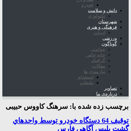
خودرو
دانش و سلامت
تکنولوژی
شهرستان
فرهنگی و هنری
ادبیات
ورزشی
گوناگون
خواندنی
خانه خاص
گرافیک
مقالات
نیازمندی ها
استخدام
تبلیغات
تصاویر
درباره‌ی ما
برچسب زده شده با:
سرهنگ کاووس حبیبی
توقیف 64 دستگاه خودرو توسط واحدهاي
گشت پليس آگاهي فارس