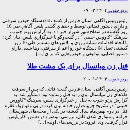
پرتو جنوب
۱۴۰۴-۰۲-۰۷
رئيس پليس آگاهي استان فارس از کشف 64 دستگاه خودرو سرقتي
و داراي دستور قضائي توسط واحدهاي گشت پليس آگاهي طي 10
روز گذشته در سطح شهر شيراز خبر داد. به گزارش پرتو جنوب،
سرهنگ “کاووس حبيبي ” در گفت‌وگو با خبرگزاري پليس، بيان کرد:
با انجام اقدامات شبانه روزي و تلاش هاي مستمر طي 10 روز
گذشته، تعداد 64 دستگاه خودرو اعم از سرقتي، رها شده، داراي
دستور قضايي، توقيفي و خودروهايي که براي […]
قتل زن میانسال برای یک مشت طلا
پرتو جنوب
۱۴۰۴-۰۱-۲۰
رئیس پلیس آگاهی استان فارس گفت: قاتلی که پس از سرقت
طلاهای زن میانسال، وی را به قتل رسانده بود دستگیر شد. به
گزارش پرتو جنوب به نقل از خبرگزاری پلیس، سرهنگ “کاووس
حبیبی” در تشریح جزییات این حادثه بیان کرد: در پی وقوع یک فقره
قتل در دوم بهمن‌ماه سال گذشته در یکی از محله‌های شهرستان
خرامه و متواری شدن قاتل، بررسی موضوع در دستور کار پلیس
قرار گرفت. وی افزود: در بررسی‌های اولیه […]