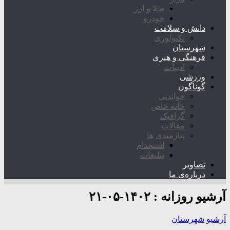
طلا و ارز
خودرو
دانش و سلامت
تکنولوژی
شهرستان
فرهنگی و هنری
ادبیات
ورزشی
گوناگون
خواندنی
خانه خاص
گرافیک
مقالات
نیازمندی ها
استخدام
تبلیغات
تصاویر
درباره‌ی ما
آرشیو روزانه :
۱۴۰۲-۰۵-۲۱
آرشیو
شهرستان