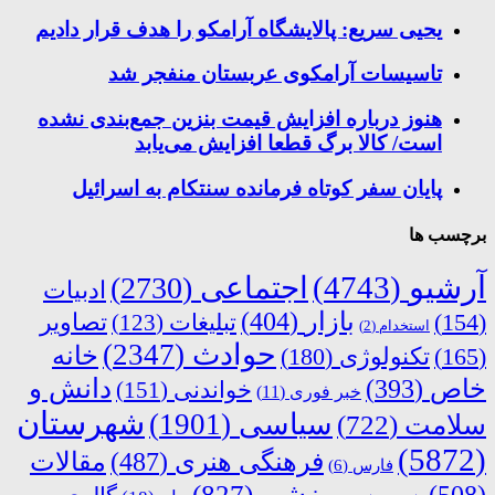
یحیی سریع: پالایشگاه آرامکو را هدف قرار دادیم
تاسیسات آرامکوی عربستان منفجر شد
هنوز درباره افزایش قیمت بنزین جمع‌بندی نشده
است/ کالا برگ قطعا افزایش می‌یابد
پایان سفر کوتاه فرمانده سنتکام به اسرائیل
برچسب ها
آرشیو
(4743)
اجتماعی
(2730)
ادبیات
بازار
(404)
(154)
تبلیغات
(123)
تصاویر
استخدام
(2)
حوادث
(2347)
خانه
(165)
تکنولوژی
(180)
دانش و
خاص
(393)
خواندنی
(151)
خبر فوری
(11)
شهرستان
سیاسی
(1901)
سلامت
(722)
(5872)
فرهنگی هنری
(487)
مقالات
فارس
(6)
ورزشی
(827)