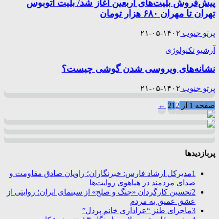
پیش‌فروش بلیت‌های اربعین آغاز شد/ بلیت اتوبوس
تهران تا مهران ۶۸۰ هزار تومان
پرتو جنوب
۱۴۰۲-۰۵-۲۱
آرشیو
تکنولوژی
نشانه‌های ویروسی شدن گوشی چیست؟
پرتو جنوب
۱۴۰۲-۰۵-۲۱
صفحه 1 از 2
2
1
←
پربازدیدها
1
مدیرکل ارشاد فارس: خبرنگاران؛ راویان صادق مقاومت و
صدای مردمند در هیاهوی روایت‌ها
2
تحسین کارگردان «جنگ و صلح» از سینمای ایران؛ روایتی از
عشق عمیق به مردم
3
ماجرای طنز “عزاداری خانم پردل”