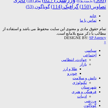
(508)
گالری
پیام
(18)
نیازمندی ها
(0)
تصاویر
(150)
گرافیک
(114)
گوناگون
(53)
خانه
تماس با ما
تمام حقوق مادی و معنوی این سایت محفوظ می باشد و استفاده از
مطالب با ذکر منبع بلامانع است.
DESIGNE BY:
SP Agency
×
سیاسی
اجتماعی
حوادث، انتظامی
بازار
طلا و ارز
خودرو
دانش و سلامت
تکنولوژی
شهرستان
فرهنگی و هنری
ادبیات
ورزشی
گوناگون