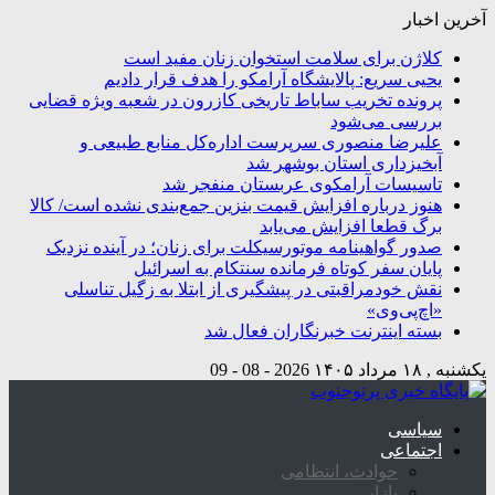
آخرین اخبار
کلاژن برای سلامت استخوان زنان مفید است
یحیی سریع: پالایشگاه آرامکو را هدف قرار دادیم
پرونده تخریب ساباط تاریخی کازرون در شعبه ویژه قضایی
بررسی می‌شود
علیرضا منصوری سرپرست اداره‌کل منابع طبیعی و
آبخیزداری استان بوشهر شد
تاسیسات آرامکوی عربستان منفجر شد
هنوز درباره افزایش قیمت بنزین جمع‌بندی نشده است/ کالا
برگ قطعا افزایش می‌یابد
صدور گواهینامه موتورسیکلت برای زنان؛ در آینده نزدیک
پایان سفر کوتاه فرمانده سنتکام به اسرائیل
نقش خودمراقبتی در پیشگیری از ابتلا به زگیل تناسلی
«اچ‌پی‌وی»
بسته اینترنت خبرنگاران فعال شد
یکشنبه , ۱۸ مرداد ۱۴۰۵
2026 - 08 - 09
سیاسی
اجتماعی
حوادث، انتظامی
بازار