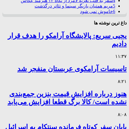
4
سفر به قلب تعزیه لامرد از نگاه ۱۳ هنرمند عکاس
5
مریم همتیان بازیگر سینما و تئاتر درگذشت
6
خاموش نمی شود
داغ ترین نوشته ها
یحیی سریع: پالایشگاه آرامکو را هدف قرار
دادیم
۱۱:۳۷
تاسیسات آرامکوی عربستان منفجر شد
۸:۲۱
هنوز درباره افزایش قیمت بنزین جمع‌بندی
نشده است/ کالا برگ قطعا افزایش می‌یابد
۸:۰۸
پایان سفر کوتاه فرمانده سنتکام به اسرائیل