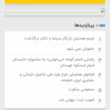
پربازدیدها
مریم همتیان بازیگر سینما و تئاتر درگذشت
1
خاموش نمی شود
2
راه‌یابی فیلم کوتاه «بی‌خوابی» به جشنواره «تابستان
3
فیلم اینسکو» لهستان
فراخوان همایش طرح واره ملی شاعران ایلیاتی و
4
عشایری ایران «ایلماه»
سمفونی سکوت
5
الموت ثبت جهانی شد
6