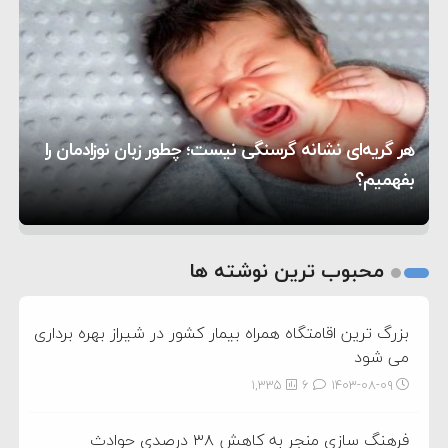
۱۲:۵۹
سپاه: دو نفتکش متخلف مورد اصابت قرار گرفته و
۸:۵۷
متوقف شدند
ترامپ مدعی توافق تاریخی برای خلع سلاح کامل
۱۶:۱۹
حماس شد
اعتراض عراقچی به همتای بلغارستانی به دلیل کمک
۱۰:۱۵
به آمریکا در حملات به ایران
کشورهایی که به متجاوزان کمک می کنند پاسخ
هر گریه‌ای نشانه گرسنگی نیست؛ چطور زبان نوزادمان را
۶:۰۵
سختی خواهند گرفت
سنتکام پایان تجاوز جدید به ایران را اعلام کرد
بفهمیم؟
روی دیگر زندگی
تغذیه پدر می‌تواند بر سلامت نوزاد تأثیر بگذارد
1
2
محبوب ترین نوشته ها
3
بزرگ ترین اقامتگاه همراه بیمار کشور در شیراز بهره برداری
می شود
1,335
6
۱۴۰۳-۰۸-۰۹
فرهنگ سازی منجر به کاهش ۳۸ درصدی حوادث