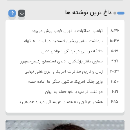
داغ ترین نوشته ها
۸:۳۶
ترامپ: مذاکرات با تهران خوب پیش می‌رود
۱۰:۳۳
بازداشت سفیر پیشین فلسطین در لبنان به اتهام
۵:۱۷
فساد و اختلاس اموال
حادثه دریایی در نزدیکی سواحل عمان
۴:۴۱
معاون دفتر پزشکیان: ادعای استعفای رئیس‌جمهور
۲۰:۳۹
واهی و کذب محض است
زمان و تاریخ مذاکرات آمریکا و ایران هنوز نهایی
۶:۵۰
نشده است
وزیر جنگ آمریکا: ماشین جنگی ما آماده حمله
۶:۲۱
نظامی علیه ایران است
موافقت ترامپ با لغو حمله به ایران
۲:۱۵
هشدار عراقچی به همتای عربستانی درباره همراهی با
۷:۱۰
آمریکا
مقام ارشد امنیتی: برنامه گسترده‌ای برای پاسخ به
۵:۴۵
دیوانگی آمریکا داریم
ترامپ دستور حملات جدید علیه ایران را صادر کرد