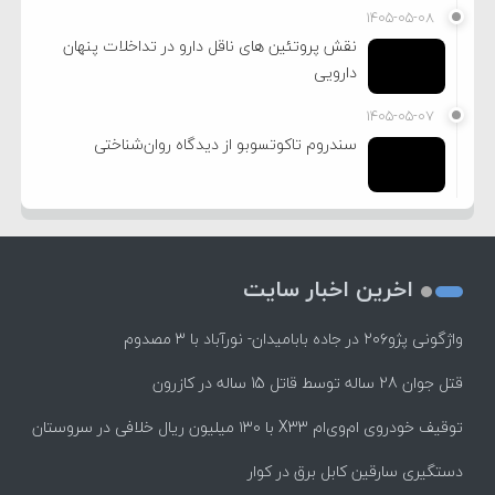
۱۴۰۵-۰۵-۰۸
نقش پروتئین های ناقل دارو در تداخلات پنهان
دارویی
۱۴۰۵-۰۵-۰۷
سندروم تاکوتسوبو از دیدگاه روان‌شناختی
اخرین اخبار سایت
واژگونی پژو۲۰۶ در جاده بابامیدان- نورآباد با ۳ مصدوم
قتل جوان 28 ساله توسط قاتل 15 ساله در کازرون
توقیف خودروی ام‌وی‌ام X33 با ۱۳۰ میلیون ریال خلافی در سروستان
دستگیری سارقین کابل برق در کوار