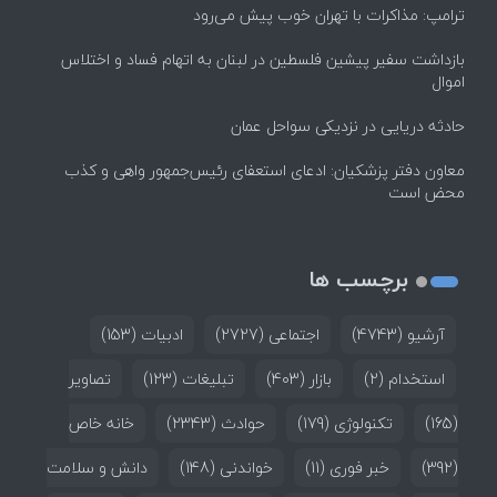
ترامپ: مذاکرات با تهران خوب پیش می‌رود
بازداشت سفیر پیشین فلسطین در لبنان به اتهام فساد و اختلاس
اموال
حادثه دریایی در نزدیکی سواحل عمان
معاون دفتر پزشکیان: ادعای استعفای رئیس‌جمهور واهی و کذب
محض است
برچسب ها
آرشیو
(4743)
اجتماعی
(2727)
ادبیات
(153)
استخدام
(2)
بازار
(403)
تبلیغات
(123)
تصاویر
(165)
تکنولوژی
(179)
حوادث
(2343)
خانه خاص
(392)
خبر فوری
(11)
خواندنی
(148)
دانش و سلامت