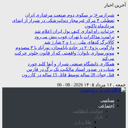
آخرین اخبار
شیرازمرغ؛ بر سکوی دوم صنعت مرغداری ایران
تعطیلی ۴ مرکز غیرمجاز دندانپزشکی در شیراز از ابتدای
مردادماه تاکنون
جزئیات راه اندازی کیف پول ایران اعلام شد
ترامپ: مذاکرات با تهران خوب پیش می‌رود
کالابرگ کدهای ملی ۰، ۱ و ۲ شارژ شد
واژگونی پژو۲۰۶ در جاده بابامیدان- نورآباد با ۳ مصدوم
موتورسواری بانوان؛ واقعیتی که از قانون جلوتر حرکت
می‌کند
همکاری دانشگاه صنعتی شیراز و آبفا کلید خورد
شتاب در صدور اسناد مالکیت تک برگ در فارس
قتل جوان 28 ساله توسط قاتل 15 ساله در کازرون
جمعه , ۱۶ مرداد ۱۴۰۵
2026 - 08 - 06
سیاسی
اجتماعی
حوادث، انتظامی
بازار
طلا و ارز
خودرو