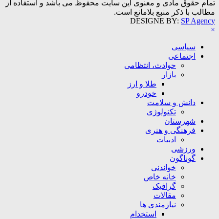
تمام حقوق مادی و معنوی این سایت محفوظ می باشد و استفاده از
مطالب با ذکر منبع بلامانع است.
DESIGNE BY:
SP Agency
×
سیاسی
اجتماعی
حوادث، انتظامی
بازار
طلا و ارز
خودرو
دانش و سلامت
تکنولوژی
شهرستان
فرهنگی و هنری
ادبیات
ورزشی
گوناگون
خواندنی
خانه خاص
گرافیک
مقالات
نیازمندی ها
استخدام