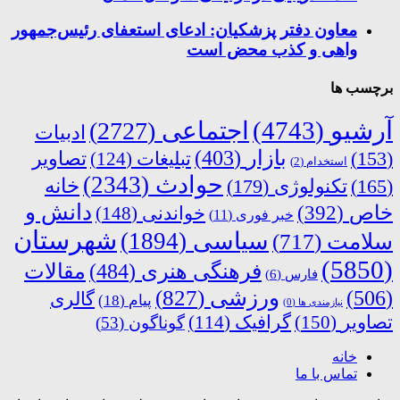
معاون دفتر پزشکیان: ادعای استعفای رئیس‌جمهور
واهی و کذب محض است
برچسب ها
آرشیو
(4743)
اجتماعی
(2727)
ادبیات
بازار
(403)
(153)
تبلیغات
(124)
تصاویر
استخدام
(2)
حوادث
(2343)
خانه
(165)
تکنولوژی
(179)
دانش و
خاص
(392)
خواندنی
(148)
خبر فوری
(11)
شهرستان
سیاسی
(1894)
سلامت
(717)
(5850)
فرهنگی هنری
(484)
مقالات
فارس
(6)
ورزشی
(827)
(506)
گالری
پیام
(18)
نیازمندی ها
(0)
تصاویر
(150)
گرافیک
(114)
گوناگون
(53)
خانه
تماس با ما