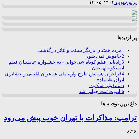
پرتو جنوب
۱۴۰۲-۰۵-۱۴
پربازدیدها
1
مریم همتیان بازیگر سینما و تئاتر درگذشت
2
خاموش نمی شود
3
راه‌یابی فیلم کوتاه «بی‌خوابی» به جشنواره «تابستان فیلم
اینسکو» لهستان
4
فراخوان همایش طرح واره ملی شاعران ایلیاتی و عشایری
ایران «ایلماه»
5
سمفونی سکوت
6
الموت ثبت جهانی شد
داغ ترین نوشته ها
ترامپ: مذاکرات با تهران خوب پیش می‌رود
۸:۳۶