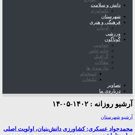
دانش و سلامت
تکنولوژی
شهرستان
فرهنگی و هنری
ادبیات
ورزشی
گوناگون
خواندنی
خانه خاص
گرافیک
مقالات
نیازمندی ها
استخدام
تبلیغات
تصاویر
درباره‌ی ما
آرشیو روزانه :
۱۴۰۲-۰۵-۱۴
آرشیو
شهرستان
محمدجواد عسکری: کشاورزی دانش‌بنیان، اولویت اصلی