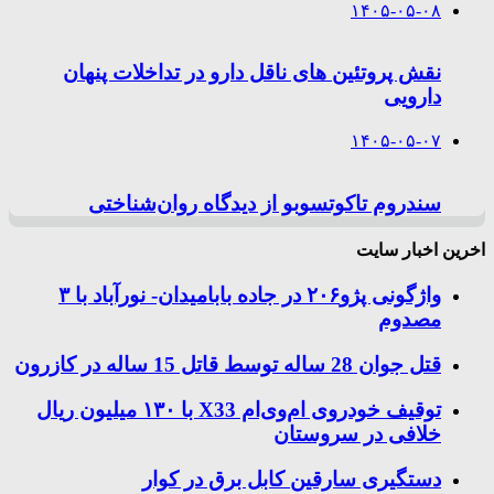
۱۴۰۵-۰۵-۰۸
نقش پروتئین های ناقل دارو در تداخلات پنهان
دارویی
۱۴۰۵-۰۵-۰۷
سندروم تاکوتسوبو از دیدگاه روان‌شناختی
اخرین اخبار سایت
واژگونی پژو۲۰۶ در جاده بابامیدان- نورآباد با ۳
مصدوم
قتل جوان 28 ساله توسط قاتل 15 ساله در کازرون
توقیف خودروی ام‌وی‌ام X33 با ۱۳۰ میلیون ریال
خلافی در سروستان
دستگیری سارقین کابل برق در کوار