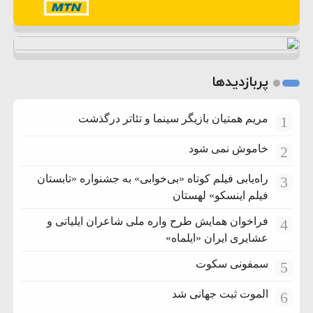
پربازدیدها
مریم همتیان بازیگر سینما و تئاتر درگذشت
1
خاموش نمی شود
2
راه‌یابی فیلم کوتاه «بی‌خوابی» به جشنواره «تابستان
3
فیلم اینسکو» لهستان
فراخوان همایش طرح واره ملی شاعران ایلیاتی و
4
عشایری ایران «ایلماه»
سمفونی سکوت
5
الموت ثبت جهانی شد
6