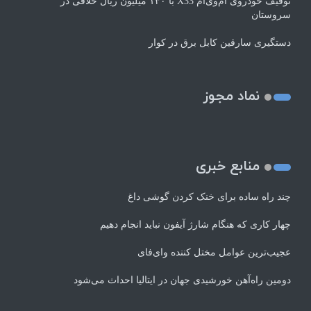
توقیف خودروی ام‌وی‌ام X33 با ۱۳۰ میلیون ریال خلافی در
سروستان
دستگیری سارقین کابل برق در کوار
نماد مجوز
منابع خبری
چند راه‌ ساده برای خنک کردن گوشی داغ
چهار کاری که هنگام شارژ آیفون نباید انجام دهیم
عجیب‌ترین عوامل مختل کننده وای‌فای
دومین راه‌آهن خورشیدی جهان در ایتالیا احداث می‌شود