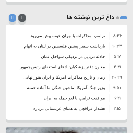
داغ ترین نوشته ها
۸:۳۶
ترامپ: مذاکرات با تهران خوب پیش می‌رود
۱۰:۳۳
بازداشت سفیر پیشین فلسطین در لبنان به اتهام
۵:۱۷
فساد و اختلاس اموال
حادثه دریایی در نزدیکی سواحل عمان
۴:۴۱
معاون دفتر پزشکیان: ادعای استعفای رئیس‌جمهور
۲۰:۳۹
واهی و کذب محض است
زمان و تاریخ مذاکرات آمریکا و ایران هنوز نهایی
۶:۵۰
نشده است
وزیر جنگ آمریکا: ماشین جنگی ما آماده حمله
۶:۲۱
نظامی علیه ایران است
موافقت ترامپ با لغو حمله به ایران
۲:۱۵
هشدار عراقچی به همتای عربستانی درباره
۷:۱۰
همراهی با آمریکا
مقام ارشد امنیتی: برنامه گسترده‌ای برای پاسخ به
۵:۴۵
دیوانگی آمریکا داریم
ترامپ دستور حملات جدید علیه ایران را صادر کرد