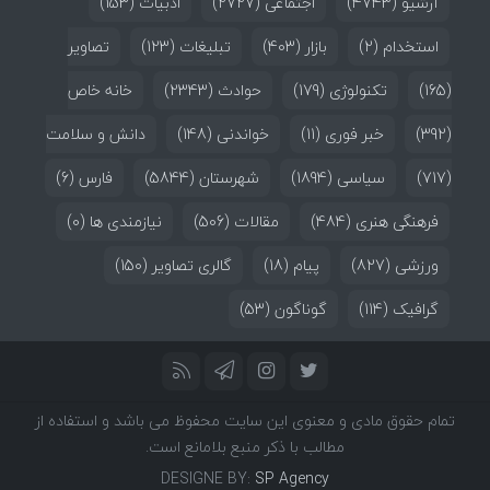
آرشیو
(4743)
اجتماعی
(2727)
ادبیات
(153)
استخدام
(2)
بازار
(403)
تبلیغات
(123)
تصاویر
(165)
تکنولوژی
(179)
حوادث
(2343)
خانه خاص
(392)
خبر فوری
(11)
خواندنی
(148)
دانش و سلامت
(717)
سیاسی
(1894)
شهرستان
(5844)
فارس
(6)
فرهنگی هنری
(484)
مقالات
(506)
نیازمندی ها
(0)
ورزشی
(827)
پیام
(18)
گالری تصاویر
(150)
گرافیک
(114)
گوناگون
(53)
تمام حقوق مادی و معنوی این سایت محفوظ می باشد و استفاده از
مطالب با ذکر منبع بلامانع است.
DESIGNE BY:
SP Agency