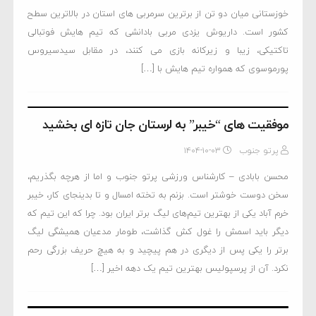
خوزستانی میان دو تن از برترین سرمربی های استان در بالاترین سطح
کشور است. داریوش یزدی مربی بادانشی که تیم هایش فوتبالی
تاکتیکی، زیبا و زیرکانه بازی می کنند، در مقابل سیدسیروس
پورموسوی که همواره تیم هایش با […]
موفقیت های “خیبر” به لرستان جان تازه ای بخشید
پرتو جنوب
۱۴۰۴-۱۰-۰۳
محسن بابادی – کارشناس ورزشی پرتو جنوب و اما از هرچه بگذریم،
سخن دوست خوشتر است. بزنم به تخته امسال و تا بدینجای کار، خیبر
خرم آباد یکی از بهترین تیم‌های لیگ برتر ایران بود. چرا که این تیم که
دیگر باید اسمش را غول کش گذاشت، طومار مدعیان همیشگی لیگ
برتر را یکی پس از دیگری در هم پیچید و به هیچ حریف بزرگی رحم
نکرد. آن از پرسپولیس بهترین تیم یک دهه اخیر […]