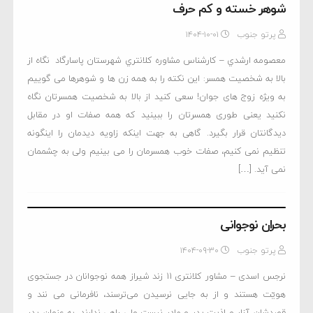
شوهر خسته و کم حرف
پرتو جنوب
۱۴۰۴-۱۰-۰۱
معصومه ارشدي – كارشناس مشاوره كلانتري شهرستان پاسارگاد نگاه از
بالا به شخصیت همسر: این نکته را به همه زن ها و شوهرها می گوییم
به ویژه زوج های جوان! سعی کنید از بالا به شخصیت همسرتان نگاه
نکنید یعنی طوری همسرتان را ببینید که همه صفات او در مقابل
دیدگانتان قرار بگیرد. گاهی به جهت اینکه زاویه دیدمان را اینگونه
تنظیم نمی کنیم، صفات خوب همسرمان را می بینیم ولی به چشممان
نمی آید. […]
بحران نوجوانی
پرتو جنوب
۱۴۰۴-۰۹-۳۰
نرجس اسدی – مشاور کلانتری 11 زند شیراز همه نوجوانان در جستجوی
هویّت هستند و از به جایی نرسیدن می‌ترسند، نافرمانی می ‌نند و
قصدشان آزار و اذیت پدر و مادر نیست ولی راهی ندارند. به عنوان پدر