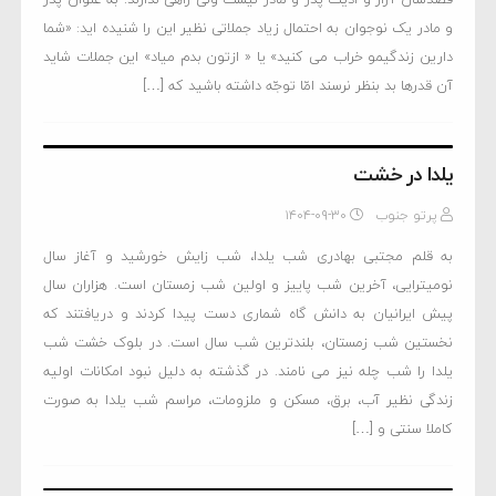
و مادر یک نوجوان به احتمال زیاد جملاتی نظیر این را شنیده اید: «شما
دارین زندگیمو خراب می کنید» یا « ازتون بدم میاد» این جملات شاید
آن قدرها بد بنظر نرسند امّا توجّه داشته باشید که […]
یلدا در خشت
پرتو جنوب
۱۴۰۴-۰۹-۳۰
به قلم مجتبی بهادری شب یلدا، شب زایش خورشید و آغاز سال
نومیترایی، آخرین شب پاییز و اولین شب زمستان است. هزاران سال
پیش ایرانیان به دانش گاه شماری دست پیدا کردند و دریافتند که
نخستین شب زمستان، بلندترین شب سال است. در بلوک خشت شب
یلدا را شب چله نیز می نامند. در گذشته به دلیل نبود امکانات اولیه
زندگی نظیر آب، برق، مسکن و ملزومات، مراسم شب یلدا به صورت
کاملا سنتی و […]