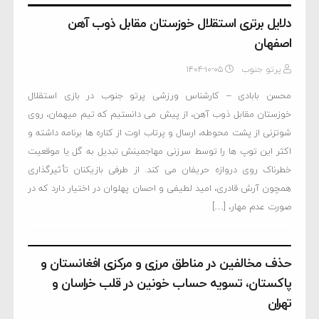
دلایل برتری استقلال خوزستان مقابل ذوب آهن
اصفهان
پرتو جنوب
۱۴۰۴-۱۰-۰۵
محسن بابادی – کارشناس ورزشی پرتو جنوب در بازی استقلال
خوزستان مقابل ذوب آهن، از پیش می دانستیم که تیم میهمان، روی
شوتزنی از پشت محوطه، ارسال و پرتاب اوت از کناره ها برنامه داشته و
اکثر این توپ ها را توسط سرزنی مهاجمینش تبدیل به گل یا موقعیت
خطرناک روی دروازه حریفان می کند. از طرفی بازیکنان تأثیرگذاری
همچون آرش قادری، امید لطیفی و احسان پهلوان در اختیار دارد که در
صورت عدم مهار، […]
حذف مخالفین در مناطق مرزی و مرکزی افغانستان و
پاکستان، تسویه حساب خونین در قلب خراسان و
تهران