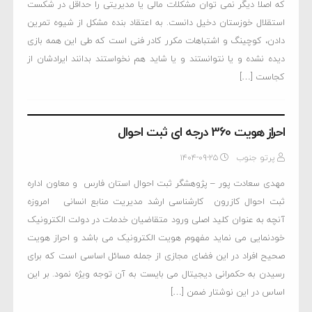
که اصلا دیگر نمی توان مشکلات مالی یا مدیریتی را حداقل در شکست
استقلال خوزستان دخیل دانست. به اعتقاد بنده مشکل از شیوه تمرین
دادن، کوچینگ و اشتباهات مکرر کادر فنی است که طی این همه بازی
دیده نشده و یا نتوانستند و یا شاید هم نخواستند بدانند ایرادشان از
کجاست […]
احراز هویت 360 درجه ای ثبت احوال
پرتو جنوب
۱۴۰۴-۰۹-۲۵
مهدی سعادت پور – پژوهشگر ثبت احوال استان فارس و معاون اداره
ثبت احوال کازرون کارشناسی ارشد مدیریت منابع انسانی امروزه
آنچه به عنوان کلید اصلی ورود متقاضیان خدمات در دولت الکترونیک
خودنمایی می نماید مفهوم هویت الکترونیک می باشد و احراز هویت
صحیح افراد در این فضای مجازی از جمله مسائل اساسی است که برای
رسیدن به حکمرانی دیجیتال می بایست به آن توجه ویژه نمود. بر این
اساس در این نوشتار ضمن […]