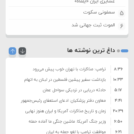
عشایری ایران «ایلماه»
سمفونی سکوت
5
الموت ثبت جهانی شد
6
داغ ترین نوشته ها
۸:۳۶
ترامپ: مذاکرات با تهران خوب پیش می‌رود
۱۰:۳۳
بازداشت سفیر پیشین فلسطین در لبنان به اتهام
۵:۱۷
فساد و اختلاس اموال
حادثه دریایی در نزدیکی سواحل عمان
۴:۴۱
معاون دفتر پزشکیان: ادعای استعفای رئیس‌جمهور
۲۰:۳۹
واهی و کذب محض است
زمان و تاریخ مذاکرات آمریکا و ایران هنوز نهایی
۶:۵۰
نشده است
وزیر جنگ آمریکا: ماشین جنگی ما آماده حمله
۶:۲۱
نظامی علیه ایران است
موافقت ترامپ با لغو حمله به ایران