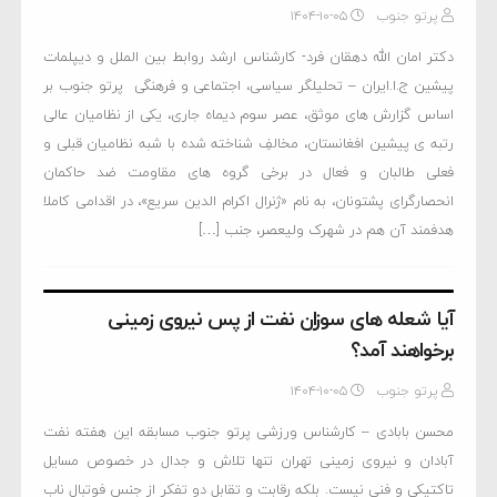
پرتو جنوب
۱۴۰۴-۱۰-۰۵
دکتر امان الله دهقان فرد- کارشناس ارشد روابط بین الملل و دیپلمات
پیشین ج.ا.ایران – تحلیلگر سیاسی، اجتماعی و فرهنگی پرتو جنوب بر
اساس گزارش های موثق، عصر سوم دیماه جاری، یکی از نظامیان عالی
رتبه ی پیشین افغانستان، مخالفِ شناخته شده با شبه نظامیان قبلی و
فعلی طالبان و فعال در برخی گروه های مقاومت ضد حاکمان
انحصارگرای پشتونان، به نام «ژنرال اکرام الدین سریع»، در اقدامی کاملا
هدفمند آن هم در شهرک ولیعصر، جنب […]
آیا شعله های سوزان نفت از پس نیروی زمینی
برخواهند آمد؟
پرتو جنوب
۱۴۰۴-۱۰-۰۵
محسن بابادی – کارشناس ورزشی پرتو جنوب مسابقه این هفته نفت
آبادان و نیروی زمینی تهران تنها تلاش و جدال در خصوص مسایل
تاکتیکی و فنی نیست. بلکه رقابت و تقابل دو تفکر از جنس فوتبال ناب