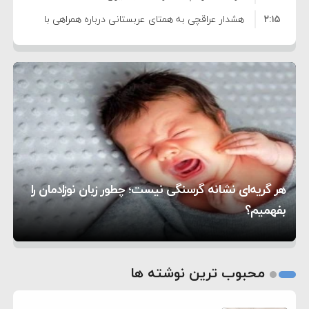
۲:۱۵
هشدار عراقچی به همتای عربستانی درباره همراهی با
۷:۱۰
آمریکا
مقام ارشد امنیتی: برنامه گسترده‌ای برای پاسخ به
۵:۴۵
دیوانگی آمریکا داریم
ترامپ دستور حملات جدید علیه ایران را صادر کرد
۱۲:۵۹
سپاه: دو نفتکش متخلف مورد اصابت قرار گرفته و
۸:۵۷
متوقف شدند
ترامپ مدعی توافق تاریخی برای خلع سلاح کامل
۱۶:۱۹
حماس شد
اعتراض عراقچی به همتای بلغارستانی به دلیل کمک
۱۰:۱۵
به آمریکا در حملات به ایران
کشورهایی که به متجاوزان کمک می کنند پاسخ
هر گریه‌ای نشانه گرسنگی نیست؛ چطور زبان نوزادمان را
۶:۰۵
سختی خواهند گرفت
سنتکام پایان تجاوز جدید به ایران را اعلام کرد
بفهمیم؟
روی دیگر زندگی
تغذیه پدر می‌تواند بر سلامت نوزاد تأثیر بگذارد
1
2
محبوب ترین نوشته ها
3