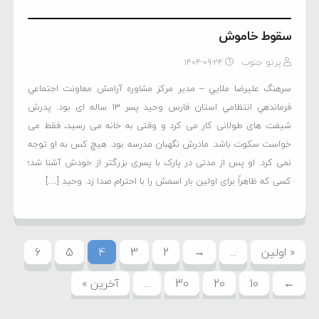
سقوط خاموش
پرتو جنوب
۱۴۰۴-۰۹-۲۴
سرهنگ عليرضا ملايي – مدير مركز مشاوره آرامش معاونت اجتماعي
فرماندهي انتظامي استان فارس وحید پسر ۱۳ ساله ای بود. پدرش
شیفت های طولانی کار می کرد و وقتی به خانه می رسید، فقط می
خواست سکوت باشد. مادرش نگهبان مدرسه بود. هیچ کس به او توجه
نمی کرد. او پس از مدتی در پارک با پسری بزرگتر از خودش آشنا شد؛
کسی که ظاهراً برای اولین بار اسمش را با احترام صدا زد. وحید […]
« اولین
...
→
2
3
4
5
6
←
10
20
30
...
آخرین »