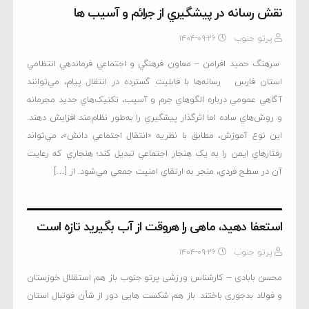
نقش رسانه در پيشگيري از جرائم و آسيب ها
پرتو جنوب
۱۴۰۴-۰۹-۲۶
سرهنگ حميد افرامن – معاون فرهنگي و اجتماعي فرماندهي انتظامي
استان فارس رسانه‌ها با قابليت گسترده در انتقال پيام، مي‌توانند
آگاهي عمومي درباره الگوهاي جرم و آسيب، تکنيک‌هاي جديد مجرمانه
و روش‌هاي ساده اما اثرگذار پيشگيري را به‌طور نظام‌مند افزايش دهند.
اين نوع آموزش، مطابق با نظريه «انتقال اجتماعي دانش»، مي‌تواند
رفتارهاي ايمن را به يک هنجار اجتماعي تبديل کند؛ هنجاري که رعايت
آن در سطح فردي، منجر به ارتقاي امنيت جمعي مي‌شود. از […]
استعفا دهید، ماهی را هروقت از آب بگیرید تازه است
پرتو جنوب
۱۴۰۴-۰۹-۲۶
محسن بابادی – کارشناس ورزشی پرتو جنوب باز هم استقلال خوزستان
و فولاد بدجوری باختند. باز هم شکست هایی دور از شأن فوتبال استان